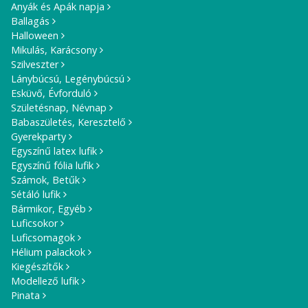
Anyák és Apák napja
Ballagás
Halloween
Mikulás, Karácsony
Szilveszter
Lánybúcsú, Legénybúcsú
Esküvő, Évforduló
Születésnap, Névnap
Babaszületés, Keresztelő
Gyerekparty
Egyszínű latex lufik
Egyszínű fólia lufik
Számok, Betűk
Sétáló lufik
Bármikor, Egyéb
Luficsokor
Luficsomagok
Hélium palackok
Kiegészítők
Modellező lufik
Pinata