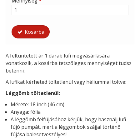
Mennyiség
*
Kosárba
A feltüntetett ár 1 darab lufi megvásárlására
vonatkozik, a kosárba tetszőleges mennyiséget tudsz
betenni.
A lufikat kérheted töltetlenül vagy héliummal töltve:
Léggömb töltetlenül:
Mérete: 18 inch (46 cm)
Anyaga: fólia
A léggömb felfújásához kérjük, hogy használj lufi
fújó pumpát, mert a léggömbök szájjal történő
fújása balesetveszélyes!