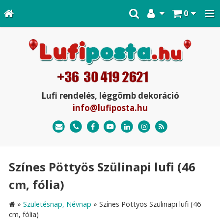
0
Lufi rendelés, léggömb dekoráció
info@lufiposta.hu
Színes Pöttyös Szülinapi lufi (46
cm, fólia)
»
Születésnap, Névnap
»
Színes Pöttyös Szülinapi lufi (46
cm, fólia)