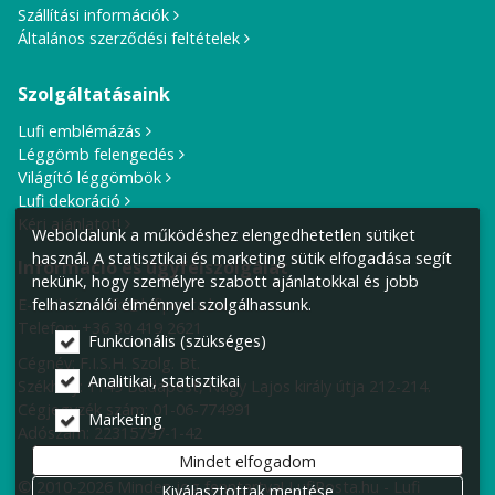
Szállítási információk
Általános szerződési feltételek
Szolgáltatásaink
Lufi emblémázás
Léggömb felengedés
Világító léggömbök
Lufi dekoráció
Kérj ajánlatot!
Weboldalunk a működéshez elengedhetetlen sütiket
használ. A statisztikai és marketing sütik elfogadása segít
Információ és ügyfélszolgálat
nekünk, hogy személyre szabott ajánlatokkal és jobb
E-mail cím:
info@lufiposta.hu
felhasználói élménnyel szolgálhassunk.
Telefon:
+36 30 419 2621
Funkcionális (szükséges)
Cégnév: F.I.S.H. Szolg. Bt.
Analitikai, statisztikai
Székhely:
1149 Budapest, Nagy Lajos király útja 212-214.
Cégjegyzék szám: 01-06-774991
Marketing
Adószám: 22315797-1-42
Mindet elfogadom
© 2010-2026 Minden jog fenntartva! LufiPosta.hu - Lufi
Kiválasztottak mentése