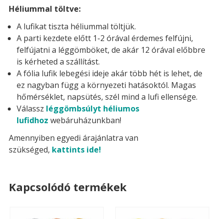
Héliummal töltve:
A lufikat tiszta héliummal töltjük.
A parti kezdete előtt 1-2 órával érdemes felfújni,
felfújatni a léggömböket, de akár 12 órával előbbre
is kérheted a szállítást.
A fólia lufik lebegési ideje akár több hét is lehet, de
ez nagyban függ a környezeti hatásoktól. Magas
hőmérséklet, napsütés, szél mind a lufi ellensége.
Válassz
léggömbsúlyt héliumos
lufidhoz
webáruházunkban!
Amennyiben egyedi árajánlatra van
szükséged,
kattints ide!
Kapcsolódó termékek