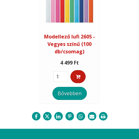
Modellező lufi 260S -
Vegyes színű (100
db/csomag)
4 499 Ft
Bővebben