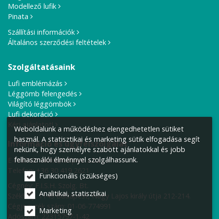
Modellező lufik
Pinata
Szállítási információk
Általános szerződési feltételek
Szolgáltatásaink
Lufi emblémázás
Léggömb felengedés
Világító léggömbök
Lufi dekoráció
Kérj ajánlatot!
Weboldalunk a működéshez elengedhetetlen sütiket
használ. A statisztikai és marketing sütik elfogadása segít
Információ és ügyfélszolgálat
nekünk, hogy személyre szabott ajánlatokkal és jobb
felhasználói élménnyel szolgálhassunk.
E-mail cím:
info@lufiposta.hu
Telefon:
+36 30 419 2621
Funkcionális (szükséges)
Cégnév: F.I.S.H. Szolg. Bt.
Analitikai, statisztikai
Székhely:
1149 Budapest, Nagy Lajos király útja 212-214.
Cégjegyzék szám: 01-06-774991
Marketing
Adószám: 22315797-1-42