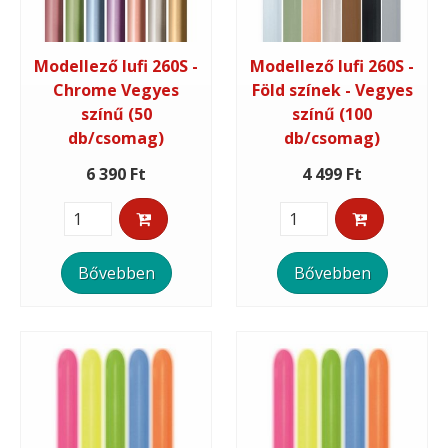
Modellező lufi 260S -
Modellező lufi 260S -
Chrome Vegyes
Föld színek - Vegyes
színű (50
színű (100
db/csomag)
db/csomag)
6 390 Ft
4 499 Ft
Bővebben
Bővebben