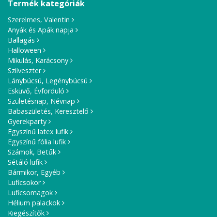
Termék kategóriák
Szerelmes, Valentin
Anyák és Apák napja
Ballagás
Halloween
Mikulás, Karácsony
Szilveszter
Lánybúcsú, Legénybúcsú
Esküvő, Évforduló
Születésnap, Névnap
Babaszületés, Keresztelő
Gyerekparty
Egyszínű latex lufik
Egyszínű fólia lufik
Számok, Betűk
Sétáló lufik
Bármikor, Egyéb
Luficsokor
Luficsomagok
Hélium palackok
Kiegészítők