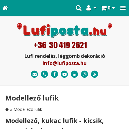
0
Lufi rendelés, léggömb dekoráció
info@lufiposta.hu
Modellező lufik
»
Modellező lufik
Modellező, kukac lufik - kicsik,