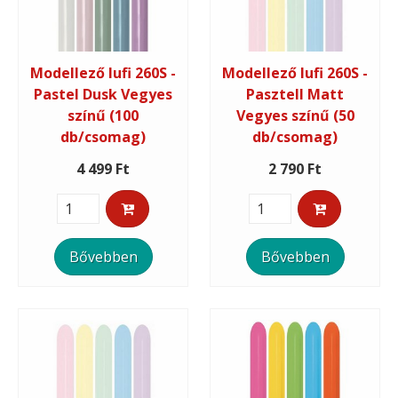
Modellező lufi 260S -
Modellező lufi 260S -
Pastel Dusk Vegyes
Pasztell Matt
színű (100
Vegyes színű (50
db/csomag)
db/csomag)
4 499 Ft
2 790 Ft
Bővebben
Bővebben