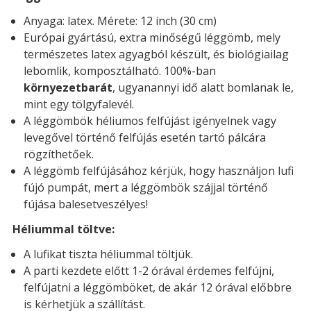
Anyaga: latex. Mérete: 12 inch (30 cm)
Európai gyártású, extra minőségű léggömb, mely
természetes latex agyagból készült, és biológiailag
lebomlik, komposztálható. 100%-ban
környezetbarát
, ugyanannyi idő alatt bomlanak le,
mint egy tölgyfalevél.
A léggömbök héliumos felfújást igényelnek vagy
levegővel történő felfújás esetén tartó pálcára
rögzíthetőek.
A léggömb felfújásához kérjük, hogy használjon lufi
fújó pumpát, mert a léggömbök szájjal történő
fújása balesetveszélyes!
Héliummal töltve:
A lufikat tiszta héliummal töltjük.
A parti kezdete előtt 1-2 órával érdemes felfújni,
felfújatni a léggömböket, de akár 12 órával előbbre
is kérhetjük a szállítást.