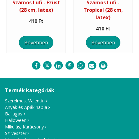
Számos Lufi - Ezüst
Számos Lufi -
(28 cm, latex)
Tropical (28 cm,
latex)
410 Ft
410 Ft
Bővebben
Bővebben
Termék kategóriák
Szerelmes, Valentin
Anyák és Apák napja
Ballagás
Halloween
Mikulás, Karácsony
Szilveszter