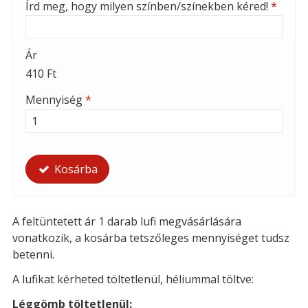
Írd meg, hogy milyen színben/színekben kéred!
*
Ár
410 Ft
Mennyiség
*
Kosárba
A feltüntetett ár 1 darab lufi megvásárlására
vonatkozik, a kosárba tetszőleges mennyiséget tudsz
betenni.
A lufikat kérheted t
öltetlenül, héliummal töltve:
Léggömb töltetlenül: