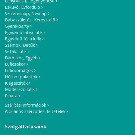
Lánybúcsú, Legénybúcsú
Esküvő, Évforduló
Születésnap, Névnap
Babaszületés, Keresztelő
Gyerekparty
Egyszínű latex lufik
Egyszínű fólia lufik
Számok, Betűk
Sétáló lufik
Bármikor, Egyéb
Luficsokor
Luficsomagok
Hélium palackok
Kiegészítők
Modellező lufik
Pinata
Szállítási információk
Általános szerződési feltételek
Szolgáltatásaink