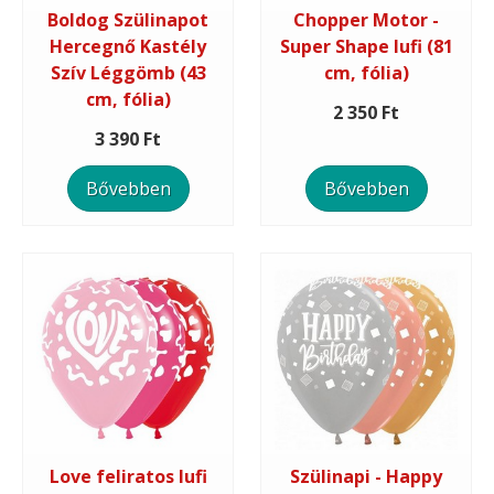
Boldog Szülinapot
Chopper Motor -
Hercegnő Kastély
Super Shape lufi (81
Szív Léggömb (43
cm, fólia)
cm, fólia)
2 350 Ft
3 390 Ft
Bővebben
Bővebben
Love feliratos lufi
Szülinapi - Happy