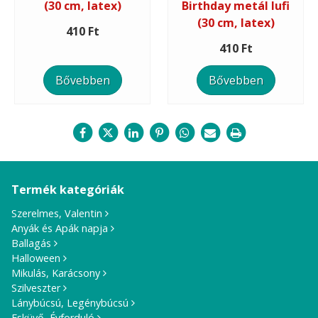
(30 cm, latex)
Birthday metál lufi
(30 cm, latex)
410 Ft
410 Ft
Bővebben
Bővebben
Termék kategóriák
Szerelmes, Valentin
Anyák és Apák napja
Ballagás
Halloween
Mikulás, Karácsony
Szilveszter
Lánybúcsú, Legénybúcsú
Esküvő, Évforduló