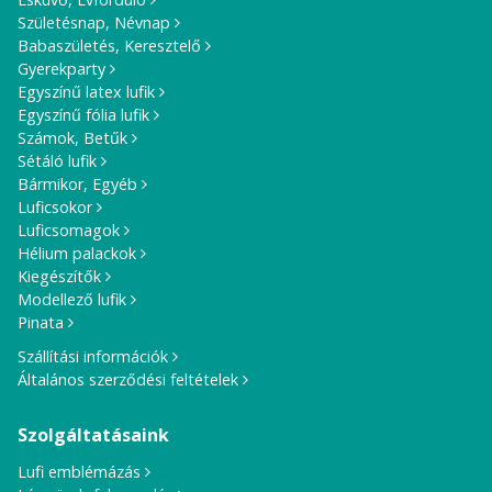
Születésnap, Névnap
Babaszületés, Keresztelő
Gyerekparty
Egyszínű latex lufik
Egyszínű fólia lufik
Számok, Betűk
Sétáló lufik
Bármikor, Egyéb
Luficsokor
Luficsomagok
Hélium palackok
Kiegészítők
Modellező lufik
Pinata
Szállítási információk
Általános szerződési feltételek
Szolgáltatásaink
Lufi emblémázás