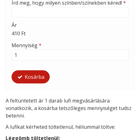
Írd meg, hogy milyen színben/színekben kéred!
*
Ár
410 Ft
Mennyiség
*
Kosárba
A feltüntetett ár 1 darab lufi megvásárlására
vonatkozik, a kosárba tetszőleges mennyiséget tudsz
betenni.
A lufikat kérheted t
öltetlenül, héliummal töltve:
Léggömb töltetlenül: