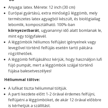
Anyaga: latex. Mérete: 12 inch (30 cm)
Európai gyártású, extra minőségű léggömb, mely
természetes latex agyagból készült, és biológiailag
lebomlik, komposztálható. 100%-ban
környezetbarát
, ugyanannyi idő alatt bomlanak le,
mint egy tölgyfalevél.
A léggömbök héliumos felfújást igényelnek vagy
levegővel történő felfújás esetén tartó pálcára
rögzíthetőek.
A léggömb felfújásához kérjük, hogy használjon lufi
fújó pumpát, mert a léggömbök szájjal történő
fújása balesetveszélyes!
Héliummal töltve:
A lufikat tiszta héliummal töltjük.
A parti kezdete előtt 1-2 órával érdemes felfújni,
felfújatni a léggömböket, de akár 12 órával előbbre
is kérhetjük a szállítást.