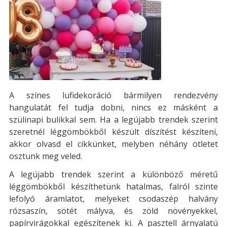
A színes lufidekoráció bármilyen rendezvény
hangulatát fel tudja dobni, nincs ez másként a
szülinapi bulikkal sem. Ha a legújabb trendek szerint
szeretnél léggömbökből készült díszítést készíteni,
akkor olvasd el cikkünket, melyben néhány ötletet
osztunk meg veled.
A legújabb trendek szerint a különböző méretű
léggömbökből készíthetünk hatalmas, falról szinte
lefolyó áramlatot, melyeket csodaszép halvány
rózsaszín, sötét mályva, és zöld növényekkel,
papírvirágokkal egészítenek ki. A pasztell árnyalatú