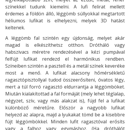
színekkel tudunk kiemelni. A lufi felirat mellett
érdemes a földön álló, léggömb súllyokkal megtartott
héliumos lufikat is elhelyezni, melyek 3D hatást
keltenek.
A léggömb fal szintén egy újdonság, melyet akár
magad is elkészíthetsz otthon. Drótháló vagy
habszivacs méretre rendezésével a kézi pumpával
felfújt lufikat rendezd el harmónikus rendben.
Színeiben szintén a pasztell és a metál színek keveréke
most a menő. A lufikat alacsony hőmérsékletű
ragasztópisztollyal tudod összeerősíteni, óvatos légy,
mert a túl forró ragasztó eldurrantja a léggömböket.
Miután kialakítottad a fal formáját (mely lehet téglalap,
négyzet, szív, vagy más alakzat is), fújd fel a lufikat
különböző méretűre. Először a nagyobb lufikat
helyezd az alapra, majd a lyukakat tömd be a kisebbre
fújt léggömbökkel. Minden lufit ragasztóval erősíts
vagy a falhoz vagy egymáshoz. (Ha dróthálót