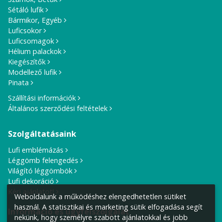
Sétáló lufik
Bármikor, Egyéb
Luficsokor
Luficsomagok
Hélium palackok
Kiegészítők
Modellező lufik
Pinata
Szállítási információk
Általános szerződési feltételek
Szolgáltatásaink
Lufi emblémázás
Léggömb felengedés
Világító léggömbök
Lufi dekoráció
Kérj ajánlatot!
Weboldalunk a működéshez elengedhetetlen sütiket
használ. A statisztikai és marketing sütik elfogadása segít
Információ és ügyfélszolgálat
nekünk, hogy személyre szabott ajánlatokkal és jobb