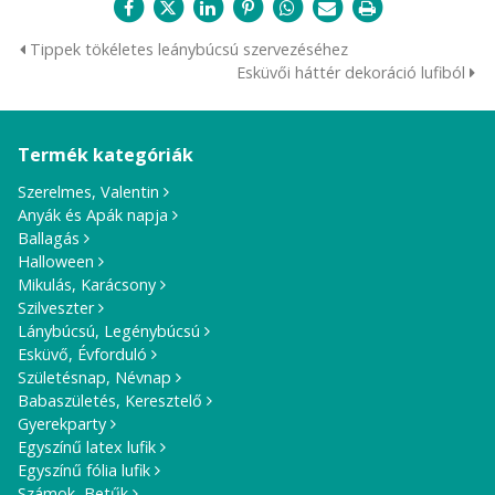
Tippek tökéletes leánybúcsú szervezéséhez
Esküvői háttér dekoráció lufiból
Termék kategóriák
Szerelmes, Valentin
Anyák és Apák napja
Ballagás
Halloween
Mikulás, Karácsony
Szilveszter
Lánybúcsú, Legénybúcsú
Esküvő, Évforduló
Születésnap, Névnap
Babaszületés, Keresztelő
Gyerekparty
Egyszínű latex lufik
Egyszínű fólia lufik
Számok, Betűk