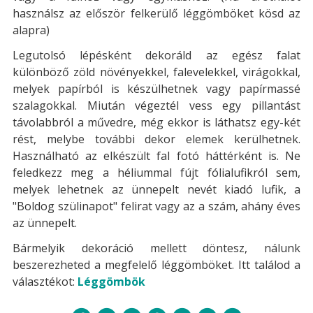
használsz az először felkerülő léggömböket kösd az
alapra)
Legutolsó lépésként dekoráld az egész falat
különböző zöld növényekkel, falevelekkel, virágokkal,
melyek papírból is készülhetnek vagy papírmassé
szalagokkal. Miután végeztél vess egy pillantást
távolabbról a művedre, még ekkor is láthatsz egy-két
rést, melybe további dekor elemek kerülhetnek.
Használható az elkészült fal fotó háttérként is. Ne
feledkezz meg a héliummal fújt fólialufikról sem,
melyek lehetnek az ünnepelt nevét kiadó lufik, a
"Boldog szülinapot" felirat vagy az a szám, ahány éves
az ünnepelt.
Bármelyik dekoráció mellett döntesz, nálunk
beszerezheted a megfelelő léggömböket. Itt találod a
választékot:
Léggömbök