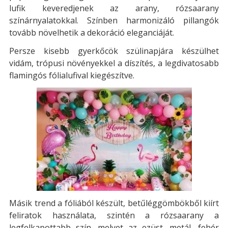
lufik keveredjenek az arany, rózsaarany
színárnyalatokkal. Színben harmonizáló pillangók
tovább növelhetik a dekoráció eleganciáját.
Persze kisebb gyerkőcök szülinapjára készülhet
vidám, trópusi növényekkel a díszítés, a legdivatosabb
flamingós fólialufival kiegészítve.
Másik trend a fóliából készült, betűléggömbökből kiírt
feliratok használata, szintén a rózsaarany a
legfelkapottabb szín, melyet az ezüst, metál, fehér