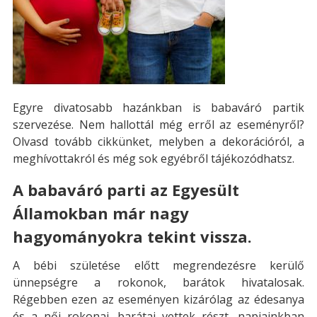
Egyre divatosabb hazánkban is babaváró partik
szervezése. Nem hallottál még erről az eseményről?
Olvasd tovább cikkünket, melyben a dekorációról, a
meghívottakról és még sok egyébről tájékozódhatsz.
A babaváró parti az Egyesült
Államokban már nagy
hagyományokra tekint vissza.
A bébi születése előtt megrendezésre kerülő
ünnepségre a rokonok, barátok hivatalosak.
Régebben ezen az eseményen kizárólag az édesanya
és a női rokonai, barátai vettek részt, napjainkban