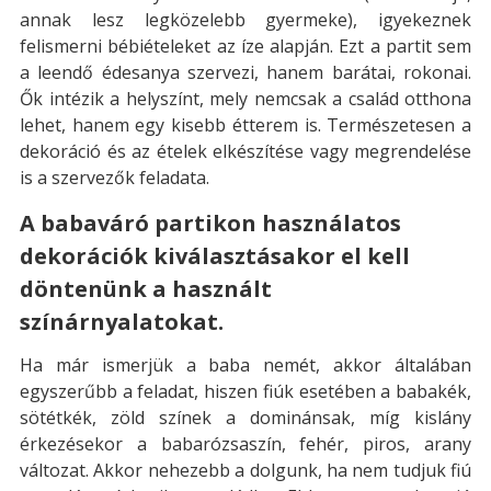
annak lesz legközelebb gyermeke), igyekeznek
felismerni bébiételeket az íze alapján. Ezt a partit sem
a leendő édesanya szervezi, hanem barátai, rokonai.
Ők intézik a helyszínt, mely nemcsak a család otthona
lehet, hanem egy kisebb étterem is. Természetesen a
dekoráció és az ételek elkészítése vagy megrendelése
is a szervezők feladata.
A babaváró partikon használatos
dekorációk kiválasztásakor el kell
döntenünk a használt
színárnyalatokat.
Ha már ismerjük a baba nemét, akkor általában
egyszerűbb a feladat, hiszen fiúk esetében a babakék,
sötétkék, zöld színek a dominánsak, míg kislány
érkezésekor a babarózsaszín, fehér, piros, arany
változat. Akkor nehezebb a dolgunk, ha nem tudjuk fiú