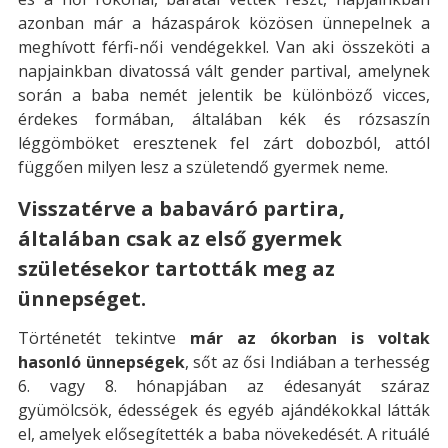
azonban már a házaspárok közösen ünnepelnek a
meghívott férfi-női vendégekkel. Van aki összeköti a
napjainkban divatossá vált gender partival, amelynek
során a baba nemét jelentik be különböző vicces,
érdekes formában, általában kék és rózsaszín
léggömböket eresztenek fel zárt dobozból, attól
függően milyen lesz a születendő gyermek neme.
Visszatérve a babaváró partira,
általában csak az első gyermek
születésekor tartották meg az
ünnepséget.
Történetét tekintve
már az ókorban is voltak
hasonló ünnepségek
, sőt az ősi Indiában a terhesség
6. vagy 8. hónapjában az édesanyát száraz
gyümölcsök, édességek és egyéb ajándékokkal látták
el, amelyek elősegítették a baba növekedését. A rituálé