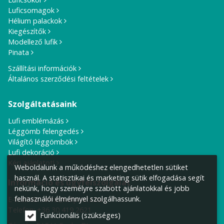
Luficsomagok
Hélium palackok
Kiegészítők
Modellező lufik
Pinata
Szállítási információk
Általános szerződési feltételek
Szolgáltatásaink
Lufi emblémázás
Léggömb felengedés
Világító léggömbök
Lufi dekoráció
Kérj ajánlatot!
Weboldalunk a működéshez elengedhetetlen sütiket
használ. A statisztikai és marketing sütik elfogadása segít
Információ és ügyfélszolgálat
nekünk, hogy személyre szabott ajánlatokkal és jobb
felhasználói élménnyel szolgálhassunk.
E-mail cím:
info@lufiposta.hu
Telefon:
+36 30 419 2621
Funkcionális (szükséges)