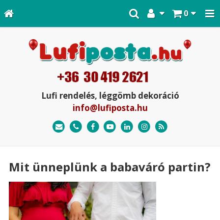
0
Lufi rendelés, léggömb dekoráció
info@lufiposta.hu
Mit ünneplünk a babaváró partin?