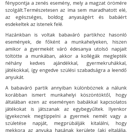
fénypontja a zenés esemény, mely a magzat örömére
szolgált.Természetesen az ima sem maradhatott elé,
az egészséges, boldog anyaságért és babáért
esdekeltek az istenek felé.
Hazánkban is voltak babaváró partikhoz hasonló
események, de főként a munkahelyeken, hiszen
amikor a gyermekét váró édesanya utolsó napjait
töltötte a munkában, akkor a kollégák meglepték
néhány kedves ajándékkal, gyermekruhákkal,
játékokkal, így engedve szülési szabadságra a leendő
anyukát.
A babaváró partik annyiban különböznek a nálunk
korábban ismert munkahelyi köszöntöktől, hogy
általában ezen az eseményen babákkal kapcsolatos
játékokat is játszanak az egybegyűltek. Ilyenkor
igyekeznek megtippelni a gyermek nemét vagy a
születése napját, megprübálják kitalálni, hogy
mekkora az anyuka hasának kerülete (aki eltalálja,