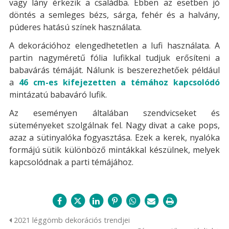
vagy lány érkezik a családba. Ebben az esetben jó
döntés a semleges bézs, sárga, fehér és a halvány,
púderes hatású színek használata.
A dekorációhoz elengedhetetlen a lufi használata. A
partin nagyméretű fólia lufikkal tudjuk erősíteni a
babavárás témáját. Nálunk is beszerezhetőek például
a
46 cm-es kifejezetten a témához kapcsolódó
mintázatú babaváró lufik.
Az eseményen általában szendvicseket és
süteményeket szolgálnak fel. Nagy divat a cake pops,
azaz a sütinyalóka fogyasztása. Ezek a kerek, nyalóka
formájú sütik különböző mintákkal készülnek, melyek
kapcsolódnak a parti témájához.
2021 léggömb dekorációs trendjei