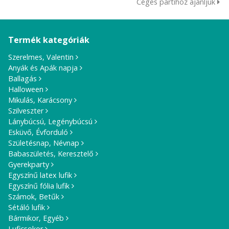
Céges partihoz ajánljuk
Termék kategóriák
Szerelmes, Valentin
Anyák és Apák napja
Ballagás
Halloween
Mikulás, Karácsony
Szilveszter
Lánybúcsú, Legénybúcsú
Esküvő, Évforduló
Születésnap, Névnap
Babaszületés, Keresztelő
Gyerekparty
Egyszínű latex lufik
Egyszínű fólia lufik
Számok, Betűk
Sétáló lufik
Bármikor, Egyéb
Luficsokor