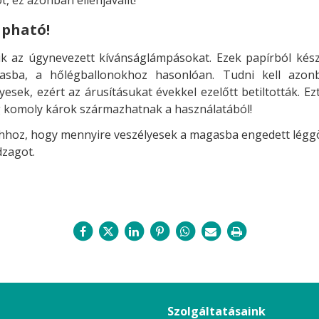
apható!
 az úgynevezett kívánságlámpásokat. Ezek papírból készü
sba, a hőlégballonokhoz hasonlóan. Tudni kell azonba
esek, ezért az árusításukat évekkel ezelőtt betiltották. Ez
pedig komoly károk származhatnak a használatából!
 ahhoz, hogy mennyire veszélyesek a magasba engedett lég
zagot.
Szolgáltatásaink