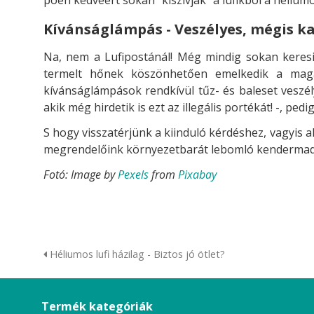
Kívánságlámpás - Veszélyes, mégis k
Na, nem a Lufipostánál! Még mindig sokan keresik
termelt hőnek köszönhetően emelkedik a maga
kívánságlámpások rendkívül tűz- és baleset veszély
akik még hirdetik is ezt az illegális portékát! -, 
S hogy visszatérjünk a kiinduló kérdéshez, vagyis
megrendelőink környezetbarát lebomló kendermad
Fotó: Image by
Pexels
from
Pixabay
Héliumos lufi házilag - Biztos jó ötlet?
Termék kategóriák