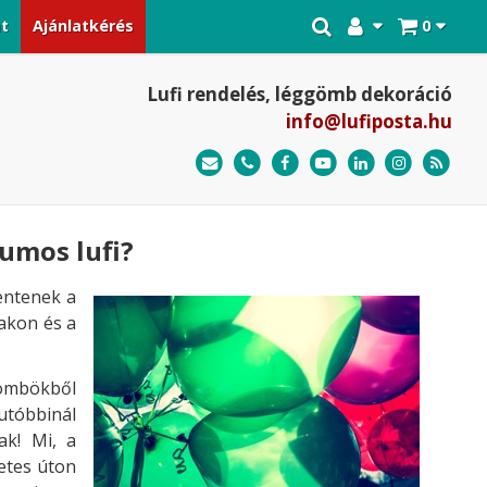
at
Ajánlatkérés
0
Lufi rendelés, léggömb dekoráció
info@lufiposta.hu
iumos lufi?
lentenek a
lakon és a
ggömbökből
 utóbbinál
ak! Mi, a
etes úton