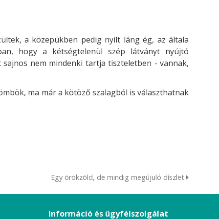
ltek, a közepükben pedig nyílt láng ég, az általa
n, hogy a kétségtelenül szép látványt nyújtó
t sajnos nem mindenki tartja tiszteletben - vannak,
gömbök, ma már a kötöző szalagból is választhatnak
Egy örökzöld, de mindig megújuló díszlet
Információ és ügyfélszolgálat