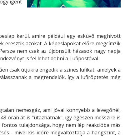
ogy igent
peslap kerül, amire például egy esküvő meghívott
ek eresztik azokat. A képeslapokat előre megcímzik
k. Persze nem csak az újdonsült házasok nagy napja
ezvényt is fel lehet dobni a Lufipostával.
n csak útjukra engedik a színes lufikat, amelyek a
 válasszanak a megrendelők, így a lufiröptetés még
agtalan nemesgáz, ami jóval könnyebb a levegőnél,
8 órán át is "utazhatnak", így egészen messzire is
, fontos tulajdonsága, hogy nem lép reakcióba más
és - mivel kis időre megváltoztatja a hangszínt, a