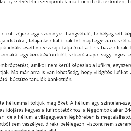
i környezetvédelmi szempontok miatt nem tudta eldönteni, h
b kötözőjére egy személyes hangvételű, felbélyegzett ké
ajándékokat, felajánlásokat írnak fel, majd egyszerre széln
ójuk ideális esetben visszajuttatja őket a friss házasokna
m akár egy kerek évfordulót, születésnapot vagy céges rend
mbröptetést, amikor nem kerül képeslap a lufikra, egyszerűe
atják. Ma már arra is van lehetőség, hogy világítós lufikat
lától búcsúzó tanulók bankettjén.
ta héliummal töltjük meg őket. A hélium egy színtelen-sz
az időjárás kegyes a lufiröptetőkhöz, a léggömbök akár 24-4
en, de a hélium a világegyetem légkörében is megtalálható
ból sem veszélyes, direkt belélegezni viszont nem szerencs
t, ez azonban ellenjavallt!