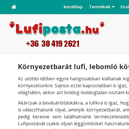
Kezdőlap
Termékek
Szo
Környezetbarát lufi, lebomló kö
Az utóbbi időben egyre hangosabban kiáltanak kígy
környezetünkre. Sajnos ezzel kapcsolatban is igaz,
világhálón, akkor azt boldog-boldogtalan osztani k
Akárcsak a bevásárlótáskákra, a lufikra is igaz, 
is választhatunk olyat, amelyik környezetbarát, ami
pedig keresve sem találhatnánk természetesebb 
Lufipostánál csakis olyan léggömböket használun