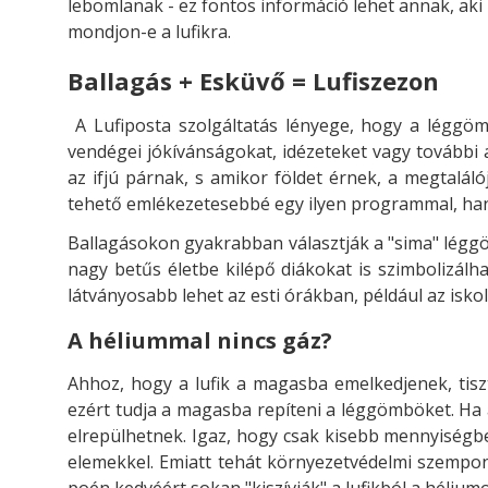
lebomlanak - ez fontos információ lehet annak, ak
mondjon-e a lufikra.
Ballagás + Esküvő = Lufiszezon
A Lufiposta szolgáltatás lényege, hogy a léggöm
vendégei jókívánságokat, idézeteket vagy további 
az ifjú párnak, s amikor földet érnek, a megtalál
tehető emlékezetesebbé egy ilyen programmal, hane
Ballagásokon gyakrabban választják a "sima" léggö
nagy betűs életbe kilépő diákokat is szimbolizálh
látványosabb lehet az esti órákban, például az isko
A héliummal nincs gáz?
Ahhoz, hogy a lufik a magasba emelkedjenek, tisz
ezért tudja a magasba repíteni a léggömböket. Ha 
elrepülhetnek. Igaz, hogy csak kisebb mennyiségb
elemekkel. Emiatt tehát környezetvédelmi szempont
poén kedvéért sokan "kiszívják" a lufikból a héliumo