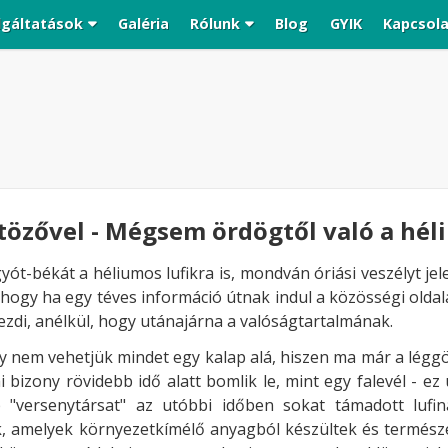
lgáltatások
Galéria
Rólunk
Blog
GYIK
Kapcsol
tözővel - Mégsem ördögtől való a hél
ót-békát a héliumos lufikra is, mondván óriási veszélyt je
 hogy ha egy téves információ útnak indul a közösségi olda
ezdi, anélkül, hogy utánajárna a valóságtartalmának.
hogy nem vehetjük mindet egy kalap alá, hiszen ma már a lé
 bizony rövidebb idő alatt bomlik le, mint egy falevél - ez
"versenytársat" az utóbbi időben sokat támadott lufin
k, amelyek környezetkímélő anyagból készültek és termész