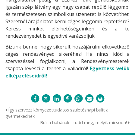
Igazán szép látvány egy nagy csapat repülő léggömb,
és természetesen szimbolikus üzenetet is közvetíthet.
Szeretnél árajánlatot kérni céges léggömb reptetésre?
Keress minket elérhetőségeinken és a te
rendezvényedet is egyedivé varázsoljuk!
Bízunk benne, hogy sikerült hozzájárulni elkövetkező
céges rendezvényed sikeréhez! Ha nincs időd a
szervezéssel foglalkozni, a Rendezvénymesterek
csapata leveszi a terhet a válladról!
Egyeztess velük
elképzeléseidről!
Így szervezz környezettudatos születésnapi bulit a
gyermekednek!
Buli a babának - tudd meg, melyik micsoda!