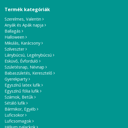
Termék kategóriák
Szerelmes, Valentin
Anyák és Apák napja
Ballagás
Halloween
Mikulás, Karácsony
Szilveszter
Lánybúcsú, Legénybúcsú
Esküvő, Évforduló
Születésnap, Névnap
Babaszületés, Keresztelő
Gyerekparty
Egyszínű latex lufik
Egyszínű fólia lufik
Számok, Betűk
Sétáló lufik
Bármikor, Egyéb
Luficsokor
Luficsomagok
Hélium palackok