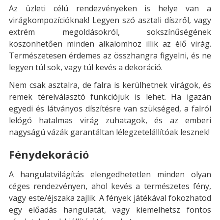
Az üzleti célú rendezvényeken is helye van a
virágkompozícióknak! Legyen szó asztali díszről, vagy
extrém megoldásokról, sokszínűségének
köszönhetően minden alkalomhoz illik az élő virág.
Természetesen érdemes az összhangra figyelni, és ne
legyen túl sok, vagy túl kevés a dekoráció.
Nem csak asztalra, de falra is kerülhetnek virágok, és
remek térelválasztó funkciójuk is lehet. Ha igazán
egyedi és látványos díszítésre van szükséged, a falról
lelógó hatalmas virág zuhatagok, és az emberi
nagyságú vázák garantáltan lélegzetelállítóak lesznek!
Fénydekoráció
A hangulatvilágítás elengedhetetlen minden olyan
céges rendezvényen, ahol kevés a természetes fény,
vagy este/éjszaka zajlik. A fények játékával fokozhatod
egy előadás hangulatát, vagy kiemelhetsz fontos