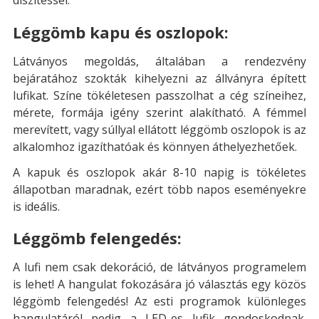
díszítéssel:
Léggömb kapu és oszlopok:
Látványos megoldás, általában a rendezvény
bejáratához szokták kihelyezni az állványra épített
lufikat. Színe tökéletesen passzolhat a cég színeihez,
mérete, formája igény szerint alakítható. A fémmel
merevített, vagy súllyal ellátott léggömb oszlopok is az
alkalomhoz igazíthatóak és könnyen áthelyezhetőek.
A kapuk és oszlopok akár 8-10 napig is tökéletes
állapotban maradnak, ezért több napos eseményekre
is ideális.
Léggömb felengedés:
A lufi nem csak dekoráció, de látványos programelem
is lehet! A hangulat fokozására jó választás egy közös
léggömb felengedés! Az esti programok különleges
hangulatáról pedig a LED-es lufik gondoskodnak.