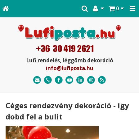
0
Lufi rendelés, léggömb dekoráció
info@lufiposta.hu
Céges rendezvény dekoráció - így
dobd fel a bulit