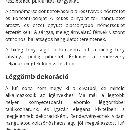
részleteket, pl. kiállítási tárgyakat.
A színhőmérséklet befolyásolja a résztvevők hőérzetét
és koncentrációját. A kékes árnyalat téli hangulatot
áraszt, és ezzel együtt alacsonyabb hőmérséklet
érzetét kelti. A sárgás, meleg árnyalatú fények viszont
otthonos, barátságos hangulatot teremtenek.
A hideg fény segíti a koncentrációt, a meleg fény
látványa pedig pihentet. Érdemes a rendezvény
céljának megfelelően választani.
Léggömb dekoráció
A lufi soha nem megy ki a divatból, de mindig
alkalmazkodik az igényekhez! Ma már a legtöbb
helyen környezetbarát, lebomló léggömbbel
találkozhatunk, és igazán elegáns kivitelben is
megjelennek dekorációként. Rendezvényednek vidám
hangulatot kölcsönözhetsz egy jól megválasztott lufi