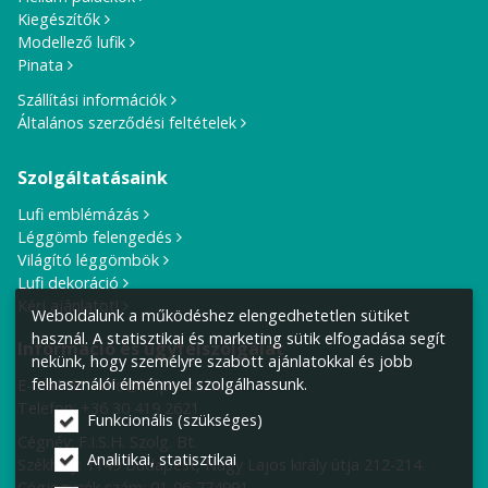
Kiegészítők
Modellező lufik
Pinata
Szállítási információk
Általános szerződési feltételek
Szolgáltatásaink
Lufi emblémázás
Léggömb felengedés
Világító léggömbök
Lufi dekoráció
Kérj ajánlatot!
Weboldalunk a működéshez elengedhetetlen sütiket
használ. A statisztikai és marketing sütik elfogadása segít
Információ és ügyfélszolgálat
nekünk, hogy személyre szabott ajánlatokkal és jobb
felhasználói élménnyel szolgálhassunk.
E-mail cím:
info@lufiposta.hu
Telefon:
+36 30 419 2621
Funkcionális (szükséges)
Cégnév: F.I.S.H. Szolg. Bt.
Analitikai, statisztikai
Székhely:
1149 Budapest, Nagy Lajos király útja 212-214.
Cégjegyzék szám: 01-06-774991