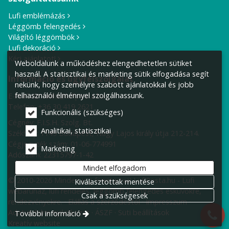
Lufi emblémázás
Léggömb felengedés
Világító léggömbök
Lufi dekoráció
Kérj ajánlatot!
Weboldalunk a működéshez elengedhetetlen sütiket
használ. A statisztikai és marketing sütik elfogadása segít
Információ és ügyfélszolgálat
nekünk, hogy személyre szabott ajánlatokkal és jobb
felhasználói élménnyel szolgálhassunk.
E-mail cím:
info@lufiposta.hu
Telefon:
+36 30 419 2621
Funkcionális (szükséges)
Cégnév: F.I.S.H. Szolg. Bt.
Analitikai, statisztikai
Székhely:
1149 Budapest, Nagy Lajos király útja 212-214.
Cégjegyzék szám: 01-06-774991
Marketing
Adószám: 22315797-1-42
Mindet elfogadom
© 2010-2026 Minden jog fenntartva! LufiPosta.hu - Lufi
Kiválasztottak mentése
webáruház, lufi rendelés, léggömb felengedés esküvőkre,
Csak a szükségesek
rendezvényekre.
Elállás a szerződéstől
Impresszum
Adatvédelmi nyilatkozat
ÁSZF
Süti beállítások
További információ
Kreatív website