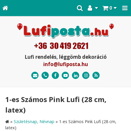
0
Lufi rendelés, léggömb dekoráció
info@lufiposta.hu
1-es Számos Pink Lufi (28 cm,
latex)
»
Születésnap, Névnap
»
1-es Számos Pink Lufi (28 cm,
latex)