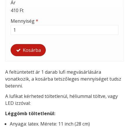
Ár
410 Ft
Mennyiség
*
Kosárba
A feltüntetett ár 1 darab lufi megvásárlására
vonatkozik, a kosárba tetszőleges mennyiséget tudsz
betenni.
A lufikat kérheted t
öltetlenül, héliummal töltve, vagy
LED izzóval:
Léggömb töltetlenül:
Anyaga: latex. Mérete: 11 inch (28 cm)