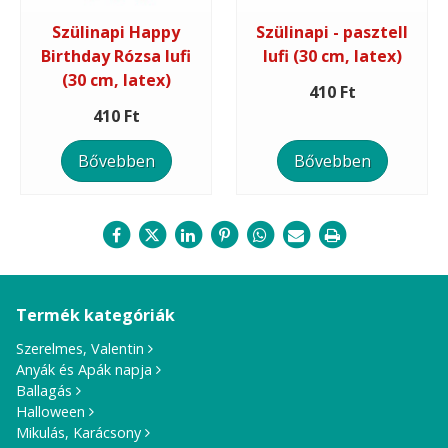
Szülinapi Happy
Szülinapi - pasztell
Birthday Rózsa lufi
lufi (30 cm, latex)
(30 cm, latex)
410 Ft
410 Ft
Bővebben
Bővebben
Termék kategóriák
Szerelmes, Valentin
Anyák és Apák napja
Ballagás
Halloween
Mikulás, Karácsony