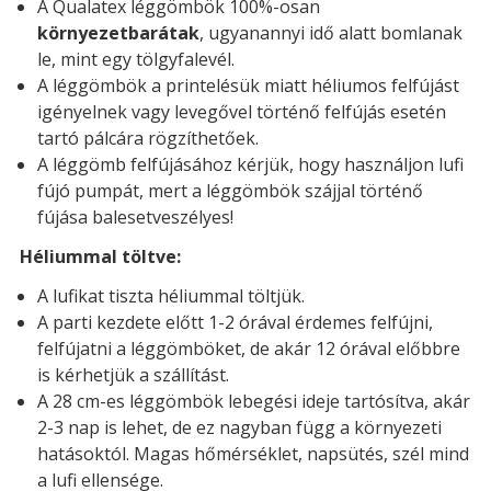
A Qualatex léggömbök 100%-osan
környezetbarátak
, ugyanannyi idő alatt bomlanak
le, mint egy tölgyfalevél.
A léggömbök a printelésük miatt héliumos felfújást
igényelnek vagy levegővel történő felfújás esetén
tartó pálcára rögzíthetőek.
A léggömb felfújásához kérjük, hogy használjon lufi
fújó pumpát, mert a léggömbök szájjal történő
fújása balesetveszélyes!
Héliummal töltve:
A lufikat tiszta héliummal töltjük.
A parti kezdete előtt 1-2 órával érdemes felfújni,
felfújatni a léggömböket, de akár 12 órával előbbre
is kérhetjük a szállítást.
A 28 cm-es léggömbök lebegési ideje tartósítva, akár
2-3 nap is lehet, de ez nagyban függ a környezeti
hatásoktól. Magas hőmérséklet, napsütés, szél mind
a lufi ellensége.