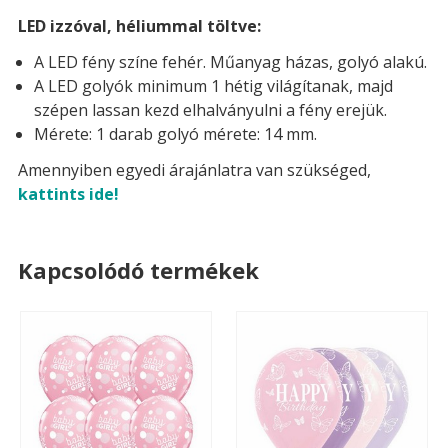
LED izzóval, héliummal töltve:
A LED fény színe fehér. Műanyag házas, golyó alakú.
A LED golyók minimum 1 hétig világítanak, majd
szépen lassan kezd elhalványulni a fény erejük.
Mérete: 1 darab golyó mérete: 14 mm.
Amennyiben egyedi árajánlatra van szükséged,
kattints ide!
Kapcsolódó termékek