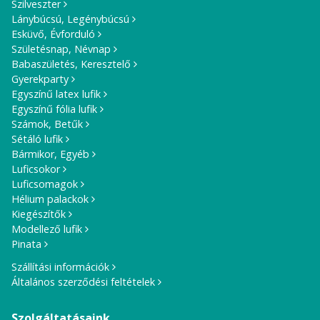
Szilveszter
Lánybúcsú, Legénybúcsú
Esküvő, Évforduló
Születésnap, Névnap
Babaszületés, Keresztelő
Gyerekparty
Egyszínű latex lufik
Egyszínű fólia lufik
Számok, Betűk
Sétáló lufik
Bármikor, Egyéb
Luficsokor
Luficsomagok
Hélium palackok
Kiegészítők
Modellező lufik
Pinata
Szállítási információk
Általános szerződési feltételek
Szolgáltatásaink