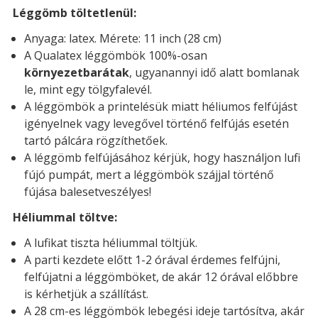
Léggömb töltetlenül:
Anyaga: latex. Mérete: 11 inch (28 cm)
A Qualatex léggömbök 100%-osan
környezetbarátak
, ugyanannyi idő alatt bomlanak
le, mint egy tölgyfalevél.
A léggömbök a printelésük miatt héliumos felfújást
igényelnek vagy levegővel történő felfújás esetén
tartó pálcára rögzíthetőek.
A léggömb felfújásához kérjük, hogy használjon lufi
fújó pumpát, mert a léggömbök szájjal történő
fújása balesetveszélyes!
Héliummal töltve:
A lufikat tiszta héliummal töltjük.
A parti kezdete előtt 1-2 órával érdemes felfújni,
felfújatni a léggömböket, de akár 12 órával előbbre
is kérhetjük a szállítást.
A 28 cm-es léggömbök lebegési ideje tartósítva, akár