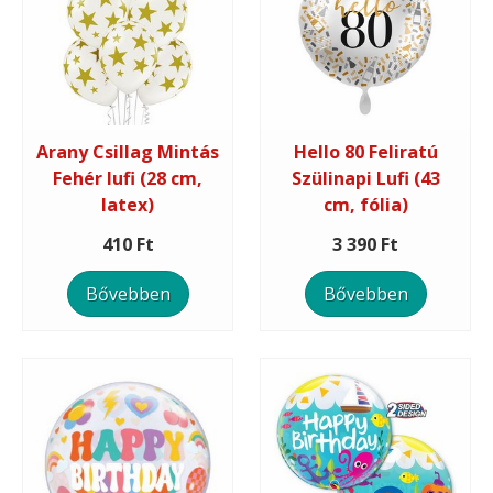
Arany Csillag Mintás
Hello 80 Feliratú
Fehér lufi (28 cm,
Szülinapi Lufi (43
latex)
cm, fólia)
410 Ft
3 390 Ft
Bővebben
Bővebben