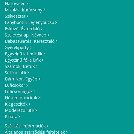
Halloween
Mikulás, Karácsony
Szilveszter
Lánybúcsú, Legénybúcsú
Esküvő, Évforduló
Születésnap, Névnap
Babaszületés, Keresztelő
Gyerekparty
Egyszínű latex lufik
Egyszínű fólia lufik
Számok, Betűk
Sétáló lufik
Bármikor, Egyéb
Luficsokor
Luficsomagok
Hélium palackok
Kiegészítők
Modellező lufik
Pinata
Szállítási információk
Általános szerződési feltételek