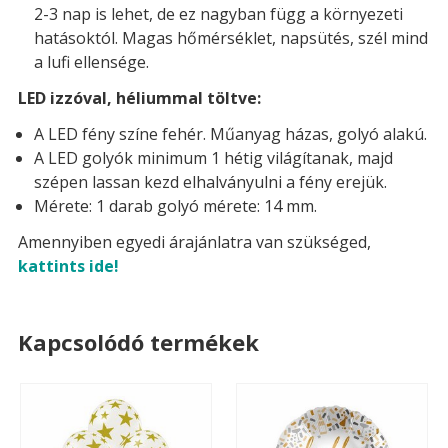
2-3 nap is lehet, de ez nagyban függ a környezeti
hatásoktól. Magas hőmérséklet, napsütés, szél mind
a lufi ellensége.
LED izzóval, héliummal töltve:
A LED fény színe fehér. Műanyag házas, golyó alakú.
A LED golyók minimum 1 hétig világítanak, majd
szépen lassan kezd elhalványulni a fény erejük.
Mérete: 1 darab golyó mérete: 14 mm.
Amennyiben egyedi árajánlatra van szükséged,
kattints ide!
Kapcsolódó termékek