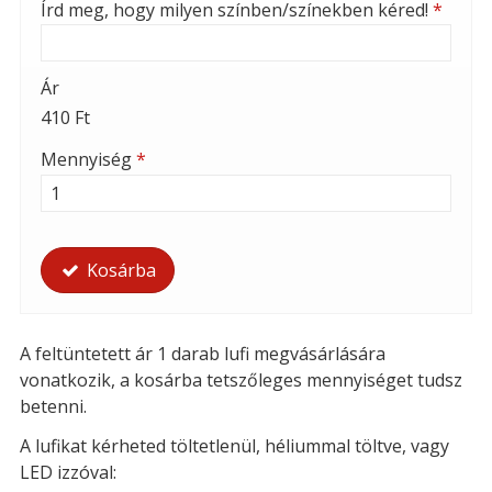
Írd meg, hogy milyen színben/színekben kéred!
*
Ár
410 Ft
Mennyiség
*
Kosárba
A feltüntetett ár 1 darab lufi megvásárlására
vonatkozik, a kosárba tetszőleges mennyiséget tudsz
betenni.
A lufikat kérheted t
öltetlenül, héliummal töltve, vagy
LED izzóval: