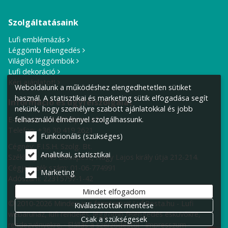
Szolgáltatásaink
Lufi emblémázás
Léggömb felengedés
Világító léggömbök
Lufi dekoráció
Kérj ajánlatot!
Weboldalunk a működéshez elengedhetetlen sütiket
használ. A statisztikai és marketing sütik elfogadása segít
Információ és ügyfélszolgálat
nekünk, hogy személyre szabott ajánlatokkal és jobb
felhasználói élménnyel szolgálhassunk.
E-mail cím:
info@lufiposta.hu
Telefon:
+36 30 419 2621
Funkcionális (szükséges)
Cégnév: F.I.S.H. Szolg. Bt.
Analitikai, statisztikai
Székhely:
1149 Budapest, Nagy Lajos király útja 212-214.
Cégjegyzék szám: 01-06-774991
Marketing
Adószám: 22315797-1-42
Mindet elfogadom
© 2010-2026 Minden jog fenntartva! LufiPosta.hu - Lufi
Kiválasztottak mentése
webáruház, lufi rendelés, léggömb felengedés esküvőkre,
Csak a szükségesek
rendezvényekre.
Elállás a szerződéstől
Impresszum