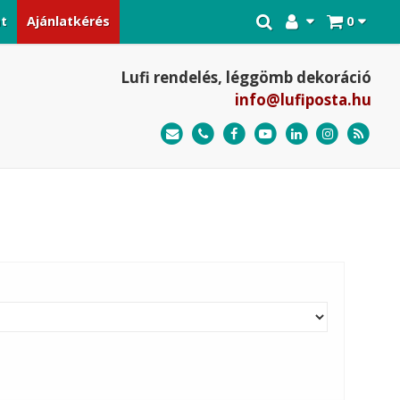
at
Ajánlatkérés
0
Lufi rendelés, léggömb dekoráció
info@lufiposta.hu