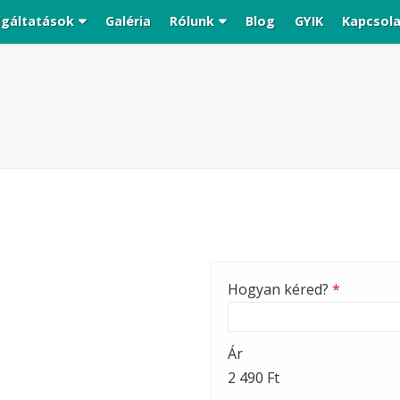
lgáltatások
Galéria
Rólunk
Blog
GYIK
Kapcsol
Hogyan kéred?
*
Ár
2 490 Ft