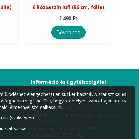
ólia)
6 Rózsaszín lufi (86 cm, fólia)
2 490 Ft
Bővebben
Információ és ügyfélszolgálat
E-mail cím:
info@lufiposta.hu
űködéshez elengedhetetlen sütiket használ. A statisztikai és
Telefon:
+36 30 419 2621
 elfogadása segít nekünk, hogy személyre szabott ajánlatokkal
nálói élménnyel szolgálhassunk.
Cégnév: F.I.S.H. Szolg. Bt.
Székhely:
1149 Budapest, Nagy Lajos király
nális (szükséges)
útja 212-214.
Cégjegyzék szám: 01-06-774991
i, statisztikai
Adószám: 22315797-1-42