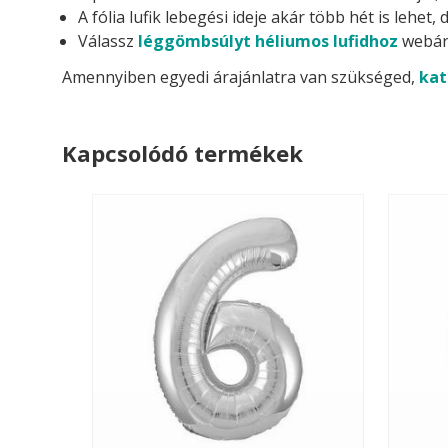
A fólia lufik lebegési ideje akár több hét is lehe
Válassz
léggömbsúlyt héliumos lufidhoz
webár
Amennyiben egyedi árajánlatra van szükséged,
kat
Kapcsolódó termékek