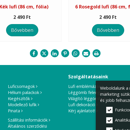
Kék lufi (86 cm, fólia)
6 Rosegold lufi (86 cm, f
2 490 Ft
2 490 Ft
Bővebben
Bővebben
Szolgáltatásaink
Luficsomagok
Lufi emblémázás
Weboldalunk a m
Hélium palackok
Léggömb felengedés
marketing sütik
Kiegészítők
Világító léggömbök
és jobb felhasz
Modellező lufik
Lufi dekoráció
Funkcio
Pinata
Kérj ajánlatot!
Szállítási információk
Analitika
Általános szerződési