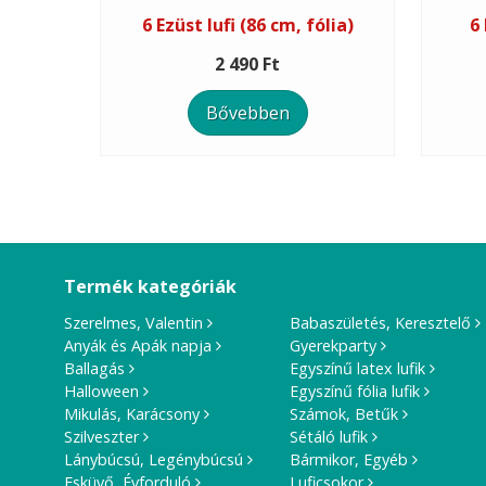
6 Ezüst lufi (86 cm, fólia)
6 
2 490 Ft
Bővebben
Termék kategóriák
Szerelmes, Valentin
Babaszületés, Keresztelő
Anyák és Apák napja
Gyerekparty
Ballagás
Egyszínű latex lufik
Halloween
Egyszínű fólia lufik
Mikulás, Karácsony
Számok, Betűk
Szilveszter
Sétáló lufik
Lánybúcsú, Legénybúcsú
Bármikor, Egyéb
Esküvő, Évforduló
Luficsokor