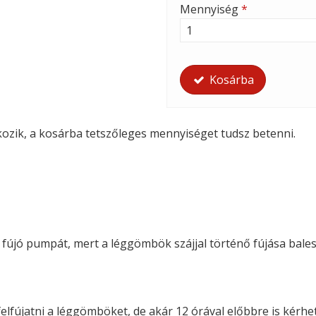
Mennyiség
*
Kosárba
tkozik, a kosárba tetszőleges mennyiséget tudsz betenni.
i fújó pumpát, mert a léggömbök szájjal történő fújása bales
felfújatni a léggömböket, de akár 12 órával előbbre is kérhete