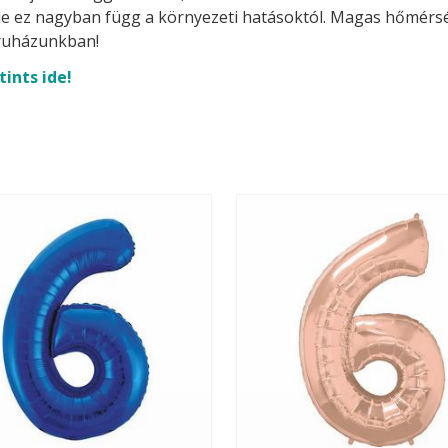
t, de ez nagyban függ a környezeti hatásoktól. Magas hőmérsék
uházunkban!
tints ide!