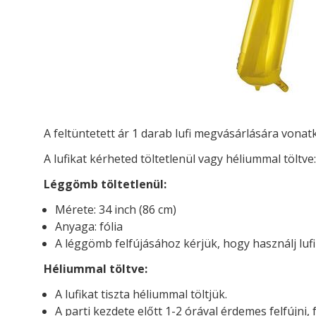
A feltüntetett ár 1 darab lufi megvásárlására vona
A lufikat kérheted t
öltetlenül vagy héliummal töltve:
Léggömb töltetlenül:
Mérete: 34 inch (86 cm)
Anyaga: fólia
A léggömb felfújásához kérjük, hogy használj luf
Héliummal töltve:
A lufikat tiszta héliummal töltjük.
A parti kezdete előtt 1-2 órával érdemes felfújni, 