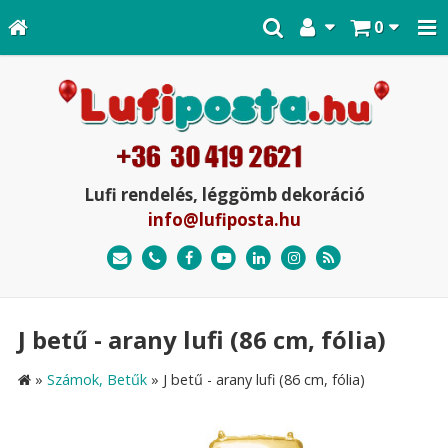
0
Lufi rendelés, léggömb dekoráció
info@lufiposta.hu
J betű - arany lufi (86 cm, fólia)
»
Számok, Betűk
»
J betű - arany lufi (86 cm, fólia)