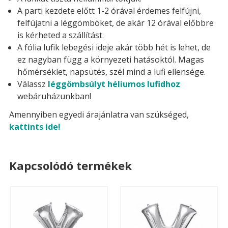
A parti kezdete előtt 1-2 órával érdemes felfújni,
felfújatni a léggömböket, de akár 12 órával előbbre
is kérheted a szállítást.
A fólia lufik lebegési ideje akár több hét is lehet, de
ez nagyban függ a környezeti hatásoktól. Magas
hőmérséklet, napsütés, szél mind a lufi ellensége.
Válassz
léggömbsúlyt héliumos lufidhoz
webáruházunkban!
Amennyiben egyedi árajánlatra van szükséged,
kattints ide!
Kapcsolódó termékek