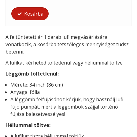
Kosárba
A feltüntetett ár 1 darab lufi megvásárlására
vonatkozik, a kosárba tetszőleges mennyiséget tudsz
betenni.
A lufikat kérheted t
öltetlenül vagy héliummal töltve:
Léggömb töltetlenül:
Mérete: 34 inch (86 cm)
Anyaga: fólia
A léggömb felfújásához kérjük, hogy használj lufi
fújó pumpát, mert a léggömbök szájjal történő
fújása balesetveszélyes!
Héliummal töltve:
A lufikat tiszta héliummal töltjük.