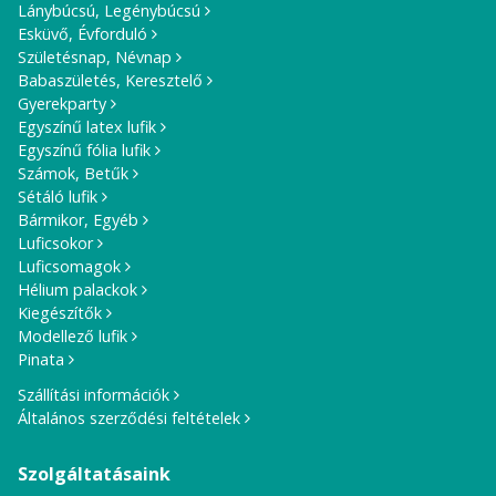
Lánybúcsú, Legénybúcsú
Esküvő, Évforduló
Születésnap, Névnap
Babaszületés, Keresztelő
Gyerekparty
Egyszínű latex lufik
Egyszínű fólia lufik
Számok, Betűk
Sétáló lufik
Bármikor, Egyéb
Luficsokor
Luficsomagok
Hélium palackok
Kiegészítők
Modellező lufik
Pinata
Szállítási információk
Általános szerződési feltételek
Szolgáltatásaink