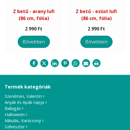
Z betű - arany lufi
Z betű - ezüst lufi
(86 cm, fólia)
(86 cm, fólia)
2 990 Ft
2 990 Ft
Bővebben
Bővebben
Termék kategóriák
Szerelmes, Valentin
Anyák és Apák napja
Ballagás
Halloween
Mikulás, Karácsony
Szilveszter