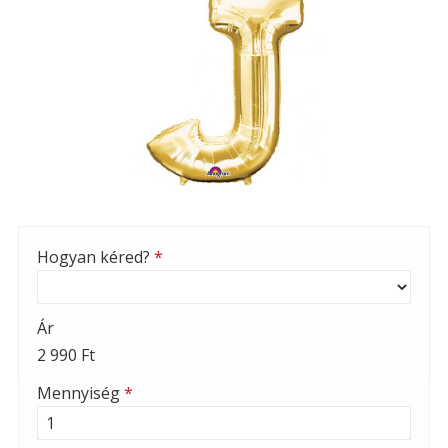
Hogyan kéred?
*
Ár
2 990 Ft
Mennyiség
*