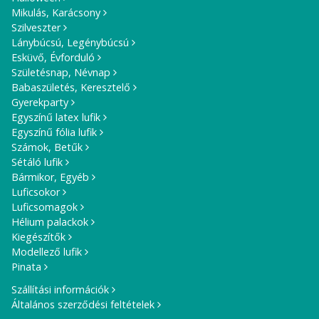
Mikulás, Karácsony
Szilveszter
Lánybúcsú, Legénybúcsú
Esküvő, Évforduló
Születésnap, Névnap
Babaszületés, Keresztelő
Gyerekparty
Egyszínű latex lufik
Egyszínű fólia lufik
Számok, Betűk
Sétáló lufik
Bármikor, Egyéb
Luficsokor
Luficsomagok
Hélium palackok
Kiegészítők
Modellező lufik
Pinata
Szállítási információk
Általános szerződési feltételek