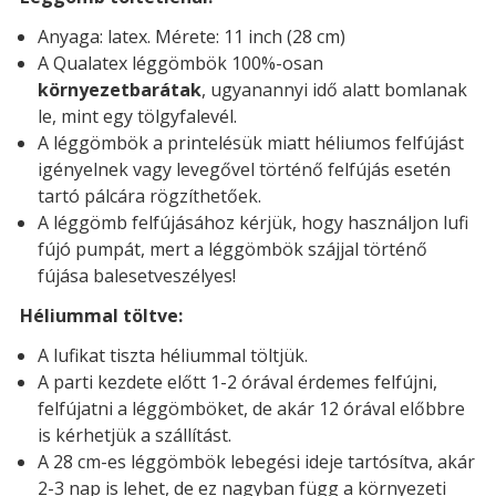
Anyaga: latex. Mérete: 11 inch (28 cm)
A Qualatex léggömbök 100%-osan
környezetbarátak
, ugyanannyi idő alatt bomlanak
le, mint egy tölgyfalevél.
A léggömbök a printelésük miatt héliumos felfújást
igényelnek vagy levegővel történő felfújás esetén
tartó pálcára rögzíthetőek.
A léggömb felfújásához kérjük, hogy használjon lufi
fújó pumpát, mert a léggömbök szájjal történő
fújása balesetveszélyes!
Héliummal töltve:
A lufikat tiszta héliummal töltjük.
A parti kezdete előtt 1-2 órával érdemes felfújni,
felfújatni a léggömböket, de akár 12 órával előbbre
is kérhetjük a szállítást.
A 28 cm-es léggömbök lebegési ideje tartósítva, akár
2-3 nap is lehet, de ez nagyban függ a környezeti