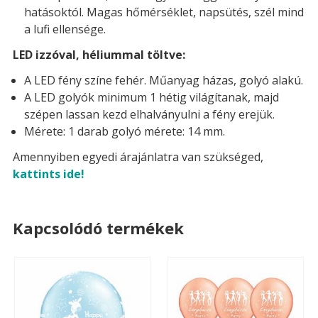
hatásoktól. Magas hőmérséklet, napsütés, szél mind
a lufi ellensége.
LED izzóval, héliummal töltve:
A LED fény színe fehér. Műanyag házas, golyó alakú.
A LED golyók minimum 1 hétig világítanak, majd
szépen lassan kezd elhalványulni a fény erejük.
Mérete: 1 darab golyó mérete: 14 mm.
Amennyiben egyedi árajánlatra van szükséged,
kattints ide!
Kapcsolódó termékek