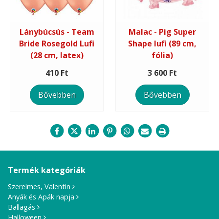
Lánybúcsús - Team
Malac - Pig Super
Bride Rosegold Lufi
Shape lufi (89 cm,
(28 cm, latex)
fólia)
410 Ft
3 600 Ft
Bővebben
Bővebben
Termék kategóriák
Szerelmes, Valentin
Anyák és Apák napja
Ballagás
Halloween