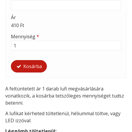
Ár
410 Ft
Mennyiség
*
Kosárba
A feltüntetett ár 1 darab lufi megvásárlására
vonatkozik, a kosárba tetszőleges mennyiséget tudsz
betenni.
A lufikat kérheted t
öltetlenül, héliummal töltve, vagy
LED izzóval:
Léggömb töltetlenül: