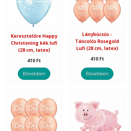
Lánybúcsús -
Keresztelőre Happy
Táncolós Rosegold
Christening kék lufi
Lufi (28 cm, latex)
(28 cm, latex)
410 Ft
410 Ft
Bővebben
Bővebben