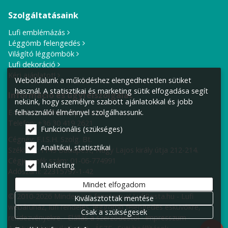
Szolgáltatásaink
Lufi emblémázás
Léggömb felengedés
Világító léggömbök
Lufi dekoráció
Kérj ajánlatot!
Weboldalunk a működéshez elengedhetetlen sütiket
használ. A statisztikai és marketing sütik elfogadása segít
Információ és ügyfélszolgálat
nekünk, hogy személyre szabott ajánlatokkal és jobb
E-mail cím:
info@lufiposta.hu
felhasználói élménnyel szolgálhassunk.
Telefon:
+36 30 419 2621
Funkcionális (szükséges)
Cégnév: F.I.S.H. Szolg. Bt.
Analitikai, statisztikai
Székhely:
1149 Budapest, Nagy Lajos király útja 212-214.
Cégjegyzék szám: 01-06-774991
Marketing
Adószám: 22315797-1-42
Mindet elfogadom
© 2010-2026 Minden jog fenntartva! LufiPosta.hu - Lufi
Kiválasztottak mentése
webáruház, lufi rendelés, léggömb felengedés esküvőkre,
Csak a szükségesek
rendezvényekre.
Elállás a szerződéstől
Impresszum