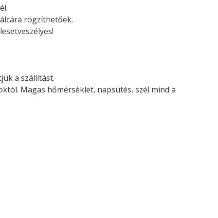
él.
álcára rögzíthetőek.
lesetveszélyes!
ük a szállítást.
soktól. Magas hőmérséklet, napsütés, szél mind a