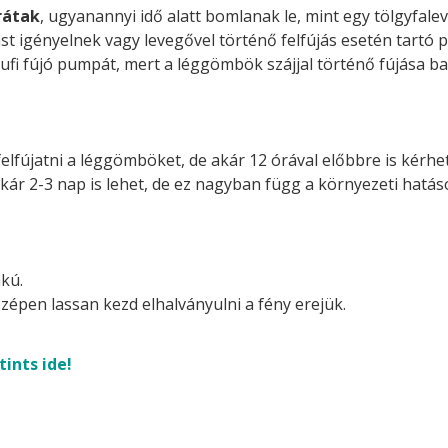
rátak
, ugyanannyi idő alatt bomlanak le, mint egy tölgyfalev
st igényelnek vagy levegővel történő felfújás esetén tartó p
ufi fújó pumpát, mert a léggömbök szájjal történő fújása ba
felfújatni a léggömböket, de akár 12 órával előbbre is kérhetj
akár 2-3 nap is lehet, de ez nagyban függ a környezeti hatá
kú.
zépen lassan kezd elhalványulni a fény erejük.
tints ide!