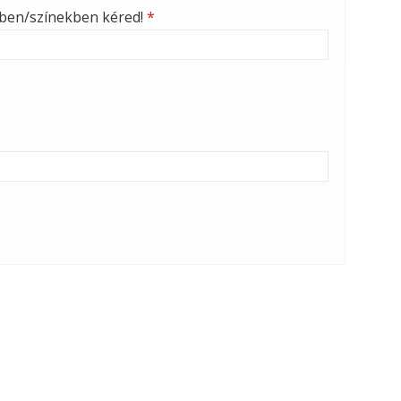
nben/színekben kéred!
*