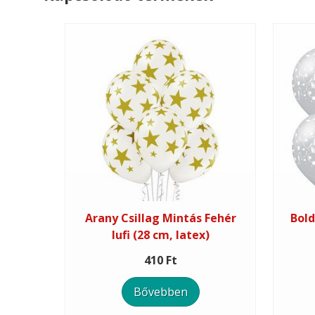
Arany Csillag Mintás Fehér
Bold
lufi (28 cm, latex)
410 Ft
Bővebben