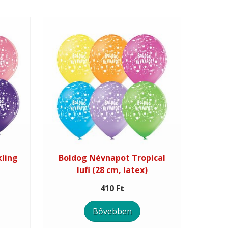
ling
Boldog Névnapot Tropical
lufi (28 cm, latex)
410 Ft
Bővebben