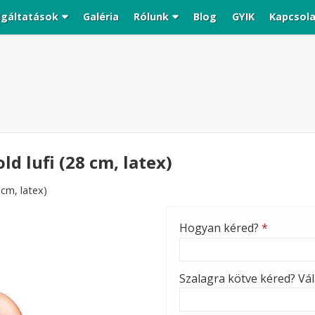
lgáltatások
Galéria
Rólunk
Blog
GYIK
Kapcsol
d lufi (28 cm, latex)
 cm, latex)
Hogyan kéred?
*
Szalagra kötve kéred? Vála