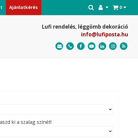
at
Ajánlatkérés
0
Lufi rendelés, léggömb dekoráció
info@lufiposta.hu
szd ki a szalag színét!