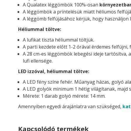
A Qualatex léggömbök 100%-osan
környezetba
A léggömbök a printelésük miatt héliumos felfújá
A léggömb felfújásához kérjük, hogy használjon l
Héliummal töltve:
A lufikat tiszta héliummal töltjük.
A parti kezdete előtt 1-2 órával érdemes felfújni, 
A 28 cm-es léggömbök lebegési ideje tartósítva, 
lufi ellensége.
LED izzóval, héliummal töltve:
A LED fény színe fehér. Műanyag házas, golyó ala
A LED golyók minimum 1 hétig világítanak, majd s
Mérete: 1 darab golyó mérete: 14 mm.
Amennyiben egyedi árajánlatra van szükséged,
kat
Kapcsolódó termékek