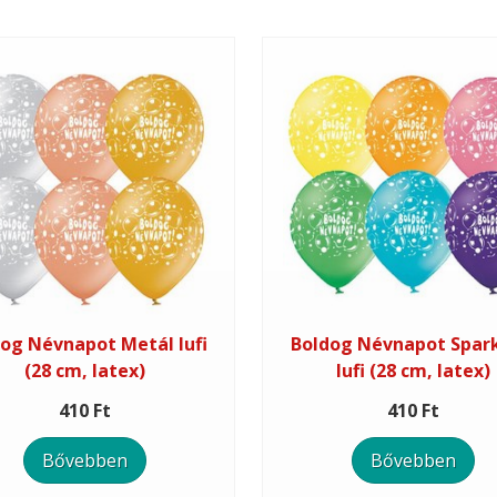
og Névnapot Metál lufi
Boldog Névnapot Spark
(28 cm, latex)
lufi (28 cm, latex)
410 Ft
410 Ft
Bővebben
Bővebben