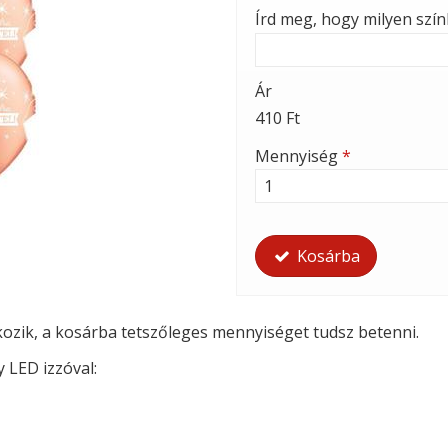
Írd meg, hogy milyen szí
Ár
410 Ft
Mennyiség
*
Kosárba
tkozik, a kosárba tetszőleges mennyiséget tudsz betenni.
y LED izzóval: