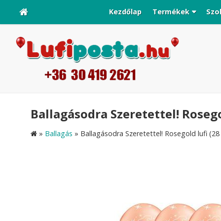
Kezdőlap
Termékek
Szo
Ballagásodra Szeretettel! Rosegol
»
Ballagás
»
Ballagásodra Szeretettel! Rosegold lufi (28