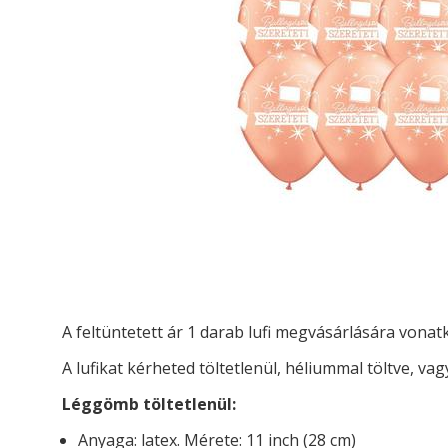
A feltüntetett ár 1 darab lufi megvásárlására vona
A lufikat kérheted t
öltetlenül, héliummal töltve, vag
Léggömb töltetlenül:
Anyaga: latex. Mérete: 11 inch (28 cm)