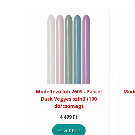
Modellező lufi 260S - Pastel
Mode
Dusk Vegyes színű (100
db/csomag)
4 499 Ft
Bővebben