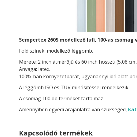
Sempertex 260S modellező lufi, 100-as csomag 
Föld színek, modellező léggömb.
Mérete: 2 inch átmérőjű és 60 inch hosszú (5,08 cm 
Anyaga: latex.
100%-ban környezetbarát, ugyanannyi idő alatt boml
A léggömb ISO és TUV minősítéssel rendelkezik.
A csomag 100 db terméket tartalmaz.
Amennyiben egyedi árajánlatra van szükséged,
kat
Kapcsolódó termékek