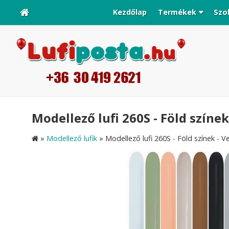
Kezdőlap
Termékek
Szo
Modellező lufi 260S - Föld színe
»
Modellező lufik
»
Modellező lufi 260S - Föld színek -