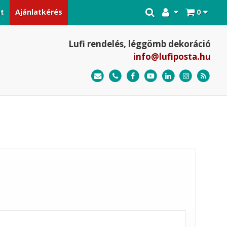
at
Ajánlatkérés
0
Lufi rendelés, léggömb dekoráció
info@lufiposta.hu