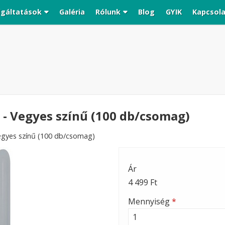
lgáltatások
Galéria
Rólunk
Blog
GYIK
Kapcsol
k - Vegyes színű (100 db/csomag)
 Vegyes színű (100 db/csomag)
Ár
4 499 Ft
Mennyiség
*