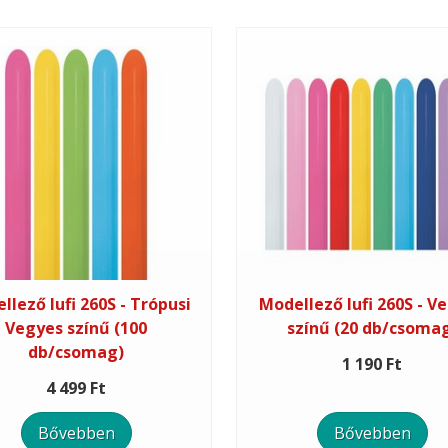
llező lufi 260S - Trópusi
Modellező lufi 260S - V
Vegyes színű (100
színű (20 db/csoma
db/csomag)
1 190 Ft
4 499 Ft
Bővebben
Bővebben