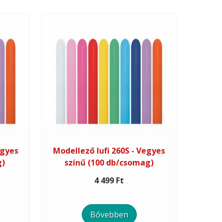
egyes
Modellező lufi 260S - Vegyes
g)
színű (100 db/csomag)
4 499 Ft
Bővebben