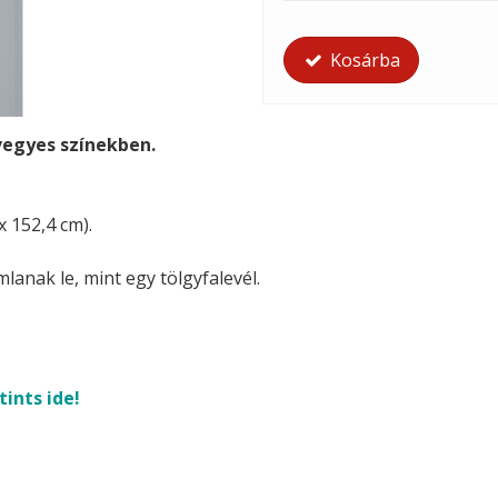
Kosárba
vegyes színekben.
x 152,4 cm).
anak le, mint egy tölgyfalevél.
tints ide!