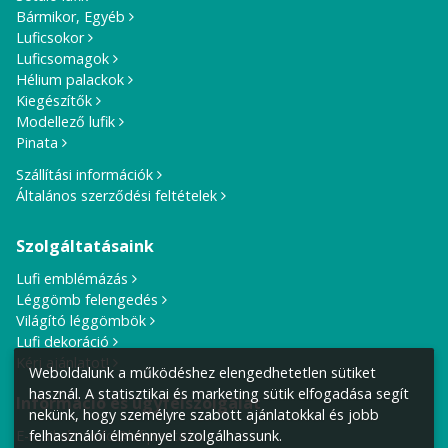
Bármikor, Egyéb
Luficsokor
Luficsomagok
Hélium palackok
Kiegészítők
Modellező lufik
Pinata
Szállítási információk
Általános szerződési feltételek
Szolgáltatásaink
Lufi emblémázás
Léggömb felengedés
Világító léggömbök
Lufi dekoráció
Kérj ajánlatot!
Weboldalunk a működéshez elengedhetetlen sütiket
használ. A statisztikai és marketing sütik elfogadása segít
Információ és ügyfélszolgálat
nekünk, hogy személyre szabott ajánlatokkal és jobb
felhasználói élménnyel szolgálhassunk.
E-mail cím:
info@lufiposta.hu