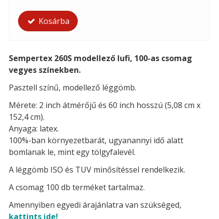
Kosárba
Sempertex 260S modellező lufi, 100-as csomag
vegyes színekben.
Pasztell színű, modellező léggömb.
Mérete: 2 inch átmérőjű és 60 inch hosszú (5,08 cm x
152,4 cm).
Anyaga: latex.
100%-ban környezetbarát, ugyanannyi idő alatt
bomlanak le, mint egy tölgyfalevél.
A léggömb ISO és TUV minősítéssel rendelkezik.
A csomag 100 db terméket tartalmaz.
Amennyiben egyedi árajánlatra van szükséged,
kattints ide!