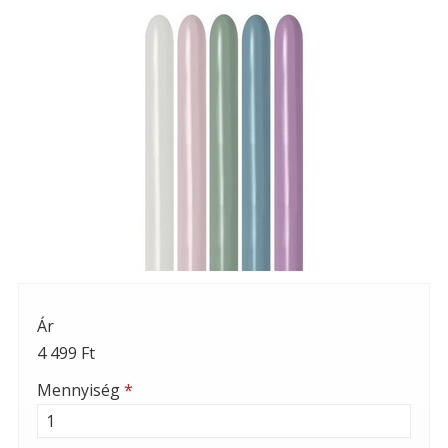
Ár
4 499 Ft
Mennyiség
*