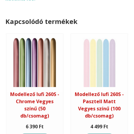
Kapcsolódó termékek
Modellező lufi 260S -
Modellező lufi 260S -
Chrome Vegyes
Pasztell Matt
színű (50
Vegyes színű (100
db/csomag)
db/csomag)
6 390 Ft
4 499 Ft