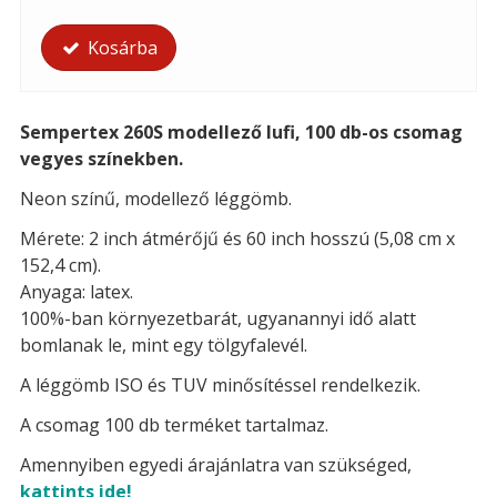
Kosárba
Sempertex 260S modellező lufi, 100 db-os csomag
vegyes színekben.
Neon színű, modellező léggömb.
Mérete: 2 inch átmérőjű és 60 inch hosszú (5,08 cm x
152,4 cm).
Anyaga: latex.
100%-ban környezetbarát, ugyanannyi idő alatt
bomlanak le, mint egy tölgyfalevél.
A léggömb ISO és TUV minősítéssel rendelkezik.
A csomag 100 db terméket tartalmaz.
Amennyiben egyedi árajánlatra van szükséged,
kattints ide!