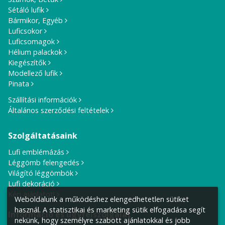
Sétáló lufik
Bármikor, Egyéb
Luficsokor
Luficsomagok
Hélium palackok
Kiegészítők
Modellező lufik
Pinata
Szállítási információk
Általános szerződési feltételek
Szolgáltatásaink
Lufi emblémázás
Léggömb felengedés
Világító léggömbök
Lufi dekoráció
Kérj ajánlatot!
Weboldalunk a működéshez elengedhetetlen sütiket
használ. A statisztikai és marketing sütik elfogadása segít
Információ és ügyfélszolgálat
nekünk, hogy személyre szabott ajánlatokkal és jobb