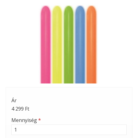
Ár
4 299 Ft
Mennyiség
*