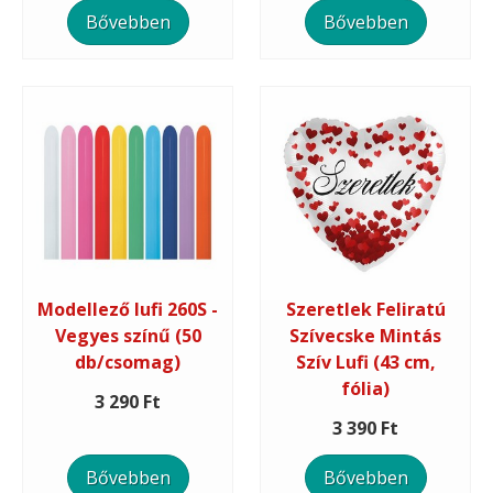
Bővebben
Bővebben
Modellező lufi 260S -
Szeretlek Feliratú
Vegyes színű (50
Szívecske Mintás
db/csomag)
Szív Lufi (43 cm,
fólia)
3 290 Ft
3 390 Ft
Bővebben
Bővebben