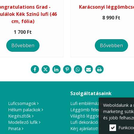
ngratulations Grad -
Karácsonyi léggömbcs
ulálok Kék Színű lufi (46
8 990 Ft
cm, fólia)
1 700 Ft
Bővebben
Bővebben
Szolgáltatásaink
Luficsomagok
Lufi emblémázás
Weboldalunk a m
Hélium palackok
Léggömb felengedés
marketing sütik
Kiegészítők
Világító léggömbök
és jobb felhasz
Modellező lufik
Lufi dekoráció
Funkcio
Pinata
Kérj ajánlatot!