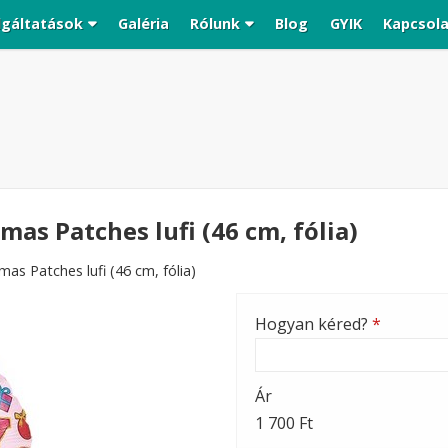
lgáltatások
Galéria
Rólunk
Blog
GYIK
Kapcsol
as Patches lufi (46 cm, fólia)
as Patches lufi (46 cm, fólia)
Hogyan kéred?
*
Ár
1 700 Ft