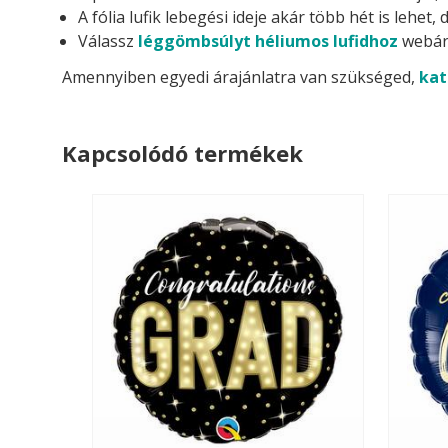
A fólia lufik lebegési ideje akár több hét is lehe
Válassz
léggömbsúlyt héliumos lufidhoz
webár
Amennyiben egyedi árajánlatra van szükséged,
kat
Kapcsolódó termékek