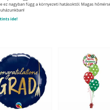
t, de ez nagyban függ a környezeti hatásoktól. Magas hőmérsék
uházunkban!
tints ide!