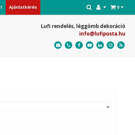
at
Ajánlatkérés
0
Lufi rendelés, léggömb dekoráció
info@lufiposta.hu