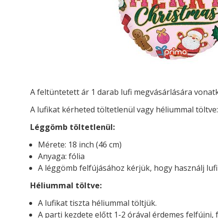
A feltüntetett ár 1 darab lufi megvásárlására vona
A lufikat kérheted töltetlenül vagy héliummal töltve:
Léggömb töltetlenül:
Mérete: 18 inch (46 cm)
Anyaga: fólia
A léggömb felfújásához kérjük, hogy használj luf
Héliummal töltve:
A lufikat tiszta héliummal töltjük.
A parti kezdete előtt 1-2 órával érdemes felfújni, 