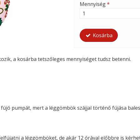
Mennyiség
*
Kosárba
tkozik, a kosárba tetszőleges mennyiséget tudsz betenni.
i fújó pumpát, mert a léggömbök szájjal történő fújása bales
felfújatni a léggömböket, de akár 12 órával előbbre is kérhete