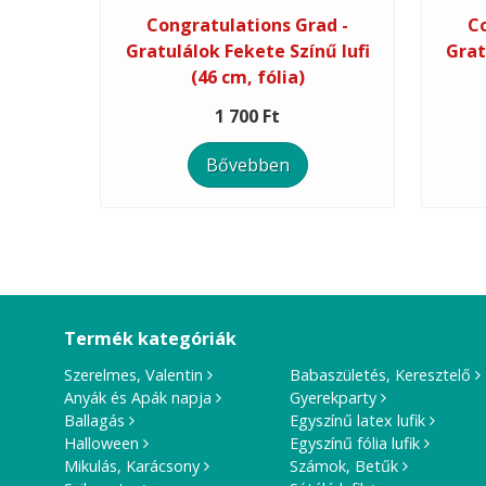
Congratulations Grad -
Co
Gratulálok Fekete Színű lufi
Grat
(46 cm, fólia)
1 700 Ft
Bővebben
Termék kategóriák
Szerelmes, Valentin
Babaszületés, Keresztelő
Anyák és Apák napja
Gyerekparty
Ballagás
Egyszínű latex lufik
Halloween
Egyszínű fólia lufik
Mikulás, Karácsony
Számok, Betűk