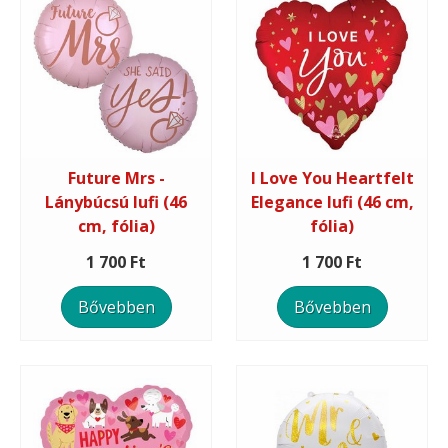
Future Mrs -
I Love You Heartfelt
Lánybúcsú lufi (46
Elegance lufi (46 cm,
cm, fólia)
fólia)
1 700 Ft
1 700 Ft
Bővebben
Bővebben