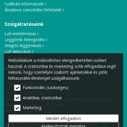
Szállítási információk
Általános szerződési feltételek
Szolgáltatásaink
Lufi emblémázás
Léggömb felengedés
Világító léggömbök
Lufi dekoráció
Kérj ajánlatot!
Weboldalunk a működéshez elengedhetetlen sütiket
használ. A statisztikai és marketing sütik elfogadása segít
Információ és ügyfélszolgálat
nekünk, hogy személyre szabott ajánlatokkal és jobb
E-mail cím:
info@lufiposta.hu
felhasználói élménnyel szolgálhassunk.
Telefon:
+36 30 419 2621
Funkcionális (szükséges)
Cégnév: F.I.S.H. Szolg. Bt.
Analitikai, statisztikai
Székhely:
1149 Budapest, Nagy Lajos király útja 212-214.
Cégjegyzék szám: 01-06-774991
Marketing
Adószám: 22315797-1-42
Mindet elfogadom
© 2010-2026 Minden jog fenntartva! LufiPosta.hu - Lufi
Kiválasztottak mentése