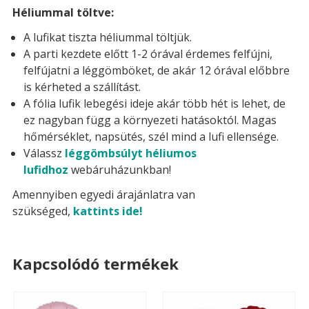
Héliummal töltve:
A lufikat tiszta héliummal töltjük.
A parti kezdete előtt 1-2 órával érdemes felfújni,
felfújatni a léggömböket, de akár 12 órával előbbre
is kérheted a szállítást.
A fólia lufik lebegési ideje akár több hét is lehet, de
ez nagyban függ a környezeti hatásoktól. Magas
hőmérséklet, napsütés, szél mind a lufi ellensége.
Válassz
léggömbsúlyt héliumos
lufidhoz
webáruházunkban!
Amennyiben egyedi árajánlatra van
szükséged,
kattints ide!
Kapcsolódó termékek