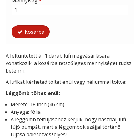
Mennyiség
*
Kosárba
A feltüntetett ár 1 darab lufi megvásárlására
vonatkozik, a kosárba tetszőleges mennyiséget tudsz
betenni.
A lufikat kérheted töltetlenül vagy héliummal töltve:
Léggömb töltetlenül:
Mérete: 18 inch (46 cm)
Anyaga: fólia
A léggömb felfújásához kérjük, hogy használj lufi
fújó pumpát, mert a léggömbök szájjal történő
fújása balesetveszélyes!