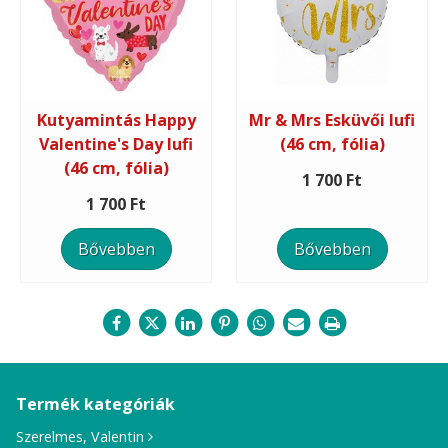
Kutyamintás Happy
Mr & Mrs Esküvői lufi
Valentine's Day lufi
(46 cm, fólia)
(46 cm, fólia)
1 700 Ft
1 700 Ft
Bővebben
Bővebben
Termék kategóriák
Szerelmes, Valentin