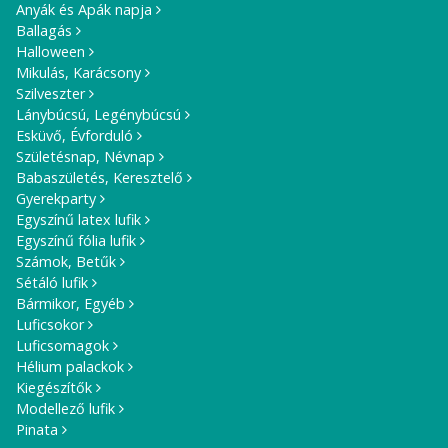
Anyák és Apák napja
Ballagás
Halloween
Mikulás, Karácsony
Szilveszter
Lánybúcsú, Legénybúcsú
Esküvő, Évforduló
Születésnap, Névnap
Babaszületés, Keresztelő
Gyerekparty
Egyszínű latex lufik
Egyszínű fólia lufik
Számok, Betűk
Sétáló lufik
Bármikor, Egyéb
Luficsokor
Luficsomagok
Hélium palackok
Kiegészítők
Modellező lufik
Pinata