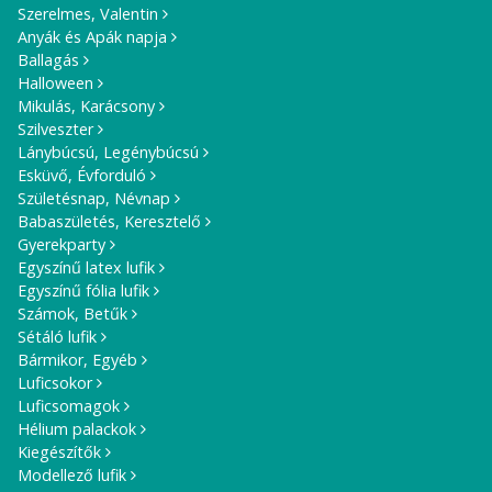
Szerelmes, Valentin
Anyák és Apák napja
Ballagás
Halloween
Mikulás, Karácsony
Szilveszter
Lánybúcsú, Legénybúcsú
Esküvő, Évforduló
Születésnap, Névnap
Babaszületés, Keresztelő
Gyerekparty
Egyszínű latex lufik
Egyszínű fólia lufik
Számok, Betűk
Sétáló lufik
Bármikor, Egyéb
Luficsokor
Luficsomagok
Hélium palackok
Kiegészítők
Modellező lufik