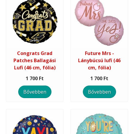
Congrats Grad
Future Mrs -
Patches Ballagási
Lánybúcsú lufi (46
Lufi (46 cm, fólia)
cm, fólia)
1 700 Ft
1 700 Ft
Bővebben
Bővebben