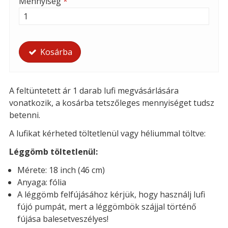
Mennyiség
*
Kosárba
A feltüntetett ár 1 darab lufi megvásárlására
vonatkozik, a kosárba tetszőleges mennyiséget tudsz
betenni.
A lufikat kérheted töltetlenül vagy héliummal töltve:
Léggömb töltetlenül:
Mérete: 18 inch (46 cm)
Anyaga: fólia
A léggömb felfújásához kérjük, hogy használj lufi
fújó pumpát, mert a léggömbök szájjal történő
fújása balesetveszélyes!