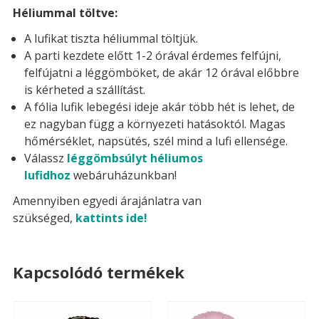
Héliummal töltve:
A lufikat tiszta héliummal töltjük.
A parti kezdete előtt 1-2 órával érdemes felfújni,
felfújatni a léggömböket, de akár 12 órával előbbre
is kérheted a szállítást.
A fólia lufik lebegési ideje akár több hét is lehet, de
ez nagyban függ a környezeti hatásoktól. Magas
hőmérséklet, napsütés, szél mind a lufi ellensége.
Válassz
léggömbsúlyt héliumos
lufidhoz
webáruházunkban!
Amennyiben egyedi árajánlatra van
szükséged,
kattints ide!
Kapcsolódó termékek