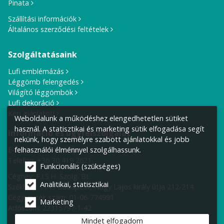
Pinata
Szállítási információk
Általános szerződési feltételek
Szolgáltatásaink
Lufi emblémázás
Léggömb felengedés
Világító léggömbök
Lufi dekoráció
Kérj ajánlatot!
Weboldalunk a működéshez elengedhetetlen sütiket
használ. A statisztikai és marketing sütik elfogadása segít
Információ és ügyfélszolgálat
nekünk, hogy személyre szabott ajánlatokkal és jobb
E-mail cím:
info@lufiposta.hu
felhasználói élménnyel szolgálhassunk.
Telefon:
+36 30 419 2621
Funkcionális (szükséges)
Cégnév: F.I.S.H. Szolg. Bt.
Analitikai, statisztikai
Székhely:
1149 Budapest, Nagy Lajos király útja 212-214.
Cégjegyzék szám: 01-06-774991
Marketing
Adószám: 22315797-1-42
Mindet elfogadom