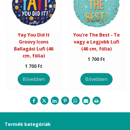
Yay You Did It
You're The Best - Te
Groovy Icons
vagy a Legjobb Lufi
Ballagási Lufi (46
(46 cm, fólia)
cm, fólia)
1 700 Ft
1 700 Ft
Bővebben
Bővebben
Termék kategóriák