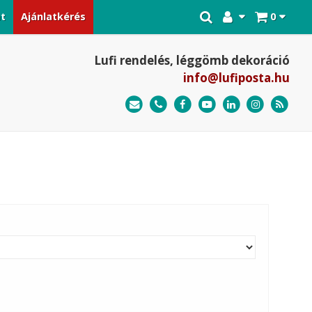
at
Ajánlatkérés
0
Lufi rendelés, léggömb dekoráció
info@lufiposta.hu