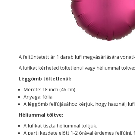
A feltüntetett ár 1 darab lufi megvásárlására vona
A lufikat kérheted töltetlenül vagy héliummal töltve:
Léggömb töltetlenül:
Mérete: 18 inch (46 cm)
Anyaga: fólia
A léggömb felfújásához kérjük, hogy használj luf
Héliummal töltve:
A lufikat tiszta héliummal töltjük.
A parti kezdete előtt 1-2 órával érdemes felfújni, 