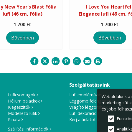
y New Year's Blast Fólia
I Love You Heartfel
lufi (46 cm, fólia)
Elegance lufi (46 cm, fó
1 700 Ft
1 700 Ft
Bővebben
Bővebben
Szolgáltatásaink
Luficsomagok
Lufi emblémázás
Weboldalunk a m
Hélium palackok
Léggömb felengedés
marketing sütik
Kiegészítők
Világító léggömbök
és jobb felhasz
Modellező lufik
Lufi dekoráció
Funkcio
Pinata
Kérj ajánlatot!
Szállítási információk
Analitika