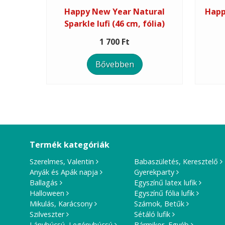
Happy New Year Natural
Happ
Sparkle lufi (46 cm, fólia)
1 700 Ft
Bővebben
Termék kategóriák
Szerelmes, Valentin
Babaszületés, Keresztelő
Anyák és Apák napja
Gyerekparty
Ballagás
Egyszínű latex lufik
Halloween
Egyszínű fólia lufik
Mikulás, Karácsony
Számok, Betűk
Szilveszter
Sétáló lufik
Lánybúcsú, Legénybúcsú
Bármikor, Egyéb