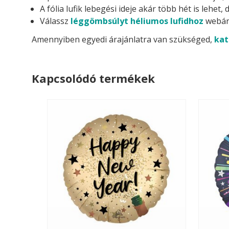
A fólia lufik lebegési ideje akár több hét is lehe
Válassz
léggömbsúlyt héliumos lufidhoz
webár
Amennyiben egyedi árajánlatra van szükséged,
kat
Kapcsolódó termékek