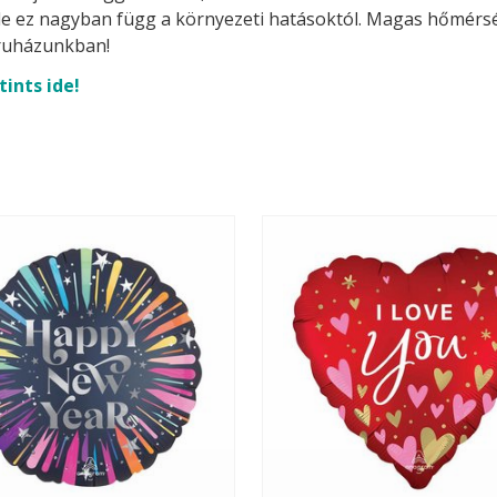
t, de ez nagyban függ a környezeti hatásoktól. Magas hőmérsék
uházunkban!
tints ide!