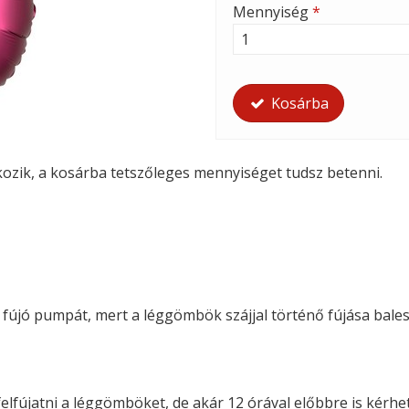
Mennyiség
*
Kosárba
tkozik, a kosárba tetszőleges mennyiséget tudsz betenni.
i fújó pumpát, mert a léggömbök szájjal történő fújása bales
felfújatni a léggömböket, de akár 12 órával előbbre is kérhete