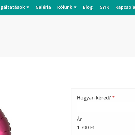
lgáltatások
Galéria
Rólunk
Blog
GYIK
Kapcsol
Hogyan kéred?
*
Ár
1 700 Ft