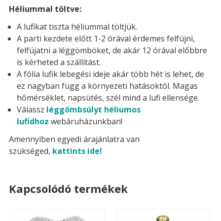
Héliummal töltve:
A lufikat tiszta héliummal töltjük.
A parti kezdete előtt 1-2 órával érdemes felfújni,
felfújatni a léggömböket, de akár 12 órával előbbre
is kérheted a szállítást.
A fólia lufik lebegési ideje akár több hét is lehet, de
ez nagyban függ a környezeti hatásoktól. Magas
hőmérséklet, napsütés, szél mind a lufi ellensége.
Válassz
léggömbsúlyt héliumos
lufidhoz
webáruházunkban!
Amennyiben egyedi árajánlatra van
szükséged,
kattints ide!
Kapcsolódó termékek