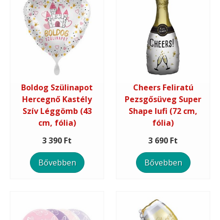
Boldog Szülinapot
Cheers Feliratú
Hercegnő Kastély
Pezsgősüveg Super
Szív Léggömb (43
Shape lufi (72 cm,
cm, fólia)
fólia)
3 390 Ft
3 690 Ft
Bővebben
Bővebben