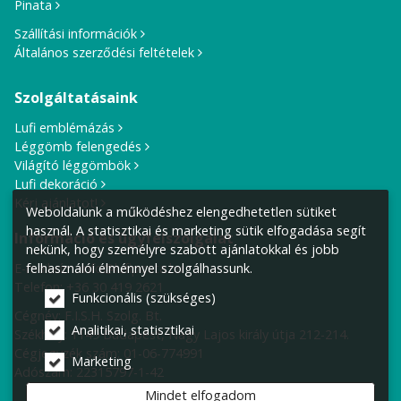
Pinata
Szállítási információk
Általános szerződési feltételek
Szolgáltatásaink
Lufi emblémázás
Léggömb felengedés
Világító léggömbök
Lufi dekoráció
Kérj ajánlatot!
Weboldalunk a működéshez elengedhetetlen sütiket
használ. A statisztikai és marketing sütik elfogadása segít
Információ és ügyfélszolgálat
nekünk, hogy személyre szabott ajánlatokkal és jobb
E-mail cím:
info@lufiposta.hu
felhasználói élménnyel szolgálhassunk.
Telefon:
+36 30 419 2621
Funkcionális (szükséges)
Cégnév: F.I.S.H. Szolg. Bt.
Analitikai, statisztikai
Székhely:
1149 Budapest, Nagy Lajos király útja 212-214.
Cégjegyzék szám: 01-06-774991
Marketing
Adószám: 22315797-1-42
Mindet elfogadom