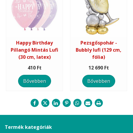
Happy Birthday
Pezsgőspohár -
Pillangó Mintás Lufi
Bubbly lufi (129 cm,
(30 cm, latex)
fólia)
410 Ft
12 690 Ft
Bővebben
Bővebben
Termék kategóriák