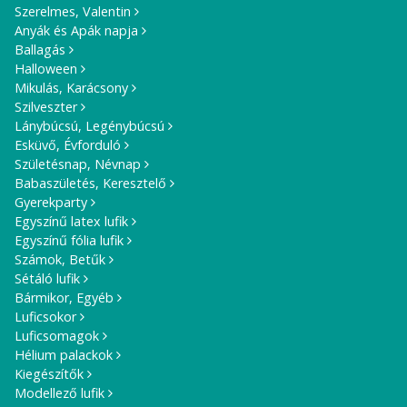
Szerelmes, Valentin
Anyák és Apák napja
Ballagás
Halloween
Mikulás, Karácsony
Szilveszter
Lánybúcsú, Legénybúcsú
Esküvő, Évforduló
Születésnap, Névnap
Babaszületés, Keresztelő
Gyerekparty
Egyszínű latex lufik
Egyszínű fólia lufik
Számok, Betűk
Sétáló lufik
Bármikor, Egyéb
Luficsokor
Luficsomagok
Hélium palackok
Kiegészítők
Modellező lufik