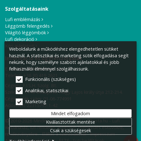
Szolgáltatásaink
Lufi emblémázás
Léggömb felengedés
Világító léggömbök
Lufi dekoráció
Kérj ajánlatot!
Weboldalunk a működéshez elengedhetetlen sütiket
használ. A statisztikai és marketing sütik elfogadása segít
Információ és ügyfélszolgálat
nekünk, hogy személyre szabott ajánlatokkal és jobb
E-mail cím:
info@lufiposta.hu
felhasználói élménnyel szolgálhassunk.
Telefon:
+36 30 419 2621
Funkcionális (szükséges)
Cégnév: F.I.S.H. Szolg. Bt.
Analitikai, statisztikai
Székhely:
1149 Budapest, Nagy Lajos király útja 212-214.
Cégjegyzék szám: 01-06-774991
Marketing
Adószám: 22315797-1-42
Mindet elfogadom
© 2010-2026 Minden jog fenntartva! LufiPosta.hu - Lufi
Kiválasztottak mentése
webáruház, lufi rendelés, léggömb felengedés esküvőkre,
Csak a szükségesek
rendezvényekre.
Elállás a szerződéstől
Impresszum
Adatvédelmi nyilatkozat
ÁSZF
Süti beállítások