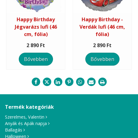
Happy Birthday
Happy Birthday -
Jégvarázs lufi (46
Verdák lufi (46 cm,
cm, fólia)
fólia)
2 890 Ft
2 890 Ft
Bővebben
Bővebben
Termék kategóriák
Szerelmes, Valentin
Anyák és Apák napja
Ballagás
Halloween