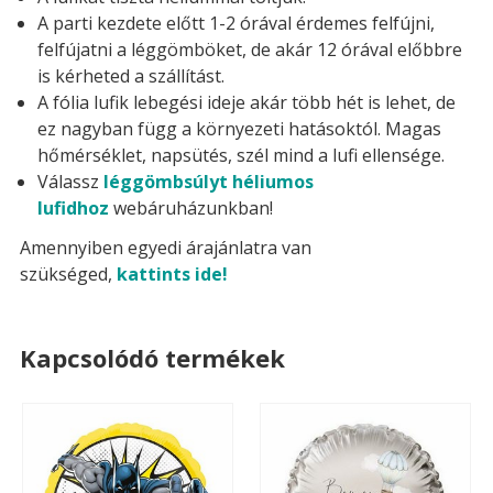
A parti kezdete előtt 1-2 órával érdemes felfújni,
felfújatni a léggömböket, de akár 12 órával előbbre
is kérheted a szállítást.
A fólia lufik lebegési ideje akár több hét is lehet, de
ez nagyban függ a környezeti hatásoktól. Magas
hőmérséklet, napsütés, szél mind a lufi ellensége.
Válassz
léggömbsúlyt héliumos
lufidhoz
webáruházunkban!
Amennyiben egyedi árajánlatra van
szükséged,
kattints ide!
Kapcsolódó termékek