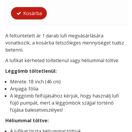
Kosárba
A feltüntetett ár 1 darab lufi megvásárlására
vonatkozik, a kosárba tetszőleges mennyiséget tudsz
betenni.
A lufikat kérheted töltetlenül vagy héliummal töltve:
Léggömb töltetlenül:
Mérete: 18 inch (46 cm)
Anyaga: fólia
A léggömb felfújásához kérjük, hogy használj lufi
fújó pumpát, mert a léggömbök szájjal történő
fújása balesetveszélyes!
Héliummal töltve:
A lufikat tiszta héliummal töltjük.