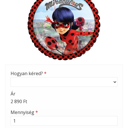
Hogyan kéred?
*
Ár
2 890 Ft
Mennyiség
*