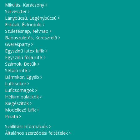
Mikulás, Karácsony
Szilveszter
Lánybúcsú, Legénybúcsú
Esküvő, Évforduló
Születésnap, Névnap
Babaszületés, Keresztelő
Gyerekparty
Egyszínű latex lufik
Egyszínű fólia lufik
Számok, Betűk
Sétáló lufik
Bármikor, Egyéb
Luficsokor
Luficsomagok
Hélium palackok
Kiegészítők
Modellező lufik
Pinata
Szállítási információk
Általános szerződési feltételek