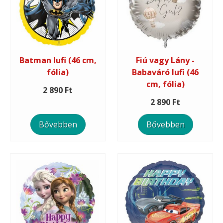
Batman lufi (46 cm,
Fiú vagy Lány -
fólia)
Babaváró lufi (46
cm, fólia)
2 890 Ft
2 890 Ft
Bővebben
Bővebben