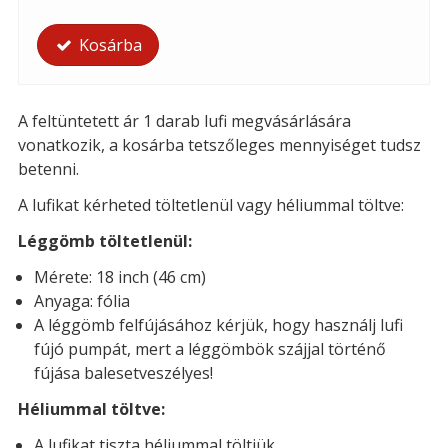
Kosárba
A feltüntetett ár 1 darab lufi megvásárlására
vonatkozik, a kosárba tetszőleges mennyiséget tudsz
betenni.
A lufikat kérheted töltetlenül vagy héliummal töltve:
Léggömb töltetlenül:
Mérete: 18 inch (46 cm)
Anyaga: fólia
A léggömb felfújásához kérjük, hogy használj lufi
fújó pumpát, mert a léggömbök szájjal történő
fújása balesetveszélyes!
Héliummal töltve:
A lufikat tiszta héliummal töltjük.