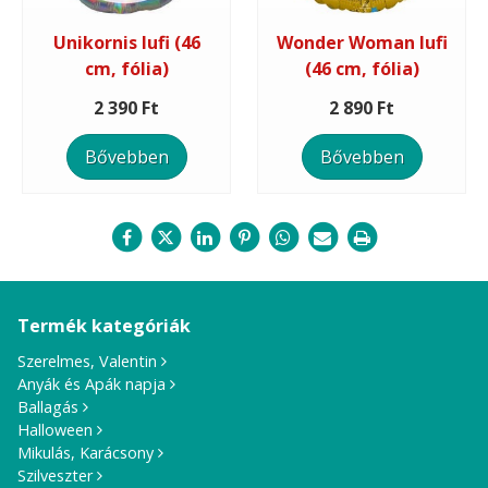
Unikornis lufi (46
Wonder Woman lufi
cm, fólia)
(46 cm, fólia)
2 390 Ft
2 890 Ft
Bővebben
Bővebben
Termék kategóriák
Szerelmes, Valentin
Anyák és Apák napja
Ballagás
Halloween
Mikulás, Karácsony
Szilveszter