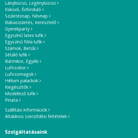
Lánybúcsú, Legénybúcsú
Esküvő, Évforduló
Születésnap, Névnap
Babaszületés, Keresztelő
Gyerekparty
Egyszínű latex lufik
Egyszínű fólia lufik
Számok, Betűk
Sétáló lufik
Bármikor, Egyéb
Luficsokor
Luficsomagok
Hélium palackok
Kiegészítők
Modellező lufik
Pinata
Szállítási információk
Általános szerződési feltételek
Szolgáltatásaink