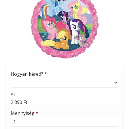
Hogyan kéred?
*
Ár
2 890 Ft
Mennyiség
*