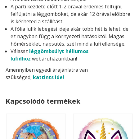
A parti kezdete előtt 1-2 órával érdemes felfújni,
felfújatni a léggömböket, de akár 12 órával előbbre
is kérheted a szállítást.
A fólia lufik lebegési ideje akár több hét is lehet, de
ez nagyban függ a környezeti hatásoktól. Magas
hőmérséklet, napsütés, szél mind a lufi ellensége.
Válassz
léggömbsúlyt héliumos
lufidhoz
webáruházunkban!
Amennyiben egyedi árajánlatra van
szükséged,
kattints ide!
Kapcsolódó termékek