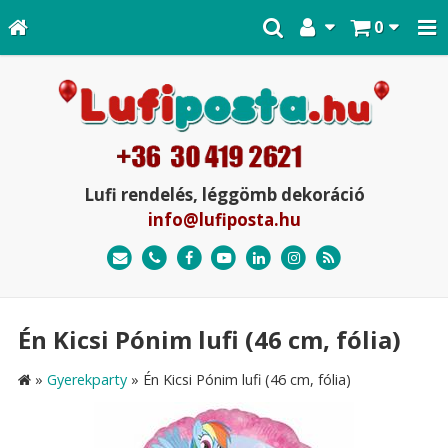
0
Lufi rendelés, léggömb dekoráció
info@lufiposta.hu
Én Kicsi Pónim lufi (46 cm, fólia)
»
Gyerekparty
»
Én Kicsi Pónim lufi (46 cm, fólia)