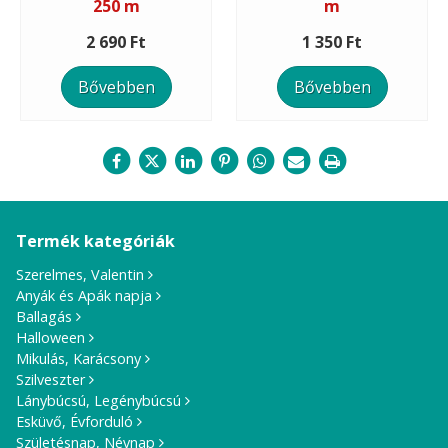
250 m
m
2 690 Ft
1 350 Ft
Bővebben
Bővebben
Termék kategóriák
Szerelmes, Valentin
Anyák és Apák napja
Ballagás
Halloween
Mikulás, Karácsony
Szilveszter
Lánybúcsú, Legénybúcsú
Esküvő, Évforduló
Születésnap, Névnap