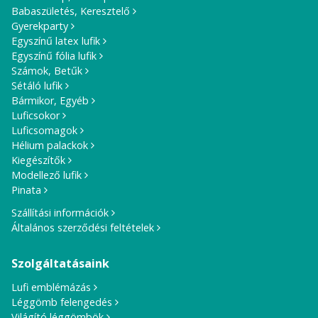
Babaszületés, Keresztelő
Gyerekparty
Egyszínű latex lufik
Egyszínű fólia lufik
Számok, Betűk
Sétáló lufik
Bármikor, Egyéb
Luficsokor
Luficsomagok
Hélium palackok
Kiegészítők
Modellező lufik
Pinata
Szállítási információk
Általános szerződési feltételek
Szolgáltatásaink
Lufi emblémázás
Léggömb felengedés
Világító léggömbök