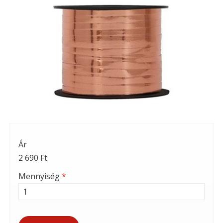
Ár
2 690 Ft
Mennyiség
*