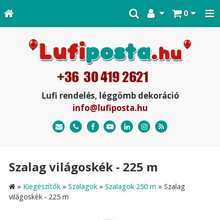
0
Lufi rendelés, léggömb dekoráció
info@lufiposta.hu
Szalag világoskék - 225 m
»
Kiegészítők
»
Szalagok
»
Szalagok 250 m
»
Szalag
világoskék - 225 m