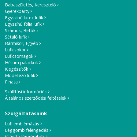
Babaszületés, Keresztelő
Gyerekparty
Egyszínű latex lufik
Egyszínű fólia lufik
Számok, Betűk
Sétáló lufik
Bármikor, Egyéb
Luficsokor
Luficsomagok
Hélium palackok
Kiegészítők
Modellező lufik
Pinata
Szállítási információk
Általános szerződési feltételek
Szolgáltatásaink
Lufi emblémázás
Léggömb felengedés
Világító léggömbök