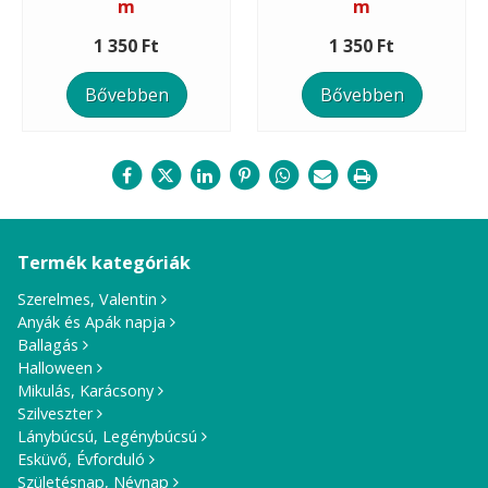
m
m
1 350 Ft
1 350 Ft
Bővebben
Bővebben
Termék kategóriák
Szerelmes, Valentin
Anyák és Apák napja
Ballagás
Halloween
Mikulás, Karácsony
Szilveszter
Lánybúcsú, Legénybúcsú
Esküvő, Évforduló
Születésnap, Névnap