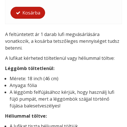
Kosárba
A feltüntetett ár 1 darab lufi megvásárlására
vonatkozik, a kosárba tetszőleges mennyiséget tudsz
betenni.
A lufikat kérheted töltetlenül vagy héliummal töltve:
Léggömb töltetlenül:
Mérete: 18 inch (46 cm)
Anyaga: fólia
A léggömb felfújásához kérjük, hogy használj lufi
fújó pumpát, mert a léggömbök szájjal történő
fújása balesetveszélyes!
Héliummal töltve:
A lufikat tiszta héliummal töltjük.