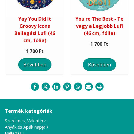
Yay You Did It
You're The Best - Te
Groovy Icons
vagy a Legjobb Lufi
Ballagási Lufi (46
(46 cm, fólia)
cm, fólia)
1 700 Ft
1 700 Ft
Bővebben
Bővebben
Termék kategóriák
Szerelmes, Valentin
Anyák és Apák napja
Ballagás