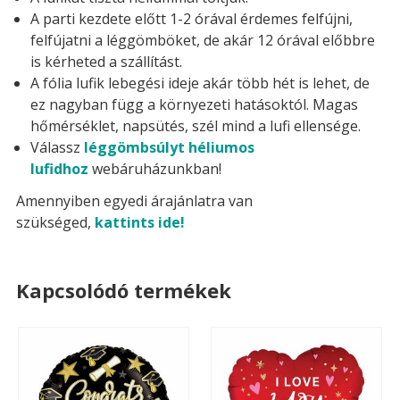
A parti kezdete előtt 1-2 órával érdemes felfújni,
felfújatni a léggömböket, de akár 12 órával előbbre
is kérheted a szállítást.
A fólia lufik lebegési ideje akár több hét is lehet, de
ez nagyban függ a környezeti hatásoktól. Magas
hőmérséklet, napsütés, szél mind a lufi ellensége.
Válassz
léggömbsúlyt héliumos
lufidhoz
webáruházunkban!
Amennyiben egyedi árajánlatra van
szükséged,
kattints ide!
Kapcsolódó termékek