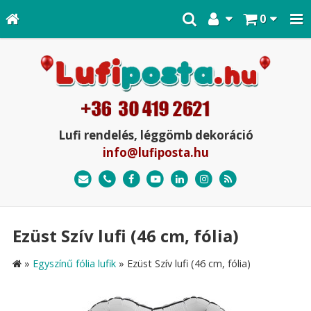
0
Lufi rendelés, léggömb dekoráció
info@lufiposta.hu
Ezüst Szív lufi (46 cm, fólia)
»
Egyszínű fólia lufik
»
Ezüst Szív lufi (46 cm, fólia)