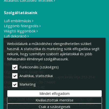
Általános szerződési feltételek
Szolgáltatásaink
Lufi emblémázás
Léggömb felengedés
Világító léggömbök
Lufi dekoráció
Kérj ajánlatot!
Weboldalunk a működéshez elengedhetetlen sütiket
használ. A statisztikai és marketing sütik elfogadása segít
Információ és ügyfélszolgálat
nekünk, hogy személyre szabott ajánlatokkal és jobb
E-mail cím:
info@lufiposta.hu
felhasználói élménnyel szolgálhassunk.
Telefon:
+36 30 419 2621
Funkcionális (szükséges)
Cégnév: F.I.S.H. Szolg. Bt.
Analitikai, statisztikai
Székhely:
1149 Budapest, Nagy Lajos király útja 212-214.
Cégjegyzék szám: 01-06-774991
Marketing
Adószám: 22315797-1-42
Mindet elfogadom
© 2010-2026 Minden jog fenntartva! LufiPosta.hu - Lufi
Kiválasztottak mentése
webáruház, lufi rendelés, léggömb felengedés esküvőkre,
Csak a szükségesek