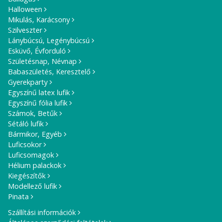
Halloween
Mikulás, Karácsony
Szilveszter
Lánybúcsú, Legénybúcsú
Esküvő, Évforduló
Születésnap, Névnap
Babaszületés, Keresztelő
Gyerekparty
Egyszínű latex lufik
Egyszínű fólia lufik
Számok, Betűk
Sétáló lufik
Bármikor, Egyéb
Luficsokor
Luficsomagok
Hélium palackok
Kiegészítők
Modellező lufik
Pinata
Szállítási információk