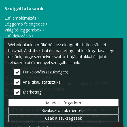
Szolgáltatásaink
Lufi emblémázás
Léggömb felengedés
Világító léggömbök
Lufi dekoráció
Kérj ajánlatot!
Weboldalunk a működéshez elengedhetetlen sütiket
használ. A statisztikai és marketing sütik elfogadása segít
Információ és ügyfélszolgálat
nekünk, hogy személyre szabott ajánlatokkal és jobb
E-mail cím:
info@lufiposta.hu
felhasználói élménnyel szolgálhassunk.
Telefon:
+36 30 419 2621
Funkcionális (szükséges)
Cégnév: F.I.S.H. Szolg. Bt.
Analitikai, statisztikai
Székhely:
1149 Budapest, Nagy Lajos király útja 212-214.
Cégjegyzék szám: 01-06-774991
Marketing
Adószám: 22315797-1-42
Mindet elfogadom
© 2010-2026 Minden jog fenntartva! LufiPosta.hu - Lufi
Kiválasztottak mentése
webáruház, lufi rendelés, léggömb felengedés esküvőkre,
Csak a szükségesek
rendezvényekre.
Elállás a szerződéstől
Impresszum