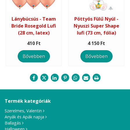
Lánybúcsús - Team
Pöttyös Fülű Nyúl -
Bride Rosegold Lufi
Nyuszi Super Shape
(28 cm, latex)
lufi (73 cm, fólia)
410 Ft
4 150 Ft
Bővebben
Bővebben
Termék kategóriák
Szerelmes, Valentin
Anyák és Apák napja
Ballagás
Halloween