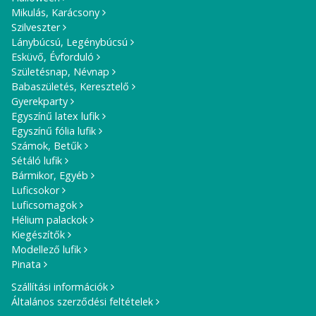
Mikulás, Karácsony
Szilveszter
Lánybúcsú, Legénybúcsú
Esküvő, Évforduló
Születésnap, Névnap
Babaszületés, Keresztelő
Gyerekparty
Egyszínű latex lufik
Egyszínű fólia lufik
Számok, Betűk
Sétáló lufik
Bármikor, Egyéb
Luficsokor
Luficsomagok
Hélium palackok
Kiegészítők
Modellező lufik
Pinata
Szállítási információk
Általános szerződési feltételek