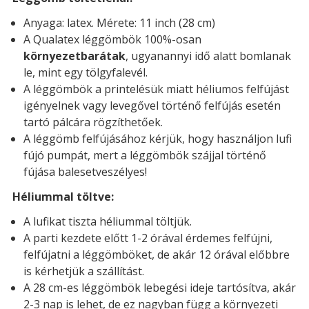
Anyaga: latex. Mérete: 11 inch (28 cm)
A Qualatex léggömbök 100%-osan
környezetbarátak
, ugyanannyi idő alatt bomlanak
le, mint egy tölgyfalevél.
A léggömbök a printelésük miatt héliumos felfújást
igényelnek vagy levegővel történő felfújás esetén
tartó pálcára rögzíthetőek.
A léggömb felfújásához kérjük, hogy használjon lufi
fújó pumpát, mert a léggömbök szájjal történő
fújása balesetveszélyes!
Héliummal töltve:
A lufikat tiszta héliummal töltjük.
A parti kezdete előtt 1-2 órával érdemes felfújni,
felfújatni a léggömböket, de akár 12 órával előbbre
is kérhetjük a szállítást.
A 28 cm-es léggömbök lebegési ideje tartósítva, akár
2-3 nap is lehet, de ez nagyban függ a környezeti