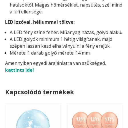
hatásoktól. Magas hőmérséklet, napsütés, szél mind
a lufi ellensége.
LED izzóval, héliummal töltve:
A LED fény színe fehér. Műanyag házas, golyó alakú.
A LED golyók minimum 1 hétig világítanak, majd
szépen lassan kezd elhalványulni a fény erejük.
Mérete: 1 darab golyó mérete: 14 mm.
Amennyiben egyedi árajánlatra van szükséged,
kattints ide!
Kapcsolódó termékek