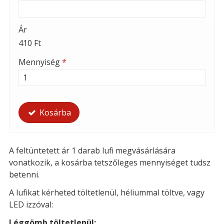
Ár
410 Ft
Mennyiség
*
Kosárba
A feltüntetett ár 1 darab lufi megvásárlására
vonatkozik, a kosárba tetszőleges mennyiséget tudsz
betenni.
A lufikat kérheted t
öltetlenül, héliummal töltve, vagy
LED izzóval:
Léggömb töltetlenül: