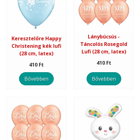
Lánybúcsús -
Keresztelőre Happy
Táncolós Rosegold
Christening kék lufi
Lufi (28 cm, latex)
(28 cm, latex)
410 Ft
410 Ft
Bővebben
Bővebben