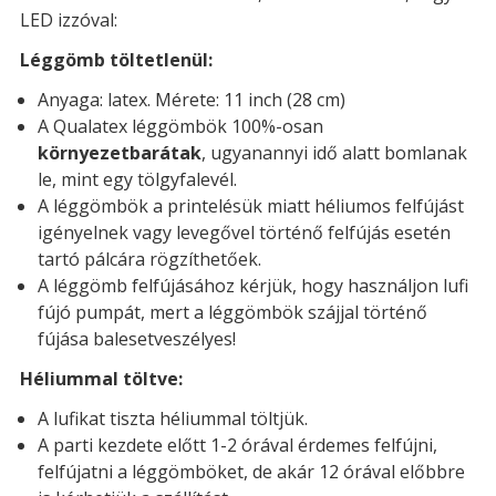
LED izzóval:
Léggömb töltetlenül:
Anyaga: latex. Mérete: 11 inch (28 cm)
A Qualatex léggömbök 100%-osan
környezetbarátak
, ugyanannyi idő alatt bomlanak
le, mint egy tölgyfalevél.
A léggömbök a printelésük miatt héliumos felfújást
igényelnek vagy levegővel történő felfújás esetén
tartó pálcára rögzíthetőek.
A léggömb felfújásához kérjük, hogy használjon lufi
fújó pumpát, mert a léggömbök szájjal történő
fújása balesetveszélyes!
Héliummal töltve:
A lufikat tiszta héliummal töltjük.
A parti kezdete előtt 1-2 órával érdemes felfújni,
felfújatni a léggömböket, de akár 12 órával előbbre