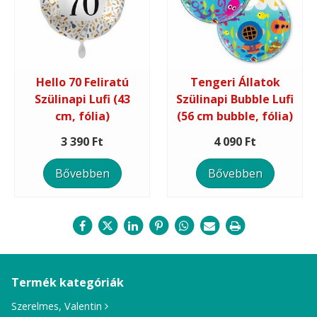
Hello 70 Feliratú
Tengeri Állatok
Szülinapi Lufi (43
Szülinapi Bubble Lufi
cm, fólia)
(56 cm bubble, fólia)
3 390 Ft
4 090 Ft
Bővebben
Bővebben
Termék kategóriák
Szerelmes, Valentin