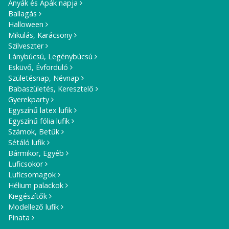
Anyák és Apák napja
Ballagás
Halloween
Mikulás, Karácsony
Szilveszter
Lánybúcsú, Legénybúcsú
Esküvő, Évforduló
Születésnap, Névnap
Babaszületés, Keresztelő
Gyerekparty
Egyszínű latex lufik
Egyszínű fólia lufik
Számok, Betűk
Sétáló lufik
Bármikor, Egyéb
Luficsokor
Luficsomagok
Hélium palackok
Kiegészítők
Modellező lufik
Pinata