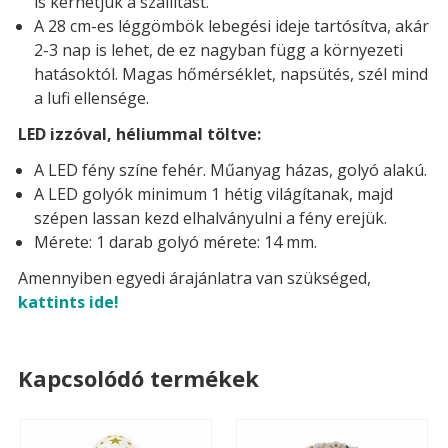
is kérhetjük a szállítást.
A 28 cm-es léggömbök lebegési ideje tartósítva, akár
2-3 nap is lehet, de ez nagyban függ a környezeti
hatásoktól. Magas hőmérséklet, napsütés, szél mind
a lufi ellensége.
LED izzóval, héliummal töltve:
A LED fény színe fehér. Műanyag házas, golyó alakú.
A LED golyók minimum 1 hétig világítanak, majd
szépen lassan kezd elhalványulni a fény erejük.
Mérete: 1 darab golyó mérete: 14 mm.
Amennyiben egyedi árajánlatra van szükséged,
kattints ide!
Kapcsolódó termékek