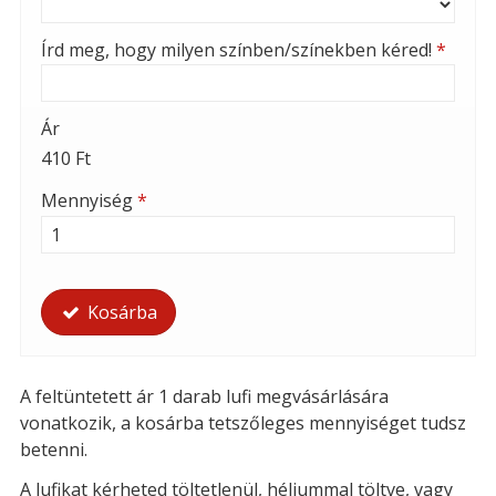
Írd meg, hogy milyen színben/színekben kéred!
*
Ár
410 Ft
Mennyiség
*
Kosárba
A feltüntetett ár 1 darab lufi megvásárlására
vonatkozik, a kosárba tetszőleges mennyiséget tudsz
betenni.
A lufikat kérheted t
öltetlenül, héliummal töltve, vagy