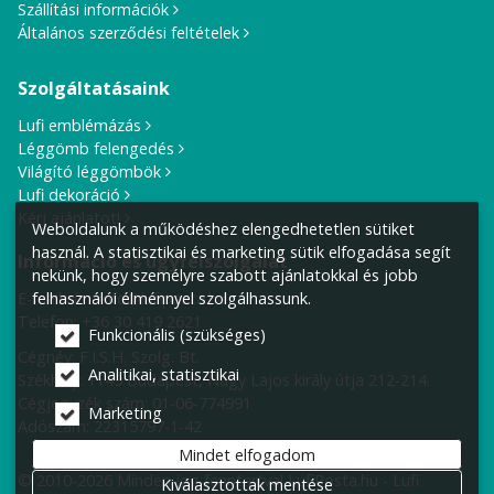
Szállítási információk
Általános szerződési feltételek
Szolgáltatásaink
Lufi emblémázás
Léggömb felengedés
Világító léggömbök
Lufi dekoráció
Kérj ajánlatot!
Weboldalunk a működéshez elengedhetetlen sütiket
használ. A statisztikai és marketing sütik elfogadása segít
Információ és ügyfélszolgálat
nekünk, hogy személyre szabott ajánlatokkal és jobb
felhasználói élménnyel szolgálhassunk.
E-mail cím:
info@lufiposta.hu
Telefon:
+36 30 419 2621
Funkcionális (szükséges)
Cégnév: F.I.S.H. Szolg. Bt.
Analitikai, statisztikai
Székhely:
1149 Budapest, Nagy Lajos király útja 212-214.
Cégjegyzék szám: 01-06-774991
Marketing
Adószám: 22315797-1-42
Mindet elfogadom
© 2010-2026 Minden jog fenntartva! LufiPosta.hu - Lufi
Kiválasztottak mentése