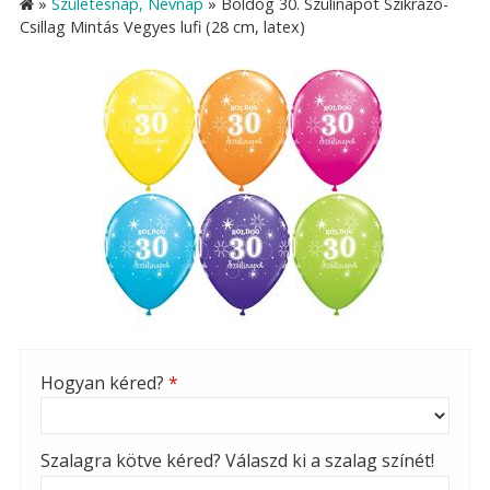
»
Születésnap, Névnap
»
Boldog 30. Szülinapot Szikrázó-
Csillag Mintás Vegyes lufi (28 cm, latex)
Hogyan kéred?
*
Szalagra kötve kéred? Válaszd ki a szalag színét!