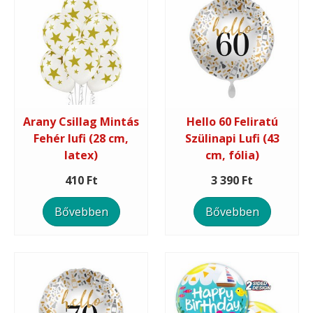
Arany Csillag Mintás
Hello 60 Feliratú
Fehér lufi (28 cm,
Szülinapi Lufi (43
latex)
cm, fólia)
410 Ft
3 390 Ft
Bővebben
Bővebben