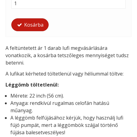
Kosárba
A feltüntetett ár 1 darab lufi megvásárlására
vonatkozik, a kosárba tetszőleges mennyiséget tudsz
betenni.
A lufikat kérheted t
öltetlenül vagy héliummal töltve:
Léggömb töltetlenül:
Mérete: 22 inch (56 cm).
Anyaga: rendkívül rugalmas celofán hatású
műanyag.
A léggömb felfújásához kérjük, hogy használj lufi
fújó pumpát, mert a léggömbök szájjal történő
fújása balesetveszélyes!