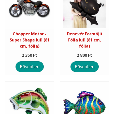
Chopper Motor -
Denevér Formájú
Super Shape lufi (81
Fólia lufi (81 cm,
cm, fólia)
fólia)
2 350 Ft
2 800 Ft
Bővebben
Bővebben