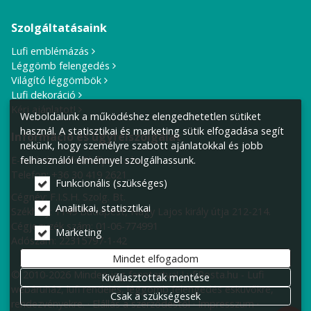
Szolgáltatásaink
Lufi emblémázás
Léggömb felengedés
Világító léggömbök
Lufi dekoráció
Kérj ajánlatot!
Weboldalunk a működéshez elengedhetetlen sütiket
használ. A statisztikai és marketing sütik elfogadása segít
Információ és ügyfélszolgálat
nekünk, hogy személyre szabott ajánlatokkal és jobb
E-mail cím:
info@lufiposta.hu
felhasználói élménnyel szolgálhassunk.
Telefon:
+36 30 419 2621
Funkcionális (szükséges)
Cégnév: F.I.S.H. Szolg. Bt.
Analitikai, statisztikai
Székhely:
1149 Budapest, Nagy Lajos király útja 212-214.
Cégjegyzék szám: 01-06-774991
Marketing
Adószám: 22315797-1-42
Mindet elfogadom
© 2010-2026 Minden jog fenntartva! LufiPosta.hu - Lufi
Kiválasztottak mentése
webáruház, lufi rendelés, léggömb felengedés esküvőkre,
Csak a szükségesek
rendezvényekre.
Elállás a szerződéstől
Impresszum