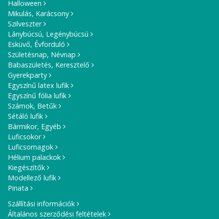
Halloween
Mikulás, Karácsony
Szilveszter
Lánybúcsú, Legénybúcsú
Esküvő, Évforduló
Születésnap, Névnap
Babaszületés, Keresztelő
Gyerekparty
Egyszínű latex lufik
Egyszínű fólia lufik
Számok, Betűk
Sétáló lufik
Bármikor, Egyéb
Luficsokor
Luficsomagok
Hélium palackok
Kiegészítők
Modellező lufik
Pinata
Szállítási információk
Általános szerződési feltételek