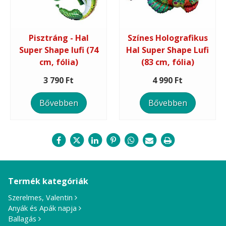
Pisztráng - Hal
Színes Holografikus
Super Shape lufi (74
Hal Super Shape Lufi
cm, fólia)
(83 cm, fólia)
3 790 Ft
4 990 Ft
Bővebben
Bővebben
Termék kategóriák
Szerelmes, Valentin
Anyák és Apák napja
Ballagás