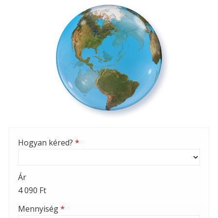
Hogyan kéred?
*
Ár
4 090 Ft
Mennyiség
*