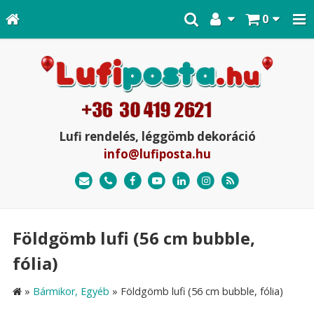
0
Lufi rendelés, léggömb dekoráció
info@lufiposta.hu
Földgömb lufi (56 cm bubble,
fólia)
»
Bármikor, Egyéb
»
Földgömb lufi (56 cm bubble, fólia)