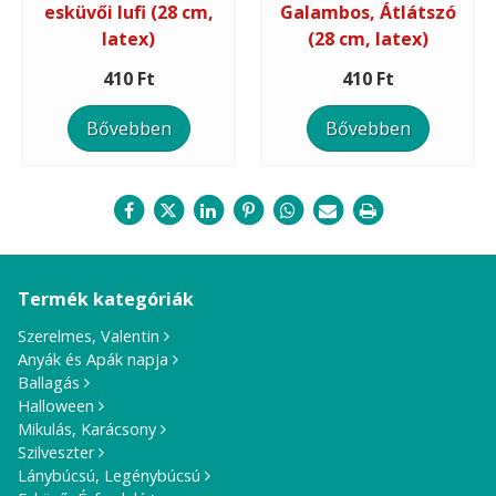
esküvői lufi (28 cm,
Galambos, Átlátszó
latex)
(28 cm, latex)
410 Ft
410 Ft
Bővebben
Bővebben
Termék kategóriák
Szerelmes, Valentin
Anyák és Apák napja
Ballagás
Halloween
Mikulás, Karácsony
Szilveszter
Lánybúcsú, Legénybúcsú