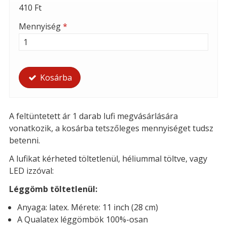
410 Ft
Mennyiség
*
Kosárba
A feltüntetett ár 1 darab lufi megvásárlására
vonatkozik, a kosárba tetszőleges mennyiséget tudsz
betenni.
A lufikat kérheted t
öltetlenül, héliummal töltve, vagy
LED izzóval:
Léggömb töltetlenül:
Anyaga: latex. Mérete: 11 inch (28 cm)
A Qualatex léggömbök 100%-osan