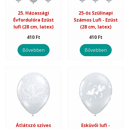
25. Házassági
25-ös Szülinapi
Évfordulóra Ezüst
Számos Lufi - Ezüst
lufi (28 cm, latex)
(28 cm, latex)
410 Ft
410 Ft
Bővebben
Bővebben
Átlátszó szíves
Esküvői lufi -