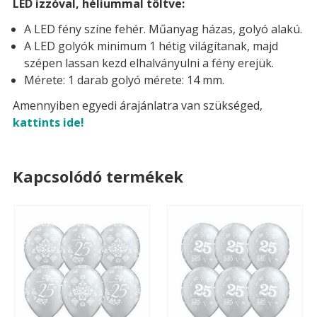
LED izzóval, héliummal töltve:
A LED fény színe fehér. Műanyag házas, golyó alakú.
A LED golyók minimum 1 hétig világítanak, majd
szépen lassan kezd elhalványulni a fény erejük.
Mérete: 1 darab golyó mérete: 14 mm.
Amennyiben egyedi árajánlatra van szükséged,
kattints ide!
Kapcsolódó termékek