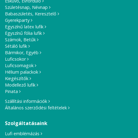
Esküvő, Évforduló
Születésnap, Névnap
Babaszületés, Keresztelő
Gyerekparty
Egyszínű latex lufik
Egyszínű fólia lufik
Számok, Betűk
Sétáló lufik
Bármikor, Egyéb
Luficsokor
Luficsomagok
Hélium palackok
Kiegészítők
Modellező lufik
Pinata
Szállítási információk
Általános szerződési feltételek
Szolgáltatásaink
Lufi emblémázás