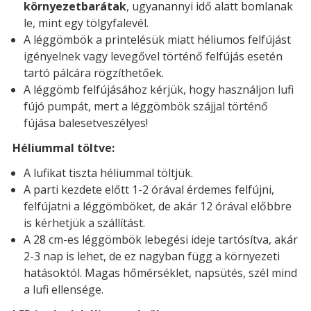
környezetbarátak
, ugyanannyi idő alatt bomlanak
le, mint egy tölgyfalevél.
A léggömbök a printelésük miatt héliumos felfújást
igényelnek vagy levegővel történő felfújás esetén
tartó pálcára rögzíthetőek.
A léggömb felfújásához kérjük, hogy használjon lufi
fújó pumpát, mert a léggömbök szájjal történő
fújása balesetveszélyes!
Héliummal töltve:
A lufikat tiszta héliummal töltjük.
A parti kezdete előtt 1-2 órával érdemes felfújni,
felfújatni a léggömböket, de akár 12 órával előbbre
is kérhetjük a szállítást.
A 28 cm-es léggömbök lebegési ideje tartósítva, akár
2-3 nap is lehet, de ez nagyban függ a környezeti
hatásoktól. Magas hőmérséklet, napsütés, szél mind
a lufi ellensége.