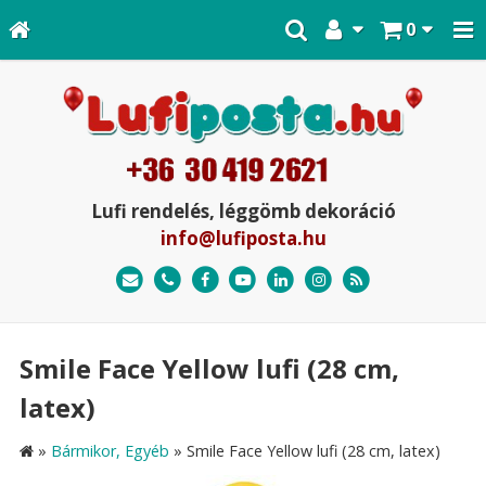
0
Lufi rendelés, léggömb dekoráció
info@lufiposta.hu
Smile Face Yellow lufi (28 cm,
latex)
»
Bármikor, Egyéb
»
Smile Face Yellow lufi (28 cm, latex)