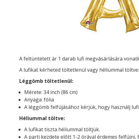
A feltüntetett ár 1 darab lufi megvásárlására vona
A lufikat kérheted t
öltetlenül vagy héliummal töltve:
Léggömb töltetlenül:
Mérete: 34 inch (86 cm)
Anyaga: fólia
A léggömb felfújásához kérjük, hogy használj luf
Héliummal töltve:
A lufikat tiszta héliummal töltjük.
A parti kezdete előtt 1-2 órával érdemes felfújni, 