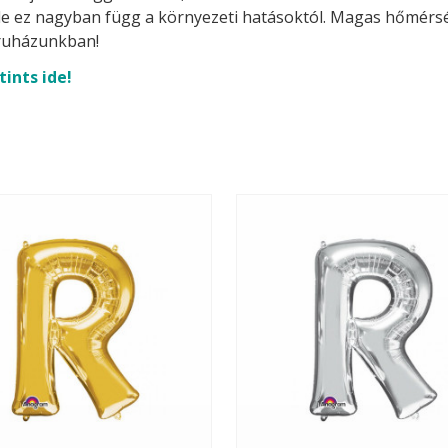
t, de ez nagyban függ a környezeti hatásoktól. Magas hőmérsék
uházunkban!
tints ide!