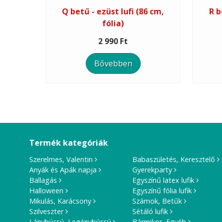
Q betű - ezüst lufi (86 cm,
R b
fólia)
2 990 Ft
Bővebben
Termék kategóriák
Szerelmes, Valentin
Babaszületés, Keresztelő
Anyák és Apák napja
Gyerekparty
Ballagás
Egyszínű latex lufik
Halloween
Egyszínű fólia lufik
Mikulás, Karácsony
Számok, Betűk
Szilveszter
Sétáló lufik
Lánybúcsú, Legénybúcsú
Bármikor, Egyéb