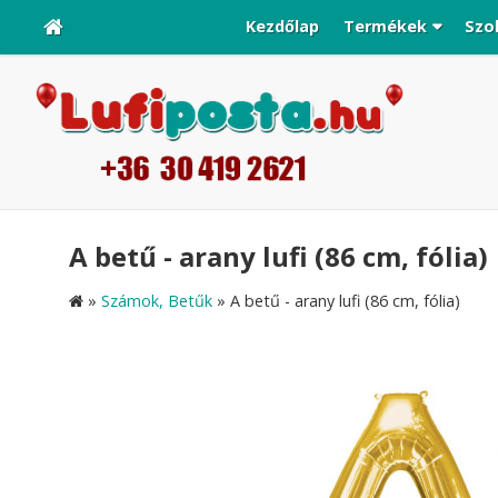
Kezdőlap
Termékek
Szo
A betű - arany lufi (86 cm, fólia)
»
Számok, Betűk
»
A betű - arany lufi (86 cm, fólia)