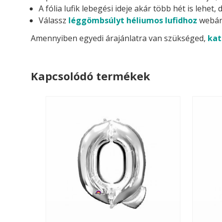
A fólia lufik lebegési ideje akár több hét is lehe
Válassz
léggömbsúlyt héliumos lufidhoz
webár
Amennyiben egyedi árajánlatra van szükséged,
kat
Kapcsolódó termékek