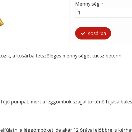
Mennyiség
*
Kosárba
tkozik, a kosárba tetszőleges mennyiséget tudsz betenni.
i fújó pumpát, mert a léggömbök szájjal történő fújása bales
felfújatni a léggömböket, de akár 12 órával előbbre is kérhete