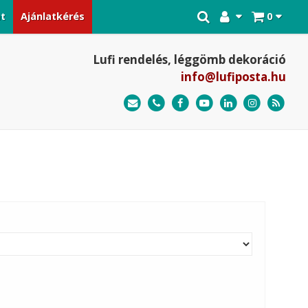
at
Ajánlatkérés
0
Lufi rendelés, léggömb dekoráció
info@lufiposta.hu