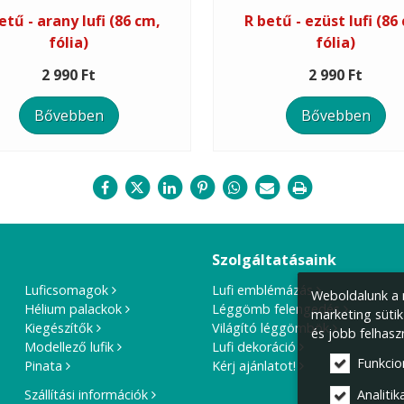
etű - arany lufi (86 cm,
R betű - ezüst lufi (86
fólia)
fólia)
2 990 Ft
2 990 Ft
Bővebben
Bővebben
Szolgáltatásaink
Luficsomagok
Lufi emblémázás
Weboldalunk a m
Hélium palackok
Léggömb felengedés
marketing sütik
Kiegészítők
Világító léggömbök
és jobb felhasz
Modellező lufik
Lufi dekoráció
Funkcio
Pinata
Kérj ajánlatot!
Szállítási információk
Analitika