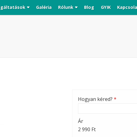
lgáltatások
Galéria
Rólunk
Blog
GYIK
Kapcsol
Hogyan kéred?
*
Ár
2 990 Ft