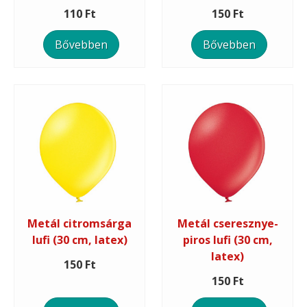
110 Ft
150 Ft
Bővebben
Bővebben
Metál citromsárga
Metál cseresznye-
lufi (30 cm, latex)
piros lufi (30 cm,
latex)
150 Ft
150 Ft