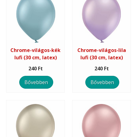
Chrome-világos-kék
Chrome-világos-lila
lufi (30 cm, latex)
lufi (30 cm, latex)
240 Ft
240 Ft
Bővebben
Bővebben