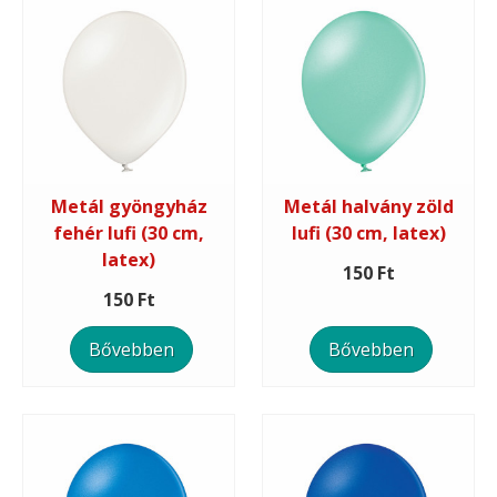
Metál gyöngyház
Metál halvány zöld
fehér lufi (30 cm,
lufi (30 cm, latex)
latex)
150 Ft
150 Ft
Bővebben
Bővebben