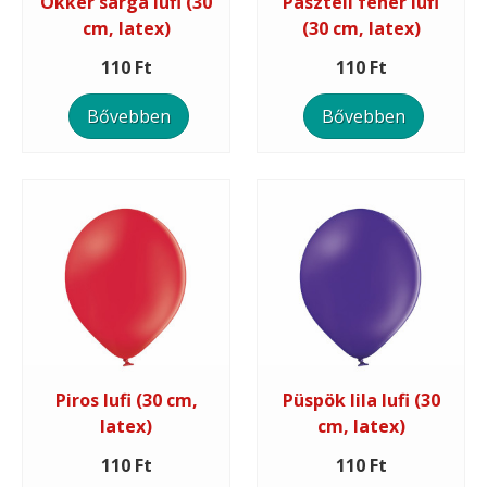
Okker sárga lufi (30
Pasztell fehér lufi
cm, latex)
(30 cm, latex)
110 Ft
110 Ft
Bővebben
Bővebben
Piros lufi (30 cm,
Püspök lila lufi (30
latex)
cm, latex)
110 Ft
110 Ft