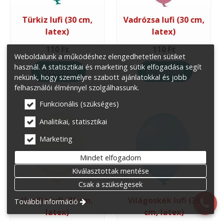
Türkiz lufi (30 cm,
Vadrózsa lufi (30 cm,
latex)
latex)
110 Ft
110 Ft
Weboldalunk a működéshez elengedhetetlen sütiket
használ. A statisztikai és marketing sütik elfogadása segít
Bővebben
Bővebben
nekünk, hogy személyre szabott ajánlatokkal és jobb
felhasználói élménnyel szolgálhassunk.
Funkcionális (szükséges)
Analitikai, statisztikai
Marketing
Mindet elfogadom
Kiválasztottak mentése
Csak a szükségesek
Vanília lufi (30 cm,
Világoskék lufi (30
További információ
latex)
cm, latex)