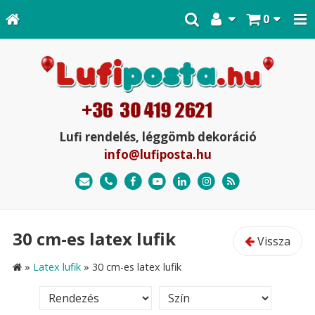
0
Lufi rendelés, léggömb dekoráció
info@lufiposta.hu
30 cm-es latex lufik
Vissza
»
Latex lufik
»
30 cm-es latex lufik