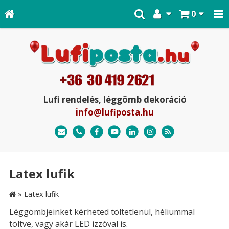
0
Lufi rendelés, léggömb dekoráció
info@lufiposta.hu
Latex lufik
»
Latex lufik
Léggömbjeinket kérheted töltetlenül, héliummal
töltve, vagy akár LED izzóval is.