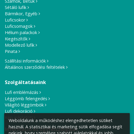
Számok, Betűk
Sétáló lufik
Bármikor, Egyéb
Luficsokor
Luficsomagok
Hélium palackok
Kiegészítők
Modellező lufik
Pinata
Szállítási információk
Általános szerződési feltételek
Szolgáltatásaink
Lufi emblémázás
Léggömb felengedés
Világító léggömbök
Lufi dekoráció
Kérj ajánlatot!
Weboldalunk a működéshez elengedhetetlen sütiket
használ. A statisztikai és marketing sütik elfogadása segít
Információ és ügyfélszolgálat
nekünk, hogy személyre szabott ajánlatokkal és jobb