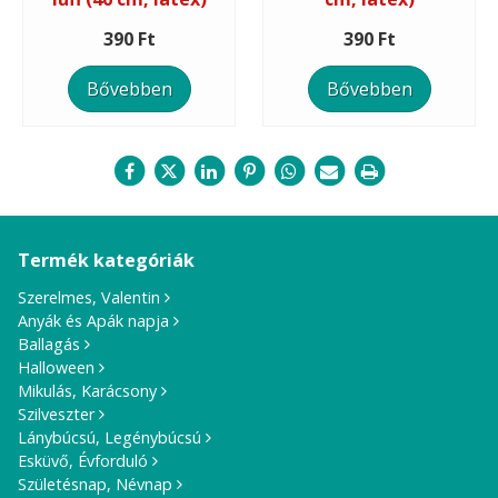
390 Ft
390 Ft
Bővebben
Bővebben
Termék kategóriák
Szerelmes, Valentin
Anyák és Apák napja
Ballagás
Halloween
Mikulás, Karácsony
Szilveszter
Lánybúcsú, Legénybúcsú
Esküvő, Évforduló
Születésnap, Névnap