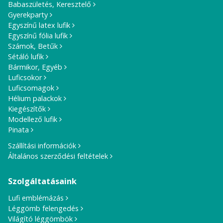
Babaszületés, Keresztelő
Gyerekparty
Egyszínű latex lufik
Egyszínű fólia lufik
Számok, Betűk
Sétáló lufik
Bármikor, Egyéb
Luficsokor
Luficsomagok
Hélium palackok
Kiegészítők
Modellező lufik
Pinata
Szállítási információk
Általános szerződési feltételek
Szolgáltatásaink
Lufi emblémázás
Léggömb felengedés
Világító léggömbök