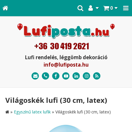
0
Lufi rendelés, léggömb dekoráció
info@lufiposta.hu
Világoskék lufi (30 cm, latex)
»
Egyszínű latex lufik
»
Világoskék lufi (30 cm, latex)