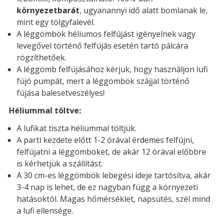
környezetbarát
, ugyanannyi idő alatt bomlanak le,
mint egy tölgyfalevél.
A léggömbök héliumos felfújást igényelnek vagy
levegővel történő felfújás esetén tartó pálcára
rögzíthetőek.
A léggömb felfújásához kérjük, hogy használjon lufi
fújó pumpát, mert a léggömbök szájjal történő
fújása balesetveszélyes!
Héliummal töltve:
A lufikat tiszta héliummal töltjük.
A parti kezdete előtt 1-2 órával érdemes felfújni,
felfújatni a léggömböket, de akár 12 órával előbbre
is kérhetjük a szállítást.
A 30 cm-es léggömbök lebegési ideje tartósítva, akár
3-4 nap is lehet, de ez nagyban függ a környezeti
hatásoktól. Magas hőmérséklet, napsütés, szél mind
a lufi ellensége.