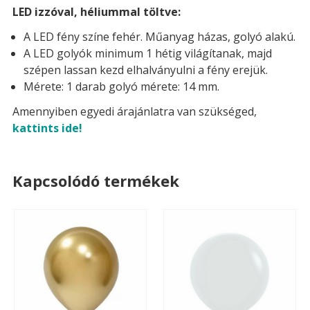
LED izzóval, héliummal töltve:
A LED fény színe fehér. Műanyag házas, golyó alakú.
A LED golyók minimum 1 hétig világítanak, majd
szépen lassan kezd elhalványulni a fény erejük.
Mérete: 1 darab golyó mérete: 14 mm.
Amennyiben egyedi árajánlatra van szükséged,
kattints ide!
Kapcsolódó termékek