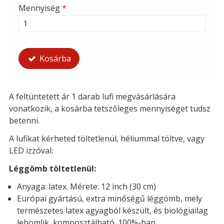
Mennyiség
*
Kosárba
A feltüntetett ár 1 darab lufi megvásárlására
vonatkozik, a kosárba tetszőleges mennyiséget tudsz
betenni.
A lufikat kérheted t
öltetlenül, héliummal töltve, vagy
LED izzóval:
Léggömb töltetlenül:
Anyaga: latex. Mérete: 12 inch (30 cm)
Európai gyártású, extra minőségű léggömb, mely
természetes latex agyagból készült, és biológiailag
lebomlik, komposztálható. 100%-ban