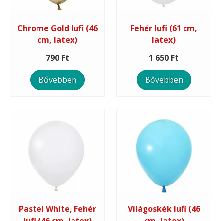
Chrome Gold lufi (46
Fehér lufi (61 cm,
cm, latex)
latex)
790 Ft
1 650 Ft
Bővebben
Bővebben
Pastel White, Fehér
Világoskék lufi (46
lufi (46 cm, latex)
cm, latex)