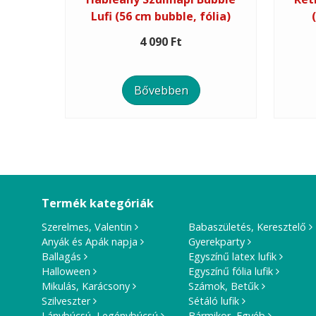
Lufi (56 cm bubble, fólia)
4 090 Ft
Bővebben
Termék kategóriák
Szerelmes, Valentin
Babaszületés, Keresztelő
Anyák és Apák napja
Gyerekparty
Ballagás
Egyszínű latex lufik
Halloween
Egyszínű fólia lufik
Mikulás, Karácsony
Számok, Betűk
Szilveszter
Sétáló lufik
Lánybúcsú, Legénybúcsú
Bármikor, Egyéb