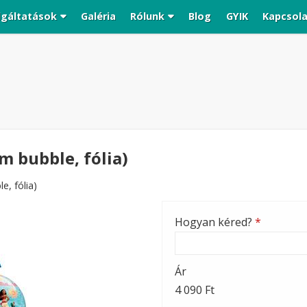
lgáltatások
Galéria
Rólunk
Blog
GYIK
Kapcsol
m bubble, fólia)
e, fólia)
Hogyan kéred?
*
Ár
4 090 Ft