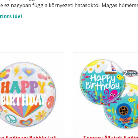
t, de ez nagyban függ a környezeti hatásoktól. Magas hőmérsék
tints ide!
ro Szülinapi Bubble Lufi
Tengeri Állatok Szüli