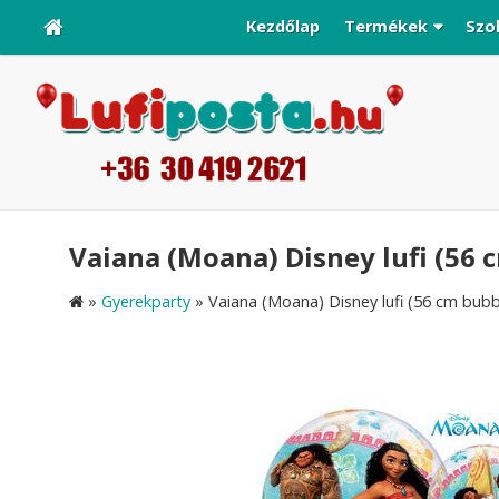
Kezdőlap
Termékek
Szo
Vaiana (Moana) Disney lufi (56 c
»
Gyerekparty
»
Vaiana (Moana) Disney lufi (56 cm bubbl