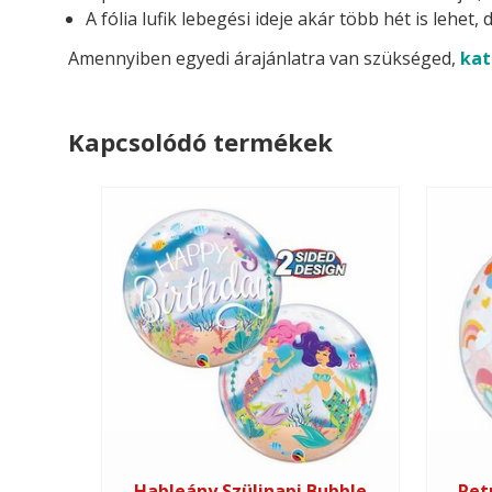
A fólia lufik lebegési ideje akár több hét is lehe
Amennyiben egyedi árajánlatra van szükséged,
kat
Kapcsolódó termékek
Hableány Szülinapi Bubble
Ret