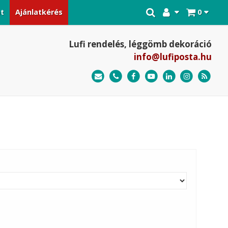
at
Ajánlatkérés
0
Lufi rendelés, léggömb dekoráció
info@lufiposta.hu