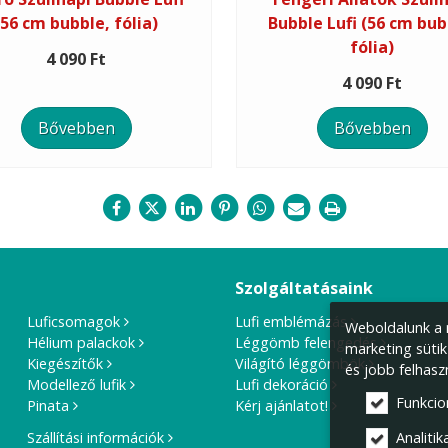
(56 cm bubble, fólia)
Bubble Lufi (56 cm bub
fólia)
4 090 Ft
4 090 Ft
Bővebben
Bővebben
Szolgáltatásaink
Luficsomagok
Lufi emblémázás
Weboldalunk a m
Hélium palackok
Léggömb felengedés
marketing sütik
Kiegészítők
Világító léggömbök
és jobb felhasz
Modellező lufik
Lufi dekoráció
Funkcio
Pinata
Kérj ajánlatot!
Szállítási információk
Analitika