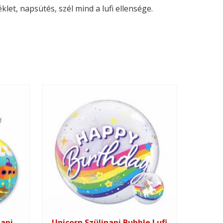
let, napsütés, szél mind a lufi ellensége.
napi
Unicorn Szülinapi Bubble Lufi