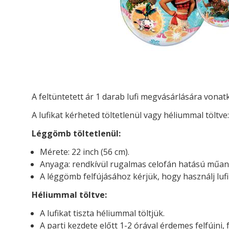
A feltüntetett ár 1 darab lufi megvásárlására vona
A lufikat kérheted t
öltetlenül vagy héliummal töltve:
Léggömb töltetlenül:
Mérete: 22 inch (56 cm).
Anyaga: rendkívül rugalmas celofán hatású műan
A léggömb felfújásához kérjük, hogy használj luf
Héliummal töltve:
A lufikat tiszta héliummal töltjük.
A parti kezdete előtt 1-2 órával érdemes felfújni, 