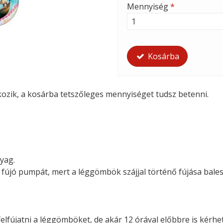
Mennyiség
*
Kosárba
tkozik, a kosárba tetszőleges mennyiséget tudsz betenni.
yag.
i fújó pumpát, mert a léggömbök szájjal történő fújása bales
felfújatni a léggömböket, de akár 12 órával előbbre is kérhete