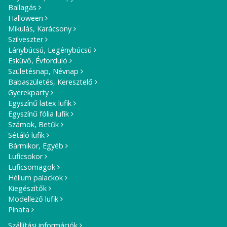
Ballagás
Halloween
Mikulás, Karácsony
Szilveszter
Lánybúcsú, Legénybúcsú
Esküvő, Évforduló
Születésnap, Névnap
Babaszületés, Keresztelő
Gyerekparty
Egyszínű latex lufik
Egyszínű fólia lufik
Számok, Betűk
Sétáló lufik
Bármikor, Egyéb
Luficsokor
Luficsomagok
Hélium palackok
Kiegészítők
Modellező lufik
Pinata
Szállítási információk