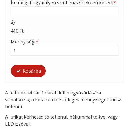
Írd meg, hogy milyen színben/színekben kéred!
*
Ár
410 Ft
Mennyiség
*
Kosárba
A feltüntetett ár 1 darab lufi megvásárlására
vonatkozik, a kosárba tetszőleges mennyiséget tudsz
betenni.
A lufikat kérheted t
öltetlenül, héliummal töltve, vagy
LED izzóval: