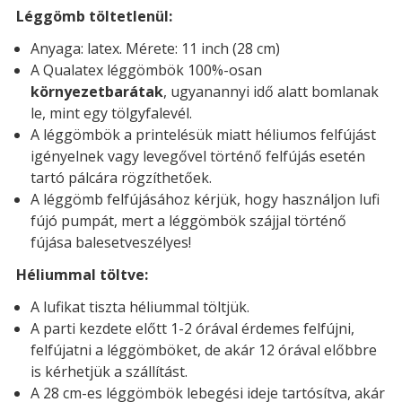
Léggömb töltetlenül:
Anyaga: latex. Mérete: 11 inch (28 cm)
A Qualatex léggömbök 100%-osan
környezetbarátak
, ugyanannyi idő alatt bomlanak
le, mint egy tölgyfalevél.
A léggömbök a printelésük miatt héliumos felfújást
igényelnek vagy levegővel történő felfújás esetén
tartó pálcára rögzíthetőek.
A léggömb felfújásához kérjük, hogy használjon lufi
fújó pumpát, mert a léggömbök szájjal történő
fújása balesetveszélyes!
Héliummal töltve:
A lufikat tiszta héliummal töltjük.
A parti kezdete előtt 1-2 órával érdemes felfújni,
felfújatni a léggömböket, de akár 12 órával előbbre
is kérhetjük a szállítást.
A 28 cm-es léggömbök lebegési ideje tartósítva, akár