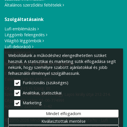
Általános szerződési feltételek
Szolgáltatásaink
Lufi emblémázás
Léggömb felengedés
Világító léggömbök
Lufi dekoráció
Kérj ajánlatot!
Weboldalunk a működéshez elengedhetetlen sütiket
használ. A statisztikai és marketing sütik elfogadása segít
Információ és ügyfélszolgálat
nekünk, hogy személyre szabott ajánlatokkal és jobb
felhasználói élménnyel szolgálhassunk.
E-mail cím:
info@lufiposta.hu
Telefon:
+36 30 419 2621
Funkcionális (szükséges)
Cégnév: F.I.S.H. Szolg. Bt.
Analitikai, statisztikai
Székhely:
1149 Budapest, Nagy Lajos király útja 212-214.
Cégjegyzék szám: 01-06-774991
Marketing
Adószám: 22315797-1-42
Mindet elfogadom
© 2010-2026 Minden jog fenntartva! LufiPosta.hu - Lufi
Kiválasztottak mentése
webáruház, lufi rendelés, léggömb felengedés esküvőkre,