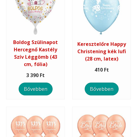
Boldog Szülinapot
Keresztelőre Happy
Hercegnő Kastély
Christening kék lufi
Szív Léggömb (43
(28 cm, latex)
cm, fólia)
410 Ft
3 390 Ft
Bővebben
Bővebben