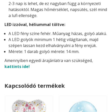
2-3 nap is lehet, de ez nagyban függ a környezeti
hatásoktól. Magas hőmérséklet, napsütés, szél mind
a lufi ellensége.
LED izzóval, héliummal töltve:
A LED fény színe fehér. Műanyag házas, golyó alakú.
A LED golyók minimum 1 hétig világítanak, majd
szépen lassan kezd elhalványulni a fény erejük.
Mérete: 1 darab golyó mérete: 14 mm.
Amennyiben egyedi árajánlatra van szükséged,
kattints ide!
Kapcsolódó termékek