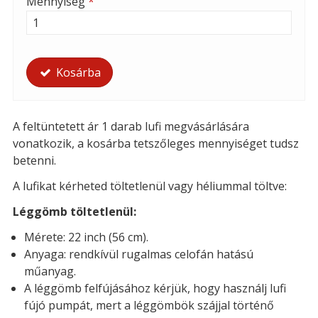
Mennyiség
*
Kosárba
A feltüntetett ár 1 darab lufi megvásárlására
vonatkozik, a kosárba tetszőleges mennyiséget tudsz
betenni.
A lufikat kérheted t
öltetlenül vagy héliummal töltve:
Léggömb töltetlenül:
Mérete: 22 inch (56 cm).
Anyaga: rendkívül rugalmas celofán hatású
műanyag.
A léggömb felfújásához kérjük, hogy használj lufi
fújó pumpát, mert a léggömbök szájjal történő