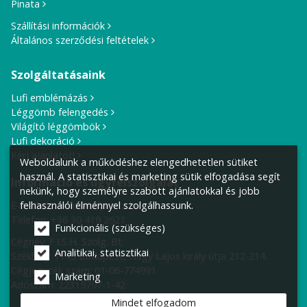
Pinata
Szállítási információk
Általános szerződési feltételek
Szolgáltatásaink
Lufi emblémázás
Léggömb felengedés
Világító léggömbök
Lufi dekoráció
Kérj ajánlatot!
Weboldalunk a működéshez elengedhetetlen sütiket
használ. A statisztikai és marketing sütik elfogadása segít
Információ és ügyfélszolgálat
nekünk, hogy személyre szabott ajánlatokkal és jobb
E-mail cím:
info@lufiposta.hu
felhasználói élménnyel szolgálhassunk.
Telefon:
+36 30 419 2621
Funkcionális (szükséges)
Cégnév: F.I.S.H. Szolg. Bt.
Analitikai, statisztikai
Székhely:
1149 Budapest, Nagy Lajos király útja 212-214.
Cégjegyzék szám: 01-06-774991
Marketing
Adószám: 22315797-1-42
Mindet elfogadom