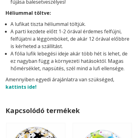
fújása balesetveszélyes!
Héliummal töltve:
A lufikat tiszta héliummal töltjük.
A parti kezdete előtt 1-2 órával érdemes felfújni,
felfújatni a léggömböket, de akár 12 órával előbbre
is kérheted a szállítást.
A fólia lufik lebegési ideje akár több hét is lehet, de
ez nagyban függ a környezeti hatásoktól. Magas
hőmérséklet, napsütés, szél mind a lufi ellensége.
Amennyiben egyedi árajánlatra van szükséged,
kattints ide!
Kapcsolódó termékek