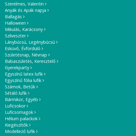
Szerelmes, Valentin
Anyák és Apák napja
Ballagás
Halloween
Mikulás, Karácsony
Szilveszter
Lánybúcsú, Legénybúcsú
Esküvő, Évforduló
Születésnap, Névnap
Babaszületés, Keresztelő
Gyerekparty
Egyszínű latex lufik
Egyszínű fólia lufik
Számok, Betűk
Sétáló lufik
Bármikor, Egyéb
Luficsokor
Luficsomagok
Hélium palackok
Kiegészítők
Modellező lufik