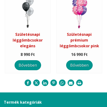
Születésnapi
Születésnapi
léggömbcsokor
prémium
elegáns
léggömbcsokor pink
8 990 Ft
16 990 Ft
Bővebben
Bővebben
Termék kategóriák