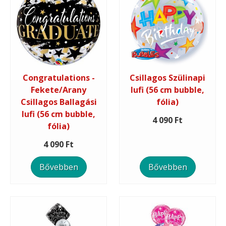
Congratulations -
Csillagos Szülinapi
Fekete/Arany
lufi (56 cm bubble,
Csillagos Ballagási
fólia)
lufi (56 cm bubble,
4 090 Ft
fólia)
4 090 Ft
Bővebben
Bővebben