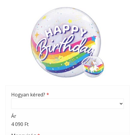
Hogyan kéred?
*
Ár
4 090 Ft