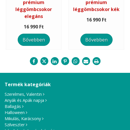
prémium
prémium
léggömbcsokor
léggömbcsokor kék
elegáns
16 990 Ft
16 990 Ft
Bővebben
Bővebben
Termék kategóriák
Szerelmes, Valentin
Anyák és Apák napja
Ballagás
Halloween
Mikulás, Karácsony
Szilveszter