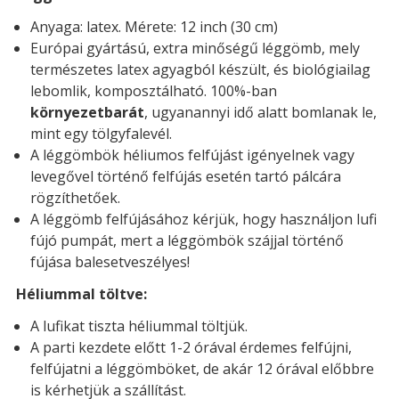
Anyaga: latex. Mérete: 12 inch (30 cm)
Európai gyártású, extra minőségű léggömb, mely
természetes latex agyagból készült, és biológiailag
lebomlik, komposztálható. 100%-ban
környezetbarát
, ugyanannyi idő alatt bomlanak le,
mint egy tölgyfalevél.
A léggömbök héliumos felfújást igényelnek vagy
levegővel történő felfújás esetén tartó pálcára
rögzíthetőek.
A léggömb felfújásához kérjük, hogy használjon lufi
fújó pumpát, mert a léggömbök szájjal történő
fújása balesetveszélyes!
Héliummal töltve:
A lufikat tiszta héliummal töltjük.
A parti kezdete előtt 1-2 órával érdemes felfújni,
felfújatni a léggömböket, de akár 12 órával előbbre
is kérhetjük a szállítást.