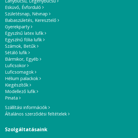
Lánybúcsú, Legénybúcsú
Esküvő, Évforduló
Születésnap, Névnap
Babaszületés, Keresztelő
Gyerekparty
Egyszínű latex lufik
Egyszínű fólia lufik
Számok, Betűk
Sétáló lufik
Bármikor, Egyéb
Luficsokor
Luficsomagok
Hélium palackok
Kiegészítők
Modellező lufik
Pinata
Szállítási információk
Általános szerződési feltételek
Szolgáltatásaink