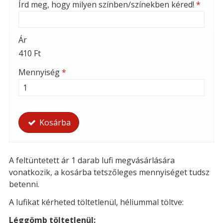
Írd meg, hogy milyen színben/színekben kéred!
*
Ár
410 Ft
Mennyiség
*
Kosárba
A feltüntetett ár 1 darab lufi megvásárlására
vonatkozik, a kosárba tetszőleges mennyiséget tudsz
betenni.
A lufikat kérheted t
öltetlenül, héliummal töltve:
Léggömb töltetlenül: