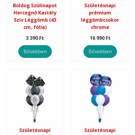
Boldog Szülinapot
Születésnapi
Hercegnő Kastély
prémium
Szív Léggömb (43
léggömbcsokor
cm, fólia)
chrome
3 390 Ft
16 990 Ft
Bővebben
Bővebben
Születésnapi
Születésnapi