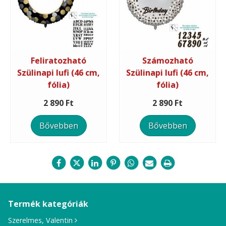
Feliratozható
Számozható
Szülinapi lufi (46 cm,
Szülinapi lufi (46 cm,
fólia)
fólia)
2 890 Ft
2 890 Ft
Bővebben
Bővebben
Termék kategóriák
Szerelmes, Valentin