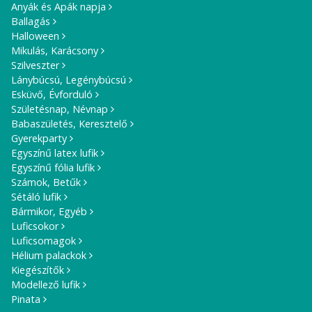
Anyák és Apák napja
Ballagás
Halloween
Mikulás, Karácsony
Szilveszter
Lánybúcsú, Legénybúcsú
Esküvő, Évforduló
Születésnap, Névnap
Babaszületés, Keresztelő
Gyerekparty
Egyszínű latex lufik
Egyszínű fólia lufik
Számok, Betűk
Sétáló lufik
Bármikor, Egyéb
Luficsokor
Luficsomagok
Hélium palackok
Kiegészítők
Modellező lufik
Pinata