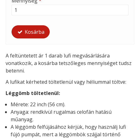
Mennyiség
*
Kosárba
A feltüntetett ár 1 darab lufi megvásárlására
vonatkozik, a kosárba tetszőleges mennyiséget tudsz
betenni.
A lufikat kérheted t
öltetlenül vagy héliummal töltve:
Léggömb töltetlenül:
Mérete: 22 inch (56 cm).
Anyaga: rendkívül rugalmas celofán hatású
műanyag.
A léggömb felfújásához kérjük, hogy használj lufi
fújó pumpát, mert a léggömbök szájjal történő