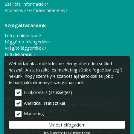
Szállítási információk
Általános szerződési feltételek
Szolgáltatásaink
Lufi emblémázás
Léggömb felengedés
Világító léggömbök
Lufi dekoráció
Kérj ajánlatot!
Weboldalunk a működéshez elengedhetetlen sütiket
használ. A statisztikai és marketing sütik elfogadása segít
Információ és ügyfélszolgálat
nekünk, hogy személyre szabott ajánlatokkal és jobb
E-mail cím:
info@lufiposta.hu
felhasználói élménnyel szolgálhassunk.
Telefon:
+36 30 419 2621
Funkcionális (szükséges)
Cégnév: F.I.S.H. Szolg. Bt.
Analitikai, statisztikai
Székhely:
1149 Budapest, Nagy Lajos király útja 212-214.
Cégjegyzék szám: 01-06-774991
Marketing
Adószám: 22315797-1-42
Mindet elfogadom
© 2010-2026 Minden jog fenntartva! LufiPosta.hu - Lufi
Kiválasztottak mentése