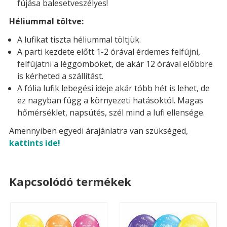
fújása balesetveszélyes!
Héliummal töltve:
A lufikat tiszta héliummal töltjük.
A parti kezdete előtt 1-2 órával érdemes felfújni,
felfújatni a léggömböket, de akár 12 órával előbbre
is kérheted a szállítást.
A fólia lufik lebegési ideje akár több hét is lehet, de
ez nagyban függ a környezeti hatásoktól. Magas
hőmérséklet, napsütés, szél mind a lufi ellensége.
Amennyiben egyedi árajánlatra van szükséged,
kattints ide!
Kapcsolódó termékek