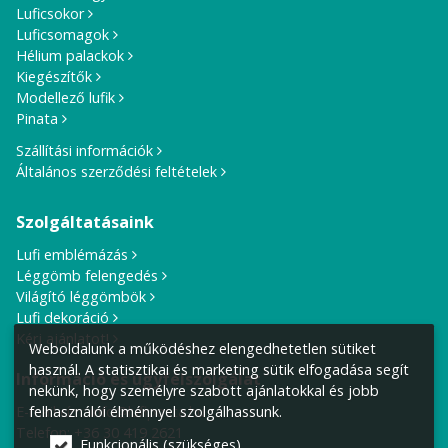
Luficsokor
Luficsomagok
Hélium palackok
Kiegészítők
Modellező lufik
Pinata
Szállítási információk
Általános szerződési feltételek
Szolgáltatásaink
Lufi emblémázás
Léggömb felengedés
Világító léggömbök
Lufi dekoráció
Kérj ajánlatot!
Weboldalunk a működéshez elengedhetetlen sütiket
használ. A statisztikai és marketing sütik elfogadása segít
Információ és ügyfélszolgálat
nekünk, hogy személyre szabott ajánlatokkal és jobb
felhasználói élménnyel szolgálhassunk.
E-mail cím:
info@lufiposta.hu
Telefon:
+36 30 419 2621
Funkcionális (szükséges)