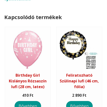
Kapcsolódó termékek
Birthday Girl
Feliratozható
Kislányos Rózsaszín
Szülinapi lufi (46 cm,
lufi (28 cm, latex)
fólia)
410 Ft
2 890 Ft
Bővebben
Bővebben