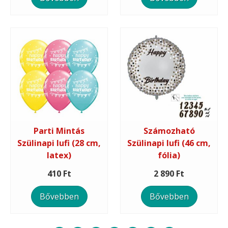
Parti Mintás
Számozható
Szülinapi lufi (28 cm,
Szülinapi lufi (46 cm,
latex)
fólia)
410 Ft
2 890 Ft
Bővebben
Bővebben