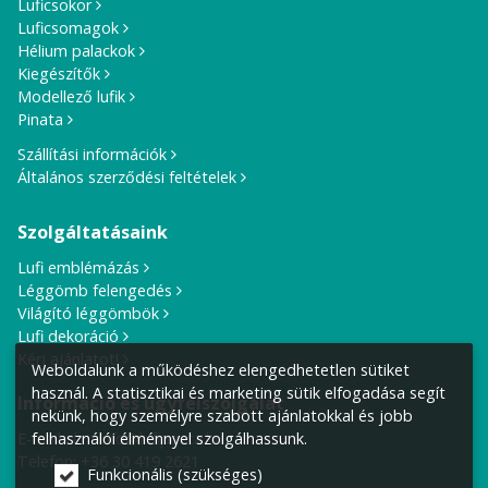
Luficsokor
Luficsomagok
Hélium palackok
Kiegészítők
Modellező lufik
Pinata
Szállítási információk
Általános szerződési feltételek
Szolgáltatásaink
Lufi emblémázás
Léggömb felengedés
Világító léggömbök
Lufi dekoráció
Kérj ajánlatot!
Weboldalunk a működéshez elengedhetetlen sütiket
használ. A statisztikai és marketing sütik elfogadása segít
Információ és ügyfélszolgálat
nekünk, hogy személyre szabott ajánlatokkal és jobb
felhasználói élménnyel szolgálhassunk.
E-mail cím:
info@lufiposta.hu
Telefon:
+36 30 419 2621
Funkcionális (szükséges)