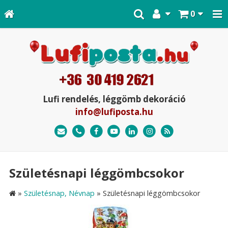
0
Lufi rendelés, léggömb dekoráció
info@lufiposta.hu
Születésnapi léggömbcsokor
»
Születésnap, Névnap
»
Születésnapi léggömbcsokor