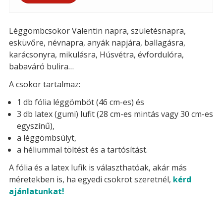
Léggömbcsokor Valentin napra, születésnapra,
esküvőre, névnapra, anyák napjára, ballagásra,
karácsonyra, mikulásra, Húsvétra, évfordulóra,
babaváró bulira…
A csokor tartalmaz:
1 db fólia léggömböt (46 cm-es) és
3 db latex (gumi) lufit (28 cm-es mintás vagy 30 cm-es
egyszínű),
a léggömbsúlyt,
a héliummal töltést és a tartósítást.
A fólia és a latex lufik is választhatóak, akár más
méretekben is, ha egyedi csokrot szeretnél,
kérd
ajánlatunkat!