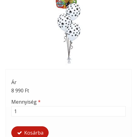
Ár
8 990 Ft
Mennyiség
*
Kosárba