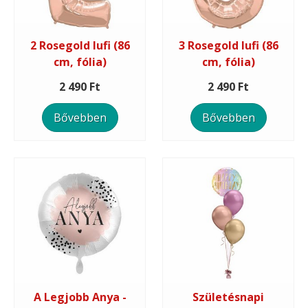
2 Rosegold lufi (86
3 Rosegold lufi (86
cm, fólia)
cm, fólia)
2 490 Ft
2 490 Ft
Bővebben
Bővebben
A Legjobb Anya -
Születésnapi