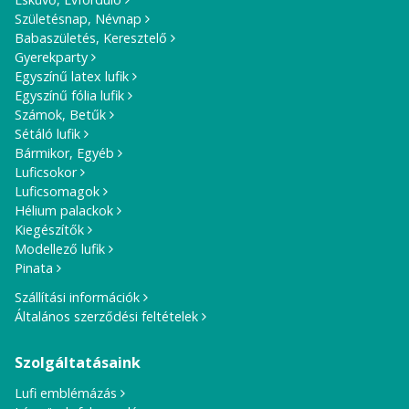
Születésnap, Névnap
Babaszületés, Keresztelő
Gyerekparty
Egyszínű latex lufik
Egyszínű fólia lufik
Számok, Betűk
Sétáló lufik
Bármikor, Egyéb
Luficsokor
Luficsomagok
Hélium palackok
Kiegészítők
Modellező lufik
Pinata
Szállítási információk
Általános szerződési feltételek
Szolgáltatásaink
Lufi emblémázás