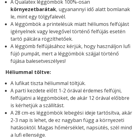
A Qualatex léggömbök 100%-osan
környezetbarátak
, ugyanannyi idő alatt bomlanak
le, mint egy tölgyfalevél.
A léggömbök a printelésük miatt héliumos felfújást
igényelnek vagy levegővel történő felfújás esetén
tartó pálcára rögzíthetőek.
A léggömb felfújásához kérjük, hogy használjon lufi
fújó pumpát, mert a léggömbök szájjal történő
fújása balesetveszélyes!
Héliummal töltve:
A lufikat tiszta héliummal töltjük.
A parti kezdete előtt 1-2 órával érdemes felfújni,
felfújatni a léggömböket, de akár 12 órával előbbre
is kérhetjük a szállítást.
A 28 cm-es léggömbök lebegési ideje tartósítva, akár
2-3 nap is lehet, de ez nagyban függ a környezeti
hatásoktól. Magas hőmérséklet, napsütés, szél mind
a lufi ellensége.