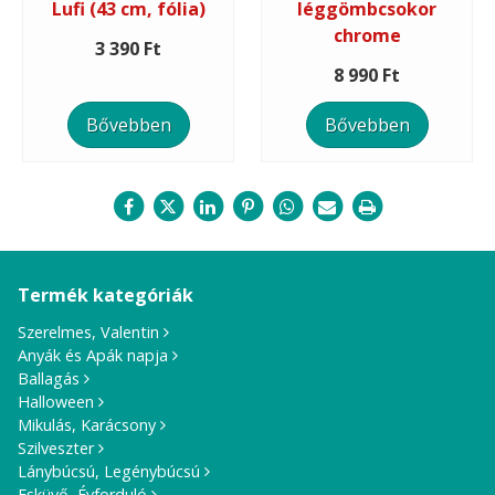
Lufi (43 cm, fólia)
léggömbcsokor
chrome
3 390 Ft
8 990 Ft
Bővebben
Bővebben
Termék kategóriák
Szerelmes, Valentin
Anyák és Apák napja
Ballagás
Halloween
Mikulás, Karácsony
Szilveszter
Lánybúcsú, Legénybúcsú
Esküvő, Évforduló