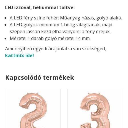
LED izzóval, héliummal töltve:
A LED fény színe fehér. Műanyag házas, golyó alakú.
A LED golyók minimum 1 hétig világítanak, majd
szépen lassan kezd elhalványulni a fény erejük.
Mérete: 1 darab golyó mérete: 14 mm.
Amennyiben egyedi árajánlatra van szükséged,
kattints ide!
Kapcsolódó termékek