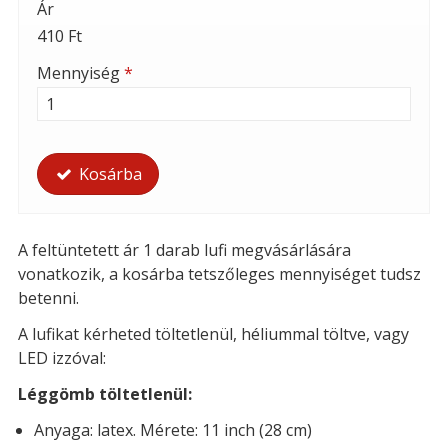
Ár
410 Ft
Mennyiség
*
Kosárba
A feltüntetett ár 1 darab lufi megvásárlására
vonatkozik, a kosárba tetszőleges mennyiséget tudsz
betenni.
A lufikat kérheted t
öltetlenül, héliummal töltve, vagy
LED izzóval:
Léggömb töltetlenül:
Anyaga: latex. Mérete: 11 inch (28 cm)