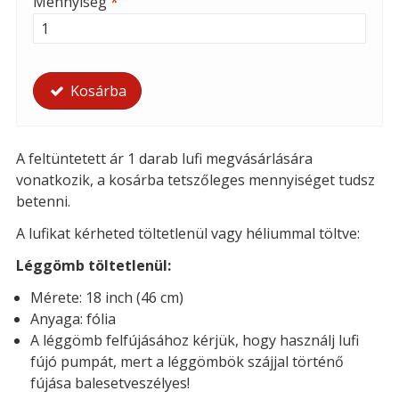
Mennyiség
*
Kosárba
A feltüntetett ár 1 darab lufi megvásárlására
vonatkozik, a kosárba tetszőleges mennyiséget tudsz
betenni.
A lufikat kérheted töltetlenül vagy héliummal töltve:
Léggömb töltetlenül:
Mérete: 18 inch (46 cm)
Anyaga: fólia
A léggömb felfújásához kérjük, hogy használj lufi
fújó pumpát, mert a léggömbök szájjal történő
fújása balesetveszélyes!