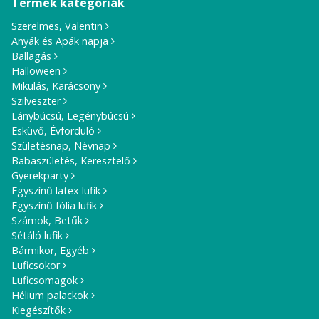
Termék kategóriák
Szerelmes, Valentin
Anyák és Apák napja
Ballagás
Halloween
Mikulás, Karácsony
Szilveszter
Lánybúcsú, Legénybúcsú
Esküvő, Évforduló
Születésnap, Névnap
Babaszületés, Keresztelő
Gyerekparty
Egyszínű latex lufik
Egyszínű fólia lufik
Számok, Betűk
Sétáló lufik
Bármikor, Egyéb
Luficsokor
Luficsomagok
Hélium palackok
Kiegészítők