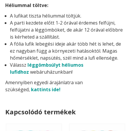
Héliummal töltve:
A lufikat tiszta héliummal töltjük.
A parti kezdete előtt 1-2 órával érdemes felfújni,
felfújatni a léggömböket, de akár 12 órával előbbre
is kérheted a szállítást.
A fólia lufik lebegési ideje akár több hét is lehet, de
ez nagyban függ a környezeti hatásoktól. Magas
hőmérséklet, napsütés, szél mind a lufi ellensége.
Válassz
léggömbsúlyt héliumos
lufidhoz
webáruházunkban!
Amennyiben egyedi árajánlatra van
szükséged,
kattints ide!
Kapcsolódó termékek