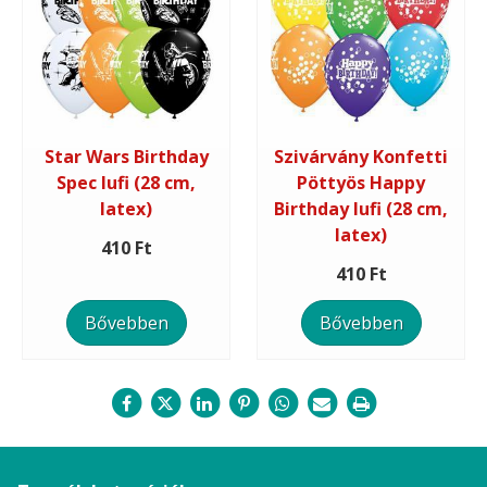
Star Wars Birthday
Szivárvány Konfetti
Spec lufi (28 cm,
Pöttyös Happy
latex)
Birthday lufi (28 cm,
latex)
410 Ft
410 Ft
Bővebben
Bővebben