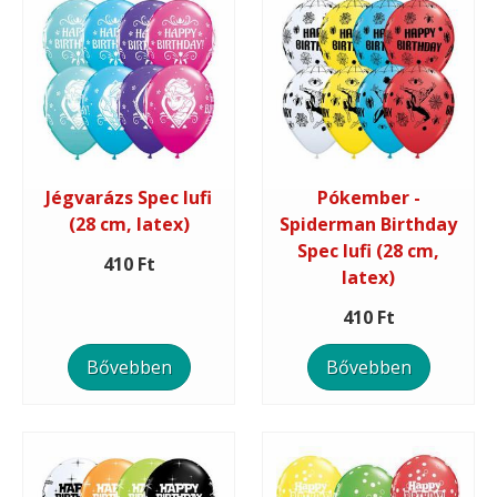
Jégvarázs Spec lufi
Pókember -
(28 cm, latex)
Spiderman Birthday
Spec lufi (28 cm,
410 Ft
latex)
410 Ft
Bővebben
Bővebben