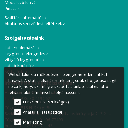
Modellező lufik
Pinata
Szállítási információk
Általános szerződési feltételek
Szolgáltatásaink
Lufi emblémázás
Léggömb felengedés
Világító léggömbök
Lufi dekoráció
Kérj ajánlatot!
Weboldalunk a működéshez elengedhetetlen sütiket
használ. A statisztikai és marketing sütik elfogadása segít
Információ és ügyfélszolgálat
nekünk, hogy személyre szabott ajánlatokkal és jobb
E-mail cím:
info@lufiposta.hu
felhasználói élménnyel szolgálhassunk.
Telefon:
+36 30 419 2621
Funkcionális (szükséges)
Cégnév: F.I.S.H. Szolg. Bt.
Analitikai, statisztikai
Székhely:
1149 Budapest, Nagy Lajos király útja 212-214.
Cégjegyzék szám: 01-06-774991
Marketing
Adószám: 22315797-1-42