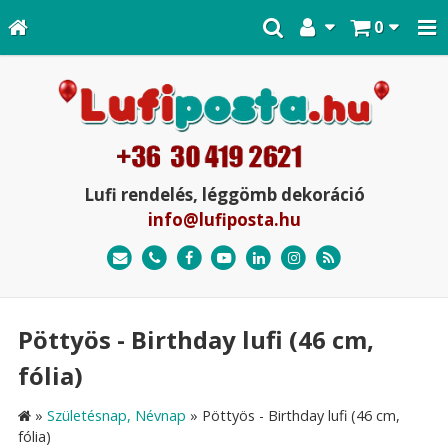
0
Lufi rendelés, léggömb dekoráció
info@lufiposta.hu
Pöttyös - Birthday lufi (46 cm,
fólia)
»
Születésnap, Névnap
»
Pöttyös - Birthday lufi (46 cm,
fólia)