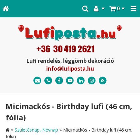
0
Lufi rendelés, léggömb dekoráció
info@lufiposta.hu
Micimackós - Birthday lufi (46 cm,
fólia)
»
Születésnap, Névnap
»
Micimackós - Birthday lufi (46 cm,
fólia)