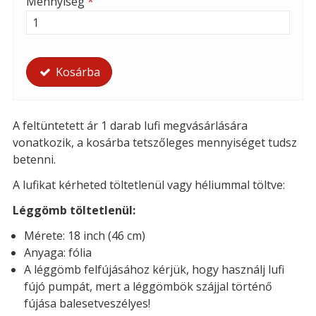
Mennyiség
*
Kosárba
A feltüntetett ár 1 darab lufi megvásárlására
vonatkozik, a kosárba tetszőleges mennyiséget tudsz
betenni.
A lufikat kérheted töltetlenül vagy héliummal töltve:
Léggömb töltetlenül:
Mérete: 18 inch (46 cm)
Anyaga: fólia
A léggömb felfújásához kérjük, hogy használj lufi
fújó pumpát, mert a léggömbök szájjal történő
fújása balesetveszélyes!