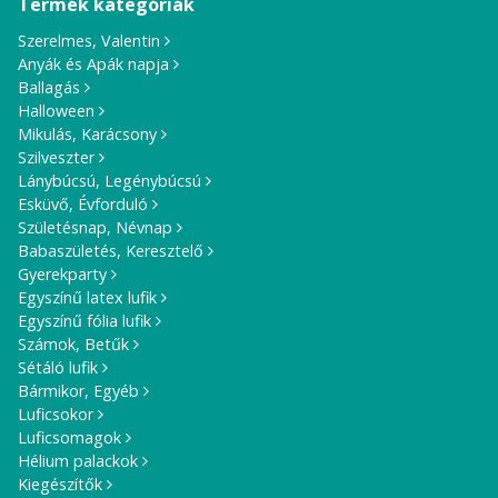
Termék kategóriák
Szerelmes, Valentin
Anyák és Apák napja
Ballagás
Halloween
Mikulás, Karácsony
Szilveszter
Lánybúcsú, Legénybúcsú
Esküvő, Évforduló
Születésnap, Névnap
Babaszületés, Keresztelő
Gyerekparty
Egyszínű latex lufik
Egyszínű fólia lufik
Számok, Betűk
Sétáló lufik
Bármikor, Egyéb
Luficsokor
Luficsomagok
Hélium palackok
Kiegészítők