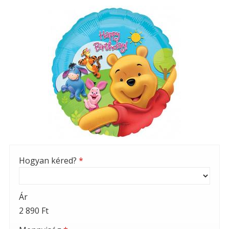
Hogyan kéred?
*
Ár
2 890 Ft