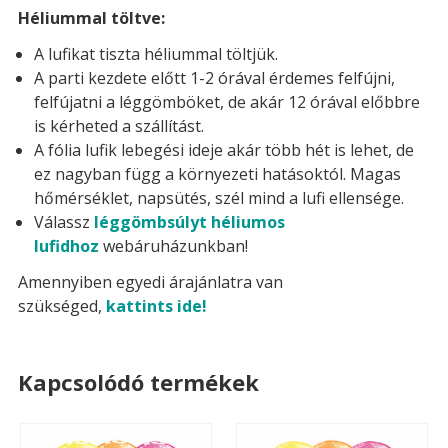
Héliummal töltve:
A lufikat tiszta héliummal töltjük.
A parti kezdete előtt 1-2 órával érdemes felfújni,
felfújatni a léggömböket, de akár 12 órával előbbre
is kérheted a szállítást.
A fólia lufik lebegési ideje akár több hét is lehet, de
ez nagyban függ a környezeti hatásoktól. Magas
hőmérséklet, napsütés, szél mind a lufi ellensége.
Válassz
léggömbsúlyt héliumos
lufidhoz
webáruházunkban!
Amennyiben egyedi árajánlatra van
szükséged,
kattints ide!
Kapcsolódó termékek