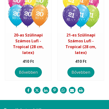
20-as Szülinapi
21-es Szülinapi
Számos Lufi -
Számos Lufi -
Tropical (28 cm,
Tropical (28 cm,
latex)
latex)
410 Ft
410 Ft
Bővebben
Bővebben