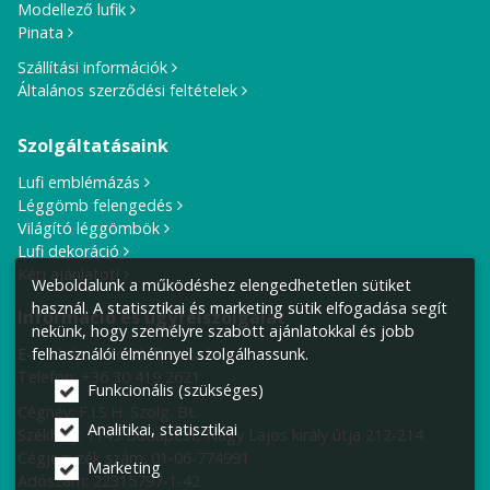
Modellező lufik
Pinata
Szállítási információk
Általános szerződési feltételek
Szolgáltatásaink
Lufi emblémázás
Léggömb felengedés
Világító léggömbök
Lufi dekoráció
Kérj ajánlatot!
Weboldalunk a működéshez elengedhetetlen sütiket
használ. A statisztikai és marketing sütik elfogadása segít
Információ és ügyfélszolgálat
nekünk, hogy személyre szabott ajánlatokkal és jobb
E-mail cím:
info@lufiposta.hu
felhasználói élménnyel szolgálhassunk.
Telefon:
+36 30 419 2621
Funkcionális (szükséges)
Cégnév: F.I.S.H. Szolg. Bt.
Analitikai, statisztikai
Székhely:
1149 Budapest, Nagy Lajos király útja 212-214.
Cégjegyzék szám: 01-06-774991
Marketing
Adószám: 22315797-1-42