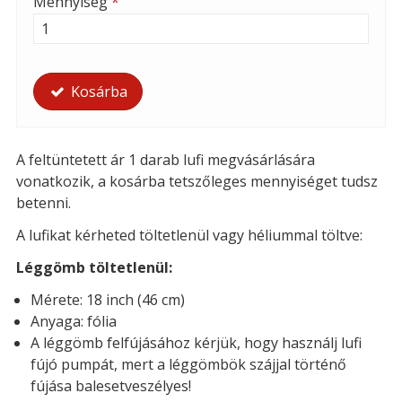
Mennyiség
*
Kosárba
A feltüntetett ár 1 darab lufi megvásárlására
vonatkozik, a kosárba tetszőleges mennyiséget tudsz
betenni.
A lufikat kérheted töltetlenül vagy héliummal töltve:
Léggömb töltetlenül:
Mérete: 18 inch (46 cm)
Anyaga: fólia
A léggömb felfújásához kérjük, hogy használj lufi
fújó pumpát, mert a léggömbök szájjal történő
fújása balesetveszélyes!