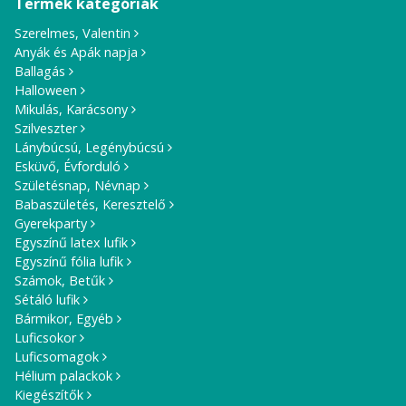
Termék kategóriák
Szerelmes, Valentin
Anyák és Apák napja
Ballagás
Halloween
Mikulás, Karácsony
Szilveszter
Lánybúcsú, Legénybúcsú
Esküvő, Évforduló
Születésnap, Névnap
Babaszületés, Keresztelő
Gyerekparty
Egyszínű latex lufik
Egyszínű fólia lufik
Számok, Betűk
Sétáló lufik
Bármikor, Egyéb
Luficsokor
Luficsomagok
Hélium palackok
Kiegészítők