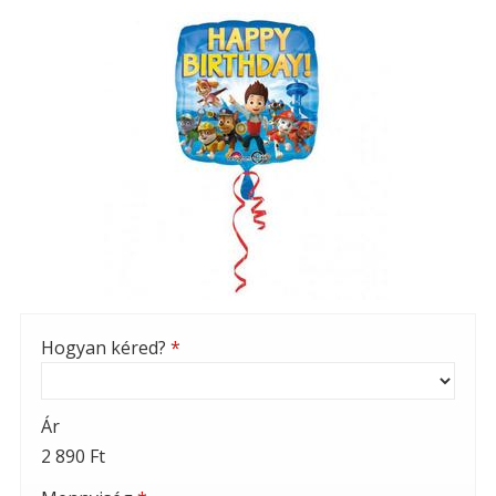
Hogyan kéred?
*
Ár
2 890 Ft