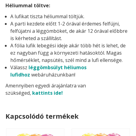
Héliummal töltve:
A lufikat tiszta héliummal töltjük.
A parti kezdete előtt 1-2 órával érdemes felfújni,
felfújatni a léggömböket, de akár 12 órával előbbre
is kérheted a szállítást.
A fólia lufik lebegési ideje akár több hét is lehet, de
ez nagyban függ a környezeti hatásoktól. Magas
hőmérséklet, napsütés, szél mind a lufi ellensége.
Válassz
léggömbsúlyt héliumos
lufidhoz
webáruházunkban!
Amennyiben egyedi árajánlatra van
szükséged,
kattints ide!
Kapcsolódó termékek