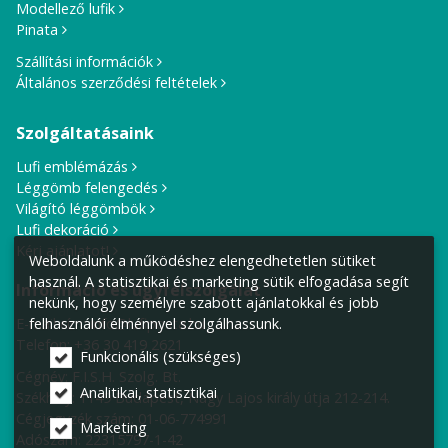
Modellező lufik
Pinata
Szállítási információk
Általános szerződési feltételek
Szolgáltatásaink
Lufi emblémázás
Léggömb felengedés
Világító léggömbök
Lufi dekoráció
Kérj ajánlatot!
Weboldalunk a működéshez elengedhetetlen sütiket
használ. A statisztikai és marketing sütik elfogadása segít
Információ és ügyfélszolgálat
nekünk, hogy személyre szabott ajánlatokkal és jobb
E-mail cím:
info@lufiposta.hu
felhasználói élménnyel szolgálhassunk.
Telefon:
+36 30 419 2621
Funkcionális (szükséges)
Cégnév: F.I.S.H. Szolg. Bt.
Analitikai, statisztikai
Székhely:
1149 Budapest, Nagy Lajos király útja 212-214.
Cégjegyzék szám: 01-06-774991
Marketing
Adószám: 22315797-1-42