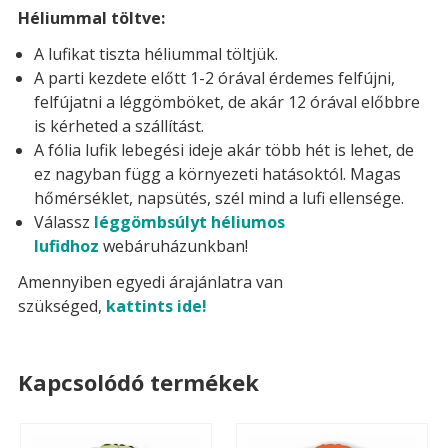
Héliummal töltve:
A lufikat tiszta héliummal töltjük.
A parti kezdete előtt 1-2 órával érdemes felfújni,
felfújatni a léggömböket, de akár 12 órával előbbre
is kérheted a szállítást.
A fólia lufik lebegési ideje akár több hét is lehet, de
ez nagyban függ a környezeti hatásoktól. Magas
hőmérséklet, napsütés, szél mind a lufi ellensége.
Válassz
léggömbsúlyt héliumos
lufidhoz
webáruházunkban!
Amennyiben egyedi árajánlatra van
szükséged,
kattints ide!
Kapcsolódó termékek