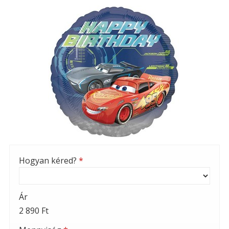
Hogyan kéred?
*
Ár
2 890 Ft