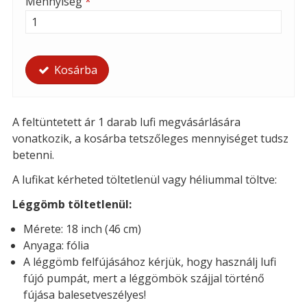
Mennyiség
*
Kosárba
A feltüntetett ár 1 darab lufi megvásárlására
vonatkozik, a kosárba tetszőleges mennyiséget tudsz
betenni.
A lufikat kérheted töltetlenül vagy héliummal töltve:
Léggömb töltetlenül:
Mérete: 18 inch (46 cm)
Anyaga: fólia
A léggömb felfújásához kérjük, hogy használj lufi
fújó pumpát, mert a léggömbök szájjal történő
fújása balesetveszélyes!