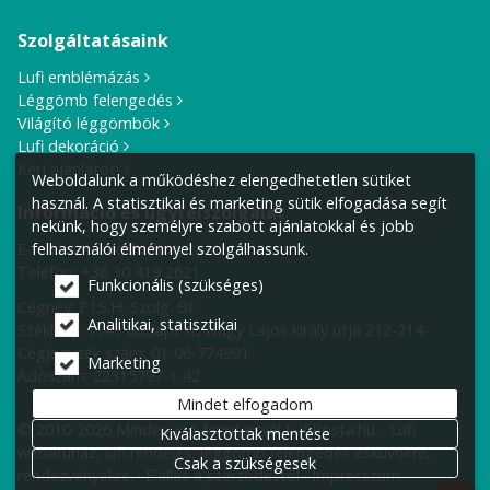
Szolgáltatásaink
Lufi emblémázás
Léggömb felengedés
Világító léggömbök
Lufi dekoráció
Kérj ajánlatot!
Weboldalunk a működéshez elengedhetetlen sütiket
használ. A statisztikai és marketing sütik elfogadása segít
Információ és ügyfélszolgálat
nekünk, hogy személyre szabott ajánlatokkal és jobb
E-mail cím:
info@lufiposta.hu
felhasználói élménnyel szolgálhassunk.
Telefon:
+36 30 419 2621
Funkcionális (szükséges)
Cégnév: F.I.S.H. Szolg. Bt.
Analitikai, statisztikai
Székhely:
1149 Budapest, Nagy Lajos király útja 212-214.
Cégjegyzék szám: 01-06-774991
Marketing
Adószám: 22315797-1-42
Mindet elfogadom
© 2010-2026 Minden jog fenntartva! LufiPosta.hu - Lufi
Kiválasztottak mentése
webáruház, lufi rendelés, léggömb felengedés esküvőkre,
Csak a szükségesek
rendezvényekre.
Elállás a szerződéstől
Impresszum