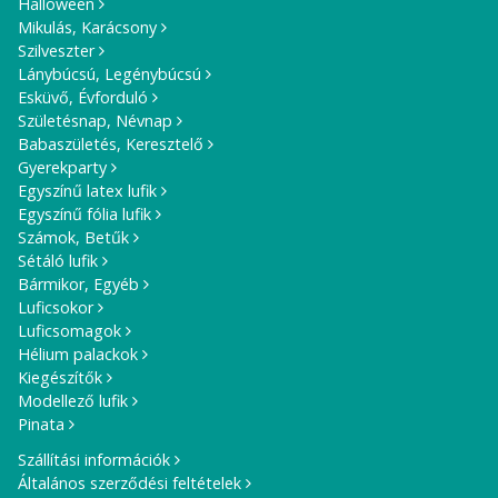
Halloween
Mikulás, Karácsony
Szilveszter
Lánybúcsú, Legénybúcsú
Esküvő, Évforduló
Születésnap, Névnap
Babaszületés, Keresztelő
Gyerekparty
Egyszínű latex lufik
Egyszínű fólia lufik
Számok, Betűk
Sétáló lufik
Bármikor, Egyéb
Luficsokor
Luficsomagok
Hélium palackok
Kiegészítők
Modellező lufik
Pinata
Szállítási információk
Általános szerződési feltételek