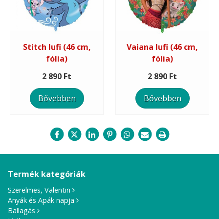
Stitch lufi (46 cm,
Vaiana lufi (46 cm,
fólia)
fólia)
2 890 Ft
2 890 Ft
Bővebben
Bővebben
Termék kategóriák
Szerelmes, Valentin
Anyák és Apák napja
Ballagás