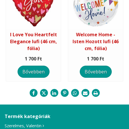
I Love You Heartfelt
Welcome Home -
Elegance lufi (46 cm,
Isten Hozott lufi (46
fólia)
cm, fólia)
1 700 Ft
1 700 Ft
Bővebben
Bővebben
Termék kategóriák
Szerelmes, Valentin