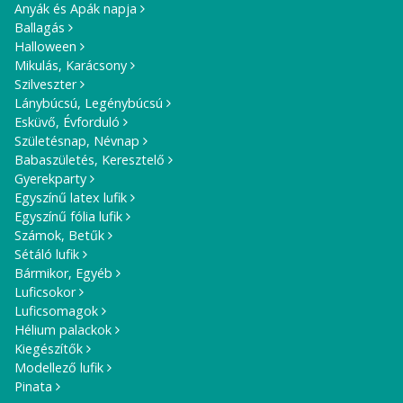
Anyák és Apák napja
Ballagás
Halloween
Mikulás, Karácsony
Szilveszter
Lánybúcsú, Legénybúcsú
Esküvő, Évforduló
Születésnap, Névnap
Babaszületés, Keresztelő
Gyerekparty
Egyszínű latex lufik
Egyszínű fólia lufik
Számok, Betűk
Sétáló lufik
Bármikor, Egyéb
Luficsokor
Luficsomagok
Hélium palackok
Kiegészítők
Modellező lufik
Pinata