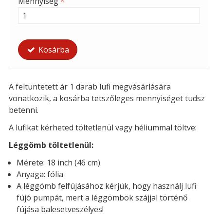
Mennyiség
*
Kosárba
A feltüntetett ár 1 darab lufi megvásárlására
vonatkozik, a kosárba tetszőleges mennyiséget tudsz
betenni.
A lufikat kérheted töltetlenül vagy héliummal töltve:
Léggömb töltetlenül:
Mérete: 18 inch (46 cm)
Anyaga: fólia
A léggömb felfújásához kérjük, hogy használj lufi
fújó pumpát, mert a léggömbök szájjal történő
fújása balesetveszélyes!