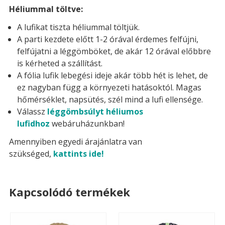
Héliummal töltve:
A lufikat tiszta héliummal töltjük.
A parti kezdete előtt 1-2 órával érdemes felfújni,
felfújatni a léggömböket, de akár 12 órával előbbre
is kérheted a szállítást.
A fólia lufik lebegési ideje akár több hét is lehet, de
ez nagyban függ a környezeti hatásoktól. Magas
hőmérséklet, napsütés, szél mind a lufi ellensége.
Válassz
léggömbsúlyt héliumos
lufidhoz
webáruházunkban!
Amennyiben egyedi árajánlatra van
szükséged,
kattints ide!
Kapcsolódó termékek