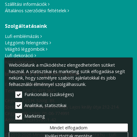
Szállítási információk
Általános szerződési feltételek
Szolgáltatásaink
Lufi emblémázás
Léggömb felengedés
Világító léggömbök
Lufi dekoráció
Kérj ajánlatot!
Weboldalunk a működéshez elengedhetetlen sütiket
használ. A statisztikai és marketing sütik elfogadása segít
Információ és ügyfélszolgálat
nekünk, hogy személyre szabott ajánlatokkal és jobb
E-mail cím:
info@lufiposta.hu
felhasználói élménnyel szolgálhassunk.
Telefon:
+36 30 419 2621
Funkcionális (szükséges)
Cégnév: F.I.S.H. Szolg. Bt.
Analitikai, statisztikai
Székhely:
1149 Budapest, Nagy Lajos király útja 212-214.
Cégjegyzék szám: 01-06-774991
Marketing
Adószám: 22315797-1-42
Mindet elfogadom
© 2010-2026 Minden jog fenntartva! LufiPosta.hu - Lufi
Kiválasztottak mentése