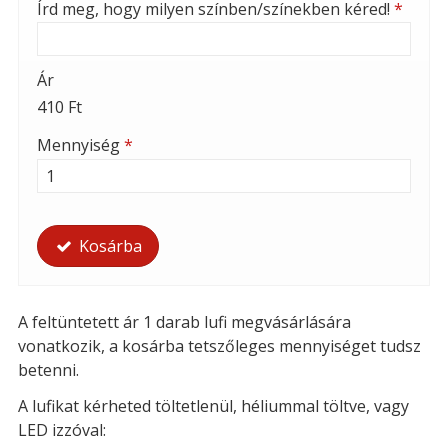
Írd meg, hogy milyen színben/színekben kéred!
*
Ár
410 Ft
Mennyiség
*
Kosárba
A feltüntetett ár 1 darab lufi megvásárlására
vonatkozik, a kosárba tetszőleges mennyiséget tudsz
betenni.
A lufikat kérheted t
öltetlenül, héliummal töltve, vagy
LED izzóval: