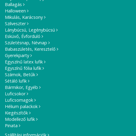
Ballagás
Halloween
Mikulás, Karácsony
Szilveszter
Lánybúcsú, Legénybúcsú
Esküvő, Évforduló
Születésnap, Névnap
Babaszületés, Keresztelő
Gyerekparty
Egyszínű latex lufik
Egyszínű fólia lufik
Számok, Betűk
Sétáló lufik
Bármikor, Egyéb
Luficsokor
Luficsomagok
Hélium palackok
Kiegészítők
Modellező lufik
Pinata
Szállítási információk