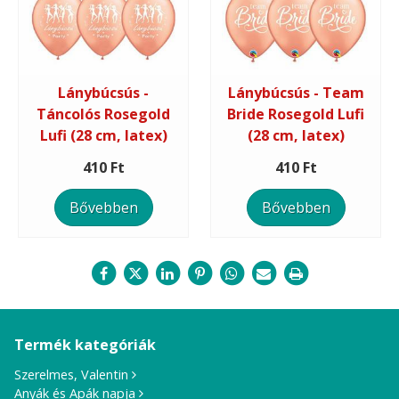
Lánybúcsús -
Lánybúcsús - Team
Táncolós Rosegold
Bride Rosegold Lufi
Lufi (28 cm, latex)
(28 cm, latex)
410 Ft
410 Ft
Bővebben
Bővebben
Termék kategóriák
Szerelmes, Valentin
Anyák és Apák napja