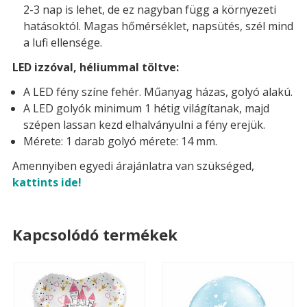
2-3 nap is lehet, de ez nagyban függ a környezeti
hatásoktól. Magas hőmérséklet, napsütés, szél mind
a lufi ellensége.
LED izzóval, héliummal töltve:
A LED fény színe fehér. Műanyag házas, golyó alakú.
A LED golyók minimum 1 hétig világítanak, majd
szépen lassan kezd elhalványulni a fény erejük.
Mérete: 1 darab golyó mérete: 14 mm.
Amennyiben egyedi árajánlatra van szükséged,
kattints ide!
Kapcsolódó termékek