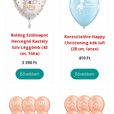
Boldog Szülinapot
Keresztelőre Happy
Hercegnő Kastély
Christening kék lufi
Szív Léggömb (43
(28 cm, latex)
cm, fólia)
410 Ft
3 390 Ft
Bővebben
Bővebben