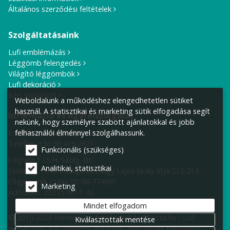
Általános szerződési feltételek
Szolgáltatásaink
Lufi emblémázás
Léggömb felengedés
Világító léggömbök
Lufi dekoráció
Kérj ajánlatot!
Weboldalunk a működéshez elengedhetetlen sütiket
használ. A statisztikai és marketing sütik elfogadása segít
Információ és ügyfélszolgálat
nekünk, hogy személyre szabott ajánlatokkal és jobb
felhasználói élménnyel szolgálhassunk.
E-mail cím:
info@lufiposta.hu
Telefon:
+36 30 419 2621
Funkcionális (szükséges)
Cégnév: F.I.S.H. Szolg. Bt.
Analitikai, statisztikai
Székhely:
1149 Budapest, Nagy Lajos király útja 212-214.
Cégjegyzék szám: 01-06-774991
Marketing
Adószám: 22315797-1-42
Mindet elfogadom
© 2010-2026 Minden jog fenntartva! LufiPosta.hu - Lufi
Kiválasztottak mentése
webáruház, lufi rendelés, léggömb felengedés esküvőkre,