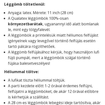
Léggömb töltetlenül:
Anyaga: latex. Mérete: 11 inch (28 cm)
A Qualatex léggömbök 100%-osan
környezetbarátak
, ugyanannyi idő alatt bomlanak
le, mint egy tölgyfalevél.
A léggömbök a printelésük miatt héliumos felfújást
igényelnek vagy levegővel történő felfújás esetén
tartó pálcára rögzíthetőek.
A léggömb felfújásához kérjük, hogy használjon lufi
fújó pumpát, mert a léggömbök szájjal történő
fújása balesetveszélyes!
Héliummal töltve:
A lufikat tiszta héliummal töltjük.
A parti kezdete előtt 1-2 órával érdemes felfújni,
felfújatni a léggömböket, de akár 12 órával előbbre
is kérhetjük a szállítást.
A 28 cm-es léggömbök lebegési ideje tartósítva, akár