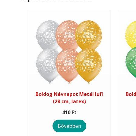
Boldog Névnapot Metál lufi
Bol
(28 cm, latex)
410 Ft
Bővebben