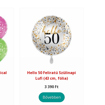
ical
Hello 50 Feliratú Szülinapi
Lufi (43 cm, fólia)
3 390 Ft
Bővebben