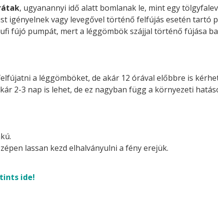
rátak
, ugyanannyi idő alatt bomlanak le, mint egy tölgyfalev
st igényelnek vagy levegővel történő felfújás esetén tartó p
ufi fújó pumpát, mert a léggömbök szájjal történő fújása ba
felfújatni a léggömböket, de akár 12 órával előbbre is kérhetj
akár 2-3 nap is lehet, de ez nagyban függ a környezeti hatá
kú.
zépen lassan kezd elhalványulni a fény erejük.
tints ide!