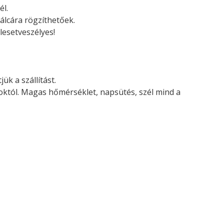
él.
álcára rögzíthetőek.
lesetveszélyes!
ük a szállítást.
soktól. Magas hőmérséklet, napsütés, szél mind a