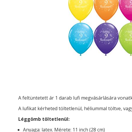
A feltüntetett ár 1 darab lufi megvásárlására vona
A lufikat kérheted t
öltetlenül, héliummal töltve, vag
Léggömb töltetlenül:
Anyaga: latex. Mérete: 11 inch (28 cm)