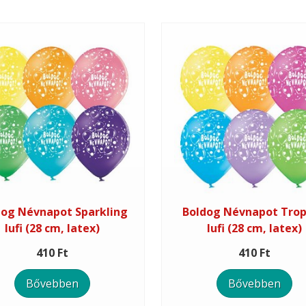
dog Névnapot Sparkling
Boldog Névnapot Trop
lufi (28 cm, latex)
lufi (28 cm, latex)
410 Ft
410 Ft
Bővebben
Bővebben