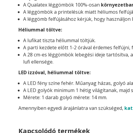
A Qualatex léggömbök 100%-osan
környezetba
A léggömbök a printelésük miatt héliumos felfújá
A léggömb felfújásához kérjük, hogy használjon l
Héliummal töltve:
A lufikat tiszta héliummal töltjük.
A parti kezdete előtt 1-2 órával érdemes felfújni, 
A 28 cm-es léggömbök lebegési ideje tartósítva, 
lufi ellensége.
LED izzóval, héliummal töltve:
A LED fény színe fehér. Műanyag házas, golyó ala
A LED golyók minimum 1 hétig világítanak, majd s
Mérete: 1 darab golyó mérete: 14 mm.
Amennyiben egyedi árajánlatra van szükséged,
kat
Kapcsolódó termékek