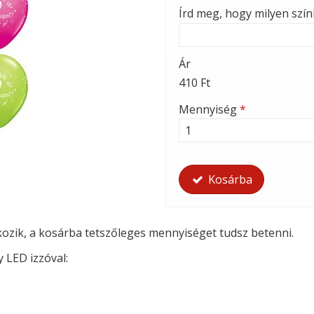
Írd meg, hogy milyen szí
Ár
410 Ft
Mennyiség
*
Kosárba
tkozik, a kosárba tetszőleges mennyiséget tudsz betenni.
y LED izzóval: