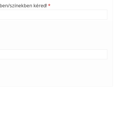
nben/színekben kéred!
*