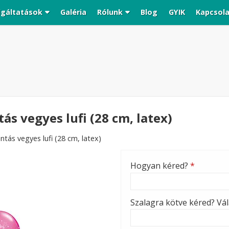
lgáltatások
Galéria
Rólunk
Blog
GYIK
Kapcsol
ás vegyes lufi (28 cm, latex)
ntás vegyes lufi (28 cm, latex)
Hogyan kéred?
*
Szalagra kötve kéred? Vála