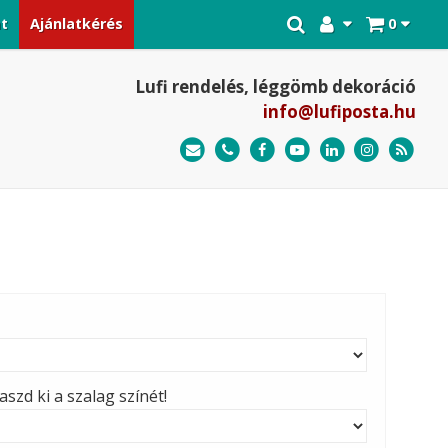
at
Ajánlatkérés
0
Lufi rendelés, léggömb dekoráció
info@lufiposta.hu
szd ki a szalag színét!